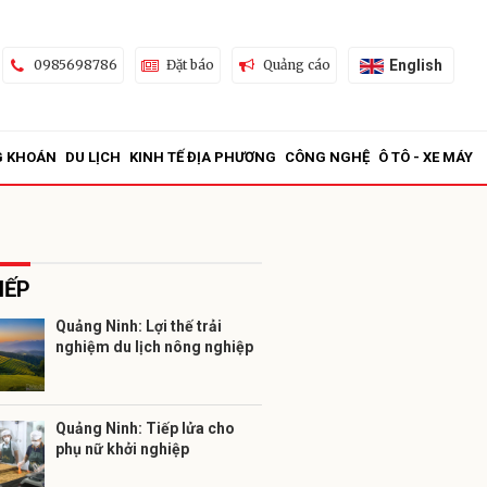
English
0985698786
Đặt báo
Quảng cáo
G KHOÁN
DU LỊCH
KINH TẾ ĐỊA PHƯƠNG
CÔNG NGHỆ
Ô TÔ - XE MÁY
IẾP
Quảng Ninh: Lợi thế trải
nghiệm du lịch nông nghiệp
ửi
Quảng Ninh: Tiếp lửa cho
phụ nữ khởi nghiệp