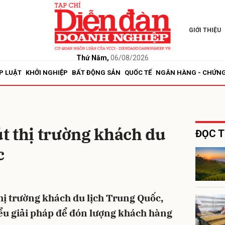
GIỚI THIỆU
bình luận
Thứ Năm,
06/08/2026
P LUẬT
KHỞI NGHIỆP
BẤT ĐỘNG SẢN
QUỐC TẾ
NGÂN HÀNG - CHỨN
t thị trường khách du
ĐỌC T
c
Hủy
G
thị trường khách du lịch Trung Quốc,
ểu giải pháp để đón lượng khách hàng