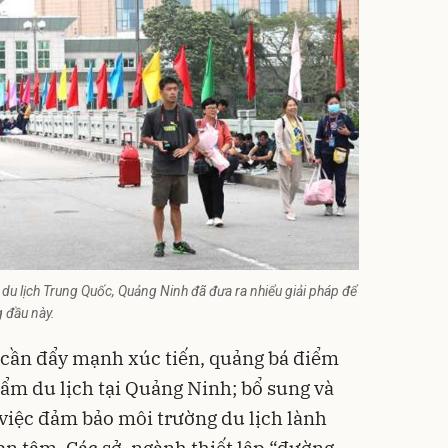
h du lịch Trung Quốc, Quảng Ninh đã đưa ra nhiểu giải pháp để
 đầu này.
h cần đẩy mạnh xúc tiến, quảng bá điểm
hẩm du lịch tại Quảng Ninh; bổ sung và
việc đảm bảo môi trường du lịch lành
n tâm. Các sở, ngành thiết lập “đường