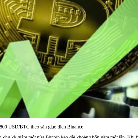
43.800 USD/BTC theo sàn giao dịch Binance
y, chu kỳ giảm một nửa Bitcoin kéo dài khoảng bốn năm một lần. Khi b