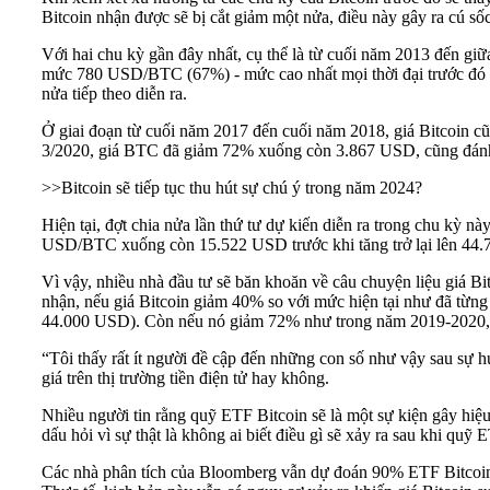
Bitcoin nhận được sẽ bị cắt giảm một nửa, điều này gây ra cú số
Với hai chu kỳ gần đây nhất, cụ thể là từ cuối năm 2013 đến g
mức 780 USD/BTC (67%) - mức cao nhất mọi thời đại trước đó t
nửa tiếp theo diễn ra.
Ở giai đoạn từ cuối năm 2017 đến cuối năm 2018, giá Bitcoin
3/2020, giá BTC đã giảm 72% xuống còn 3.867 USD, cũng đánh 
>>
Bitcoin sẽ tiếp tục thu hút sự chú ý trong năm 2024?
Hiện tại, đợt chia nửa lần thứ tư dự kiến diễn ra trong chu kỳ n
USD/BTC xuống còn 15.522 USD trước khi tăng trở lại lên 44.
Vì vậy, nhiều nhà đầu tư sẽ băn khoăn về câu chuyện liệu giá Bi
nhận, nếu giá Bitcoin giảm 40% so với mức hiện tại như đã từn
44.000 USD). Còn nếu nó giảm 72% như trong năm 2019-2020, 
“Tôi thấy rất ít người đề cập đến những con số như vậy sau sự h
giá trên thị trường tiền điện tử hay không.
Nhiều người tin rằng quỹ ETF Bitcoin sẽ là một sự kiện gây hiệu
dấu hỏi vì sự thật là không ai biết điều gì sẽ xảy ra sau khi quỹ 
Các nhà phân tích của Bloomberg vẫn dự đoán 90% ETF Bitcoin c