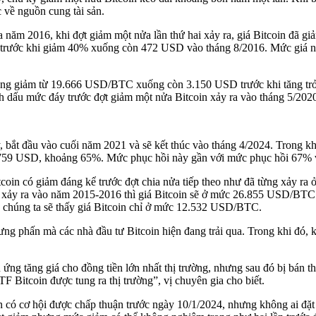
c về nguồn cung tài sản.
iữa năm 2016, khi đợt giảm một nửa lần thứ hai xảy ra, giá Bitcoin đ
rước khi giảm 40% xuống còn 472 USD vào tháng 8/2016. Mức giá này
 cũng giảm từ 19.666 USD/BTC xuống còn 3.150 USD trước khi tăng t
dấu mức đáy trước đợt giảm một nửa Bitcoin xảy ra vào tháng 5/202
ày, bắt đầu vào cuối năm 2021 và sẽ kết thúc vào tháng 4/2024. Trong k
759 USD, khoảng 65%. Mức phục hồi này gần với mức phục hồi 67% và
tcoin có giảm đáng kể trước đợt chia nửa tiếp theo như đã từng xảy ra 
g xảy ra vào năm 2015-2016 thì giá Bitcoin sẽ ở mức 26.855 USD/BTC.
chúng ta sẽ thấy giá Bitcoin chỉ ở mức 12.532 USD/BTC.
ưng phấn mà các nhà đầu tư Bitcoin hiện đang trải qua. Trong khi đó, 
 ứng tăng giá cho đồng tiền lớn nhất thị trường, nhưng sau đó bị bán 
ETF Bitcoin được tung ra thị trường”, vị chuyên gia cho biết.
ó cơ hội được chấp thuận trước ngày 10/1/2024, nhưng không ai đặt c