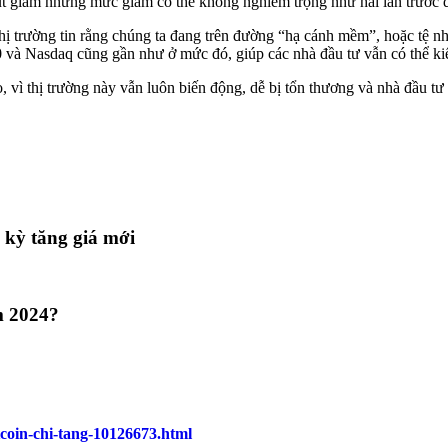
sụt giảm nhưng mức giảm có thể không nghiêm trọng như hai lần trước 
 thị trường tin rằng chúng ta đang trên đường “hạ cánh mềm”, hoặc tệ nh
 và Nasdaq cũng gần như ở mức đó, giúp các nhà đầu tư vẫn có thể ki
o, vì thị trường này vẫn luôn biến động, dễ bị tổn thương và nhà đầu tư
kỳ tăng giá mới
ăm 2024?
tcoin-chi-tang-10126673.html