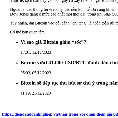
Thực tế, kịch bản này vẫn có nguy cơ xảy ra khiến giá Bitcoin 
Ngoài ra, các thông tin vĩ mô tại các nền kinh tế lớn cũng khiến
Dow Jones đang ở mức cao nhất mọi thời đại, trong khi S&P 500
Tuy nhiên, đặt Bitcoin vào bối cảnh “chỉ tăng” là hoàn toàn rủi r
Có thể bạn quan tâm
Vì sao giá Bitcoin giảm “sốc”?
17:01, 12/12/2023
Bitcoin vượt 41.000 USD/BTC đánh dấu chu 
05:03, 05/12/2023
Bitcoin sẽ tiếp tục thu hút sự chú ý trong n
11:19, 21/12/2023
https://diendandoanhnghiep.vn/than-trong-voi-quan-diem-gia-bi