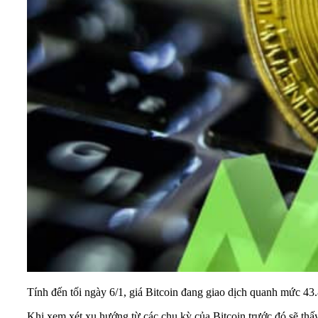
Tính đến tối ngày 6/1, giá Bitcoin đang giao dịch quanh mức 
Khi xem xét xu hướng từ các chu kỳ của Bitcoin trước đó sẽ thấ