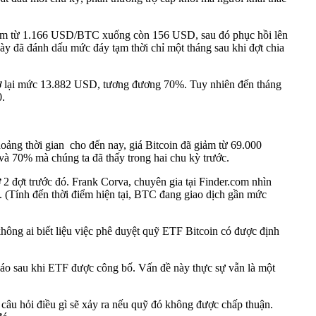
ã giảm từ 1.166 USD/BTC xuống còn 156 USD, sau đó phục hồi lên
 đã đánh dấu mức đáy tạm thời chỉ một tháng sau khi đợt chia
rở lại mức 13.882 USD, tương đương 70%. Tuy nhiên đến tháng
0.
hoảng thời gian cho đến nay, giá Bitcoin đã giảm từ 69.000
 70% mà chúng ta đã thấy trong hai chu kỳ trước.
ở 2 đợt trước đó. Frank Corva, chuyên gia tại Finder.com nhìn
 (Tính đến thời điểm hiện tại, BTC đang giao dịch gần mức
không ai biết liệu việc phê duyệt quỹ ETF Bitcoin có được định
tháo sau khi ETF được công bố. Vấn đề này thực sự vẫn là một
âu hỏi điều gì sẽ xảy ra nếu quỹ đó không được chấp thuận.