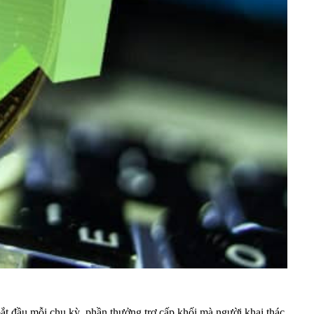
ắt đầu mỗi chu kỳ, phần thưởng trợ cấp khối mà người khai thác