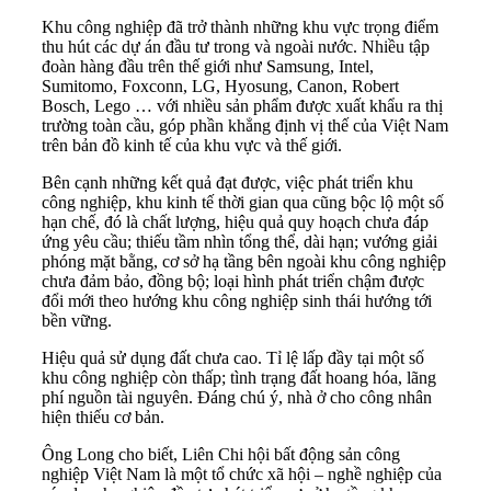
Khu công nghiệp đã trở thành những khu vực trọng điểm
thu hút các dự án đầu tư trong và ngoài nước. Nhiều tập
đoàn hàng đầu trên thế giới như Samsung, Intel,
Sumitomo, Foxconn, LG, Hyosung, Canon, Robert
Bosch, Lego … với nhiều sản phẩm được xuất khẩu ra thị
trường toàn cầu, góp phần khẳng định vị thế của Việt Nam
trên bản đồ kinh tế của khu vực và thế giới.
Bên cạnh những kết quả đạt được, việc phát triển khu
công nghiệp, khu kinh tế thời gian qua cũng bộc lộ một số
hạn chế, đó là chất lượng, hiệu quả quy hoạch chưa đáp
ứng yêu cầu; thiếu tầm nhìn tổng thể, dài hạn; vướng giải
phóng mặt bằng, cơ sở hạ tầng bên ngoài khu công nghiệp
chưa đảm bảo, đồng bộ; loại hình phát triển chậm được
đổi mới theo hướng khu công nghiệp sinh thái hướng tới
bền vững.
Hiệu quả sử dụng đất chưa cao. Tỉ lệ lấp đầy tại một số
khu công nghiệp còn thấp; tình trạng đất hoang hóa, lãng
phí nguồn tài nguyên. Đáng chú ý, nhà ở cho công nhân
hiện thiếu cơ bản.
Ông Long cho biết, Liên Chi hội bất động sản công
nghiệp Việt Nam là một tổ chức xã hội – nghề nghiệp của