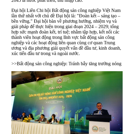
2045 là nước phát triển, thu nhập cao.
Đại hội Liên Chi hội Bất động sản công nghiệp Việt Nam
lần thứ nhất với chủ đề Đại hội là: "Đoàn kết – sáng tạo –
bền vững." Đại hội bàn về phương hướng, nhiệm vụ và
giải pháp để thực hiện trong giai đoạn 2024 – 2029; tổng
hợp sức mạnh đoàn kết, trí tuệ; nhằm tập hợp, kết nối các
thành viên hoạt động trong lĩnh vực bất động sản công
nghiệp và các hoạt động liên quan cùng cơ quan Trung
ương và địa phương giải quyết vấn đề đầu tư, kinh doanh,
xúc tiến đầu tư trong và ngoài nước.
>>
Bất động sản công nghiệp: Tránh bẫy tăng trưởng nóng