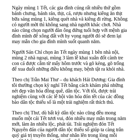
Ngày mùng 1 Tết, các gia đình cúng rất nhiều thứ gồm
bánh chưng, bánh rán, thịt, cá, rượu nhưng kiêng ăn thịt
bữa sáng mùng 1, kiêng quét nhà và kiêng đi rừng. Không
có người mời thì không sang nhà người khác chơi. Nhà
nào cũng chọn người đàn ông đứng tuổi hợp với mệnh gia
đình mình để xông đất với hy vọng người đó sẽ đem lại
may mắn cho gia đình mình suốt quanh năm.
Người Sán Chỉ chọn ăn Tết ngày mùng 1 bên nhà nội,
mùng 2 nhà ngoại, mùng 3 làm lễ khai xuân đốt cành tre
con cá được cắm từ mấy hôm trước và gõ kẻng, gõ trống
để xua đuổi những điều không may, bệnh tật ra khỏi nhà.
Theo chị Trần Mai Thư – du khách Hải Dương: Gia đình
tôi thường chọn kỳ nghỉ Tết bằng cách khám phá những
nét đẹp văn hóa đồng quê, dân tộc. Với tôi, được trải
nghiệm cùng với các lễ hội văn hóa đón tết của các đồng
bào dân tộc thiếu số là một trải nghiệm rất thích thú.
Theo chị Thư, dù bất kỳ dân tộc nào cũng đều mong
muốn một cái Tết tươi vui, đón nhiều may mắn trong năm
mới, làm ăn nhiều lộc, phát tài. Trải nghiệm đón
Tết
Nguyên đán
của người dân tộc thiểu số giúp ta càng trân
quý giá trị truyền thống, như nhân lên trong lòng mỗi