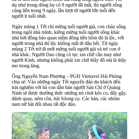
dụ như trong dòng họ có 9 người đã mất, thì người sống
cúng liền trong 9 ngày, lần lượt từ người lớn tuổi đến
người ít tuổi nhất.
Ngày mùng 1 Tết chỉ mừng tuổi người già, con cháu sống
trong ngôi nhà mình, kiêng mừng tuổi người sống khác
nhà bởi đồng bào quan niệm đồng tiền hôm đó là lộc, với
người trong nhà thì lộc không mất đi đâu hết. Từ ngày
mùng 2 Tết trở đi mới mừng tuổi người già và trẻ con ở
nhà khác. Người Dao cũng có tục xin chữ cầu may như
người Kinh, nhưng không phải xin chữ thầy đồ mà là thầy
mo trong làng.
Ông Nguyễn Nam Phương – PGĐ Vietravel Hải Phòng
chia sẻ: Vào những ngày Tết nguyên đán du khách đến
trải nghiệm với bà con dân bản người Sán Chỉ ở Quảng
Ninh sẽ được thưởng thức những trò chơi kéo co, đẩy gậy,
đánh quay, ném còn, hát Sóong cọ. Các bản, các nhóm
nam nữ hát đối nhau rất độc đáo.