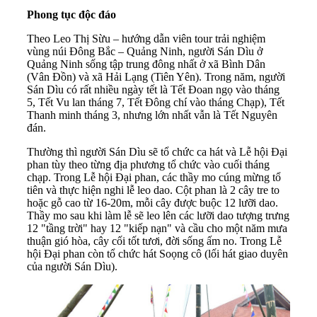
Phong tục độc đáo
Theo Leo Thị Sừu – hướng dẫn viên tour trải nghiệm
vùng núi Đông Bắc –
Quảng Ninh
, người Sán Dìu ở
Quảng Ninh sống tập trung đông nhất ở xã Bình Dân
(Vân Đồn) và xã Hải Lạng (Tiên Yên). Trong năm, người
Sán Dìu có rất nhiều ngày tết là Tết Đoan ngọ vào tháng
5, Tết Vu lan tháng 7, Tết Đông chí vào tháng Chạp), Tết
Thanh minh tháng 3, nhưng lớn nhất vẫn là Tết Nguyên
đán.
Thường thì người Sán Dìu sẽ tổ chức ca hát và Lễ hội Đại
phan tùy theo từng địa phương tổ chức vào cuối tháng
chạp. Trong Lễ hội Đại phan, các thầy mo cúng mừng tổ
tiên và thực hiện nghi lễ leo dao. Cột phan là 2 cây tre to
hoặc gỗ cao từ 16-20m, mỗi cây được buộc 12 lưỡi dao.
Thầy mo sau khi làm lễ sẽ leo lên các lưỡi dao tượng trưng
12 "tầng trời" hay 12 "kiếp nạn" và cầu cho một năm mưa
thuận gió hòa, cây cối tốt tươi, đời sống ấm no. Trong Lễ
hội Đại phan còn tổ chức hát Soọng cô (lối hát giao duyên
của người Sán Dìu).