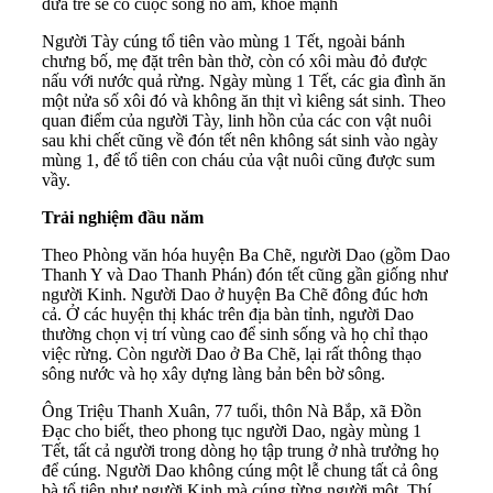
đứa trẻ sẽ có cuộc sống no ấm, khỏe mạnh
Người Tày cúng tổ tiên vào mùng 1 Tết, ngoài bánh
chưng bố, mẹ đặt trên bàn thờ, còn có xôi màu đỏ được
nấu với nước quả rừng. Ngày mùng 1 Tết, các gia đình ăn
một nửa số xôi đó và không ăn thịt vì kiêng sát sinh. Theo
quan điểm của người Tày, linh hồn của các con vật nuôi
sau khi chết cũng về đón tết nên không sát sinh vào ngày
mùng 1, để tổ tiên con cháu của vật nuôi cũng được sum
vầy.
Trải nghiệm đầu năm
Theo Phòng văn hóa huyện Ba Chẽ, người Dao (gồm Dao
Thanh Y và Dao Thanh Phán) đón tết cũng gần giống như
người Kinh. Người Dao ở huyện Ba Chẽ đông đúc hơn
cả. Ở các huyện thị khác trên địa bàn tỉnh, người Dao
thường chọn vị trí vùng cao để sinh sống và họ chỉ thạo
việc rừng. Còn người Dao ở Ba Chẽ, lại rất thông thạo
sông nước và họ xây dựng làng bản bên bờ sông.
Ông Triệu Thanh Xuân, 77 tuổi, thôn Nà Bắp, xã Đồn
Đạc cho biết, theo phong tục người Dao, ngày mùng 1
Tết, tất cả người trong dòng họ tập trung ở nhà trưởng họ
để cúng. Người Dao không cúng một lễ chung tất cả ông
bà tổ tiên như người Kinh mà cúng từng người một. Thí