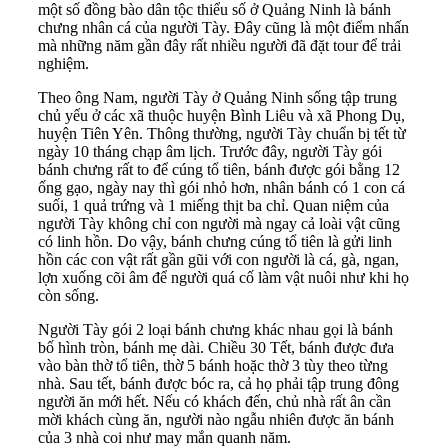
một số đồng bào dân tộc thiểu số ở Quảng Ninh là bánh
chưng nhân cá của người Tày. Đây cũng là một điểm nhấn
mà những năm gần đây rất nhiều người đã đặt tour để trải
nghiệm.
Theo ông Nam, người Tày ở Quảng Ninh sống tập trung
chủ yếu ở các xã thuộc huyện Bình Liêu và xã Phong Dụ,
huyện Tiên Yên. Thông thường, người Tày chuẩn bị tết từ
ngày 10 tháng chạp âm lịch. Trước đây, người Tày gói
bánh chưng rất to để cúng tổ tiên, bánh được gói bằng 12
ống gạo, ngày nay thì gói nhỏ hơn, nhân bánh có 1 con cá
suối, 1 quả trứng và 1 miếng thịt ba chỉ. Quan niệm của
người Tày không chỉ con người mà ngay cả loài vật cũng
có linh hồn. Do vậy, bánh chưng cúng tổ tiên là gửi linh
hồn các con vật rất gần gũi với con người là cá, gà, ngan,
lợn xuống cõi âm để người quá cố làm vật nuôi như khi họ
còn sống.
Người Tày gói 2 loại bánh chưng khác nhau gọi là bánh
bố hình tròn, bánh mẹ dài. Chiều 30 Tết, bánh được đưa
vào bàn thờ tổ tiên, thờ 5 bánh hoặc thờ 3 tùy theo từng
nhà. Sau tết, bánh được bóc ra, cả họ phải tập trung đông
người ăn mới hết. Nếu có khách đến, chủ nhà rất ân cần
mời khách cùng ăn, người nào ngẫu nhiên được ăn bánh
của 3 nhà coi như may mắn quanh năm.