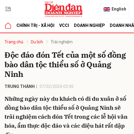
English
CHÍNH TRỊ - XÃ HỘI
VCCI
DOANH NGHIỆP
DOANH NH
bình luận
Trang chủ
Du lịch
Trải nghiệm
Độc đáo đón Tết của một số đồng
bào dân tộc thiểu số ở Quảng
Ninh
TRUNG THÀNH
07/02/2024 03:00
Những ngày này du khách có đi du xuân ở số
Hủy
G
đồng bào dân tộc thiểu số ở Quảng Ninh sẽ
trải nghiệm cách đón Tết trong các lễ hội văn
hóa, ẩm thực độc đáo và các điệu hát rất dập