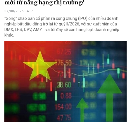
mới từ nâng hạng thị trường?
07/08/2026 04:05
"Sóng" chào bán cổ phần ra công chúng (IPO) của nhiều doanh
nghiệp bắt đầu dâng trở lại từ quý II/2026, với sự xuất hiện của
DMX, LPS, DVV, AMY... và tới đây sẽ còn hàng loạt doanh nghiệp
khác.