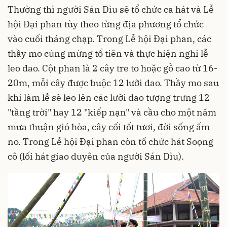
Thường thì người Sán Dìu sẽ tổ chức ca hát và Lễ
hội Đại phan tùy theo từng địa phương tổ chức
vào cuối tháng chạp. Trong Lễ hội Đại phan, các
thầy mo cúng mừng tổ tiên và thực hiện nghi lễ
leo dao. Cột phan là 2 cây tre to hoặc gỗ cao từ 16-
20m, mỗi cây được buộc 12 lưỡi dao. Thầy mo sau
khi làm lễ sẽ leo lên các lưỡi dao tượng trưng 12
"tầng trời" hay 12 "kiếp nạn" và cầu cho một năm
mưa thuận gió hòa, cây cối tốt tươi, đời sống ấm
no. Trong Lễ hội Đại phan còn tổ chức hát Soọng
cô (lối hát giao duyên của người Sán Dìu).