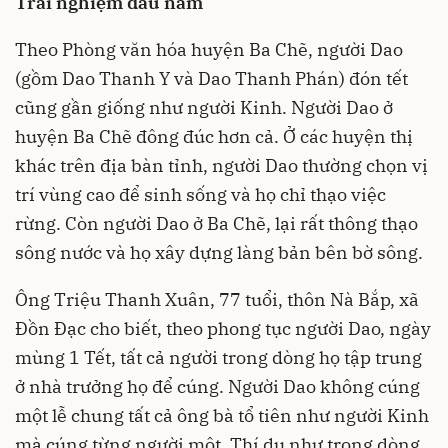
Trải nghiệm đầu năm
Theo Phòng văn hóa huyện Ba Chẽ, người Dao
(gồm Dao Thanh Y và Dao Thanh Phán) đón tết
cũng gần giống như người Kinh. Người Dao ở
huyện Ba Chẽ đông đúc hơn cả. Ở các huyện thị
khác trên địa bàn tỉnh, người Dao thường chọn vị
trí vùng cao để sinh sống và họ chỉ thạo việc
rừng. Còn người Dao ở Ba Chẽ, lại rất thông thạo
sông nước và họ xây dựng làng bản bên bờ sông.
Ông Triệu Thanh Xuân, 77 tuổi, thôn Nà Bắp, xã
Đồn Đạc cho biết, theo phong tục người Dao, ngày
mùng 1 Tết, tất cả người trong dòng họ tập trung
ở nhà trưởng họ để cúng. Người Dao không cúng
một lễ chung tất cả ông bà tổ tiên như người Kinh
mà cúng từng người một. Thí dụ như trong dòng