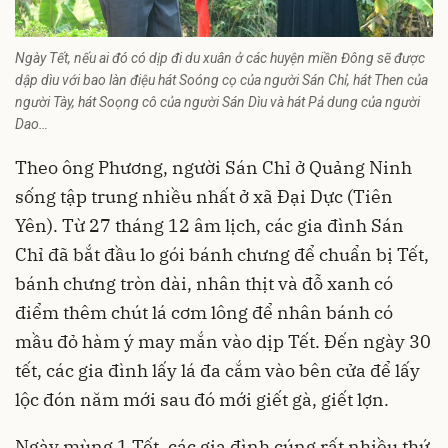
Ngày Tết, nếu ai đó có dịp đi du xuân ở các huyện miền Đông sẽ được
dập dìu với bao làn điệu hát Soóng cọ của người Sán Chỉ, hát Then của
người Tày, hát Soọng cô của người Sán Dìu và hát Pả dung của người
Dao…
Theo ông Phương, người Sán Chỉ ở Quảng Ninh
sống tập trung nhiều nhất ở xã Đại Dực (Tiên
Yên). Từ 27 tháng 12 âm lịch, các gia đình Sán
Chỉ đã bắt đầu lo gói bánh chưng để chuẩn bị Tết,
bánh chưng tròn dài, nhân thịt và đỗ xanh có
điểm thêm chút lá cơm lông để nhân bánh có
mầu đỏ hàm ý may mắn vào dịp Tết. Đến ngày 30
tết, các gia đình lấy lá đa cắm vào bên cửa để lấy
lộc đón năm mới sau đó mới giết gà, giết lợn.
Ngày mùng 1 Tết, các gia đình cúng rất nhiều thứ