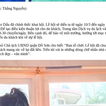
nh: Thắng Nguyễn)
Đảo Dấu đã chính thức khai hội. Lễ hội sẽ diễn ra từ ngày 10/3 đến ng
 tạo điều kiện thuận lợi cho du khách, Trung tâm Dịch vụ du lịch và Q
0-30 chuyến/ngày. Bên cạnh đó, để bảo vệ môi trường, hướng tới mục t
 du khách khi về dự lễ hội.
 Chủ tịch UBND quận Đồ Sơn cho biết: “Ban tổ chức Lễ hội đã chuẩn 
ách mang rác về lại đất liền. Trên túi vải in những dòng chữ nhắn nhủ
ạch đẹp – văn minh”.