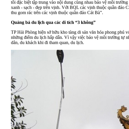
tôi đặc biệt tập trung vào nội dung cùng nhau bảo vệ môi trườ
xanh - sạch - đẹp trên vịnh. Với BQL các vịnh thuộc quần đảo C
thu gom rác trên các vịnh thuộc quần đảo Cát Bà”.
Quảng bá du lịch qua các di tích “3 không”
TP Hải Phòng hiện sở hữu kho tàng di sản văn hóa phong phú với 
những điểm du lịch hấp dẫn. Vì vậy việc bảo vệ môi trường tự n
dân, du khách khi đi tham quan, du lịch.