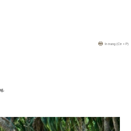
In trang
(Ctr + P)
ng.