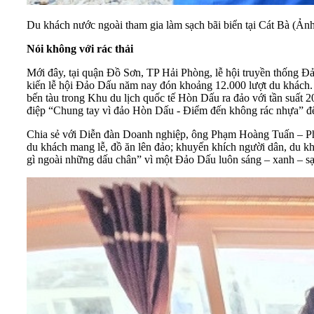
Du khách nước ngoài tham gia làm sạch bãi biển tại Cát Bà (Ả
Nói không với rác thải
Mới đây, tại quận Đồ Sơn, TP
Hải Phòng
, lễ hội truyền thống 
kiến lễ hội Đảo Dấu năm nay đón khoảng 12.000 lượt du khách. Để
bến tàu trong Khu du lịch quốc tế Hòn Dấu ra đảo với tần suất 2
điệp “Chung tay vì đảo Hòn Dấu - Điểm đến không rác nhựa” đến
Chia sẻ với
Diễn đàn Doanh nghiệp
, ông Phạm Hoàng Tuấn – Phó
du khách mang lễ, đồ ăn lên đảo; khuyến khích người dân, du kh
gì ngoài những dấu chân” vì một Đảo Dấu luôn sáng – xanh – s