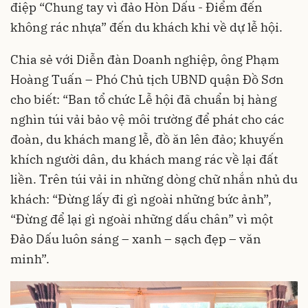
điệp “Chung tay vì đảo Hòn Dấu - Điểm đến
không rác nhựa” đến du khách khi về dự lễ hội.
Chia sẻ với
Diễn đàn Doanh nghiệp
, ông Phạm
Hoàng Tuấn – Phó Chủ tịch UBND quận Đồ Sơn
cho biết: “Ban tổ chức Lễ hội đã chuẩn bị hàng
nghìn túi vải bảo vệ môi trường để phát cho các
đoàn, du khách mang lễ, đồ ăn lên đảo; khuyến
khích người dân, du khách mang rác về lại đất
liền. Trên túi vải in những dòng chữ nhắn nhủ du
khách: “Đừng lấy đi gì ngoài những bức ảnh”,
“Đừng để lại gì ngoài những dấu chân” vì một
Đảo Dấu luôn sáng – xanh – sạch đẹp – văn
minh”.