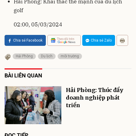
Hải Phòng: Khai thác thế mạnh của du lịch
golf
02:00, 05/03/2024
Theo dõi trên
Chia sẻ Facebook
Chia sẻ Zalo
Hải Phòng
Du lịch
môi trường
BÀI LIÊN QUAN
Hải Phòng: Thúc đẩy
doanh nghiệp phát
triển
ĐỌC TIẾP