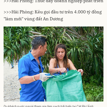
>>>
Hải Phòng: Thúc đẩy doanh nghiệp phát triển
>>>
Hải Phòng: Kêu gọi đầu tư trên 4.000 tỷ đồng
"làm mới" vùng đất An Dương
Du khách nước ngoài tham gia làm sạch bãi biển tại Cát Bà (Ảnh: