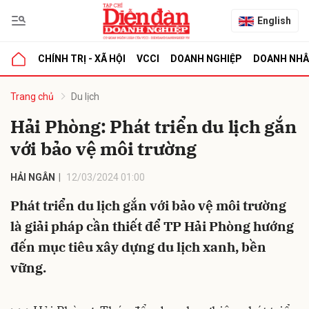
English
CHÍNH TRỊ - XÃ HỘI
VCCI
DOANH NGHIỆP
DOANH NH
bình luận
Trang chủ
Du lịch
Hải Phòng: Phát triển du lịch gắn
với bảo vệ môi trường
HẢI NGÂN
12/03/2024 01:00
Phát triển du lịch gắn với bảo vệ môi trường
là giải pháp cần thiết để TP Hải Phòng hướng
Hủy
G
đến mục tiêu xây dựng du lịch xanh, bền
vững.