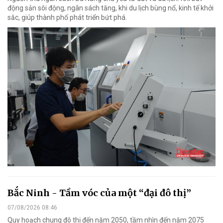
động sản sôi động, ngân sách tăng, khi du lịch bùng nổ, kinh tế khởi
sắc, giúp thành phố phát triển bứt phá.
Bắc Ninh - Tầm vóc của một “đại đô thị”
07/08/2026 08:46
Quy hoạch chung đô thị đến năm 2050, tầm nhìn đến năm 2075