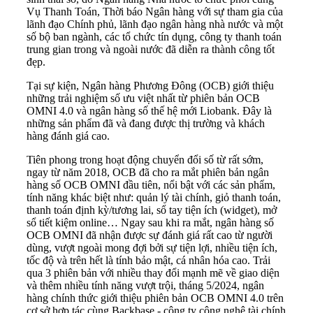
Vụ Thanh Toán, Thời báo Ngân hàng với sự tham gia của
lãnh đạo Chính phủ, lãnh đạo ngân hàng nhà nước và một
số bộ ban ngành, các tổ chức tín dụng, công ty thanh toán
trung gian trong và ngoài nước đã diễn ra thành công tốt
đẹp.
Tại sự kiện, Ngân hàng Phương Đông (OCB) giới thiệu
những trải nghiệm số ưu việt nhất từ phiên bản OCB
OMNI 4.0 và ngân hàng số thế hệ mới Liobank. Đây là
những sản phẩm đã và đang được thị trường và khách
hàng đánh giá cao.
Tiên phong trong hoạt động chuyển đổi số từ rất sớm,
ngay từ năm 2018, OCB đã cho ra mắt phiên bản ngân
hàng số OCB OMNI đầu tiên, nổi bật với các sản phẩm,
tính năng khác biệt như: quản lý tài chính, giỏ thanh toán,
thanh toán định kỳ/tương lai, sổ tay tiện ích (widget), mở
sổ tiết kiệm online… Ngay sau khi ra mắt, ngân hàng số
OCB OMNI đã nhận được sự đánh giá rất cao từ người
dùng, vượt ngoài mong đợi bởi sự tiện lợi, nhiều tiện ích,
tốc độ và trên hết là tính bảo mật, cá nhân hóa cao. Trải
qua 3 phiên bản với nhiều thay đổi mạnh mẽ về giao diện
và thêm nhiều tính năng vượt trội, tháng 5/2024, ngân
hàng chính thức giới thiệu phiên bản OCB OMNI 4.0 trên
cơ sở hợp tác cùng Backbase - công ty công nghệ tài chính