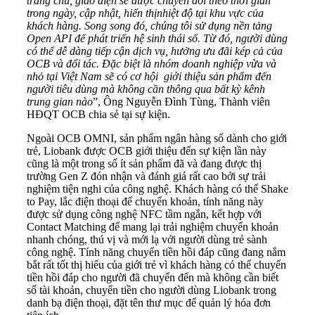
trang chủ, giao diện sẽ được chuyển đổi theo thời gian
trong ngày,
cập nhật,
hiển thị
nhiệt độ tại
khu vực
của
khách hàng
.
Song song đó, chúng tôi
sử dụng nền tảng
Open API để phát triển
hệ sinh thái số. Từ đó, người dùng
có thể dễ dàng tiếp cận
dịch vụ, hưởng ưu đãi kép cả của
OCB và đối tác
.
Đặc biệt là
nhóm
doanh nghiệp vừa và
nhỏ tại Việt Nam sẽ có cơ hội giới thiệu sản phẩm đến
người tiêu dùng mà không cần thông qua bất kỳ kênh
trung gian nào
”, Ông Nguyễn Đình Tùng, Thành viên
HĐQT OCB chia sẻ tại sự kiện.
Ngoài OCB OMNI, sản phẩm ngân hàng số dành cho giới
trẻ, Liobank được
OCB
giới thiệu đến sự kiện lần này
cũng là một trong số ít sản phẩm đã và đang được thị
trường Gen Z đón nhận và đánh giá rất cao bởi sự trải
nghiệm tiện nghi của công nghệ. Khách hàng có thể Shake
to Pay, lắc điện thoại để chuyển khoản, tính năng này
được sử dụng công nghệ NFC tầm ngắn, kết hợp với
Contact Matching để mang lại trải nghiệm chuyển khoản
nhanh chóng, thú vị và mới lạ với người dùng trẻ sành
công nghệ. Tính năng chuyển tiền hồi đáp cũng đang nắm
bắt rất tốt thị hiếu của giới trẻ vì khách hàng có thể chuyển
tiền hồi đáp cho người đã chuyển đến mà không cần biết
số tài khoản, chuyển tiền cho người dùng Liobank trong
danh bạ điện thoại, đặt tên thư mục để quản lý hóa đơn