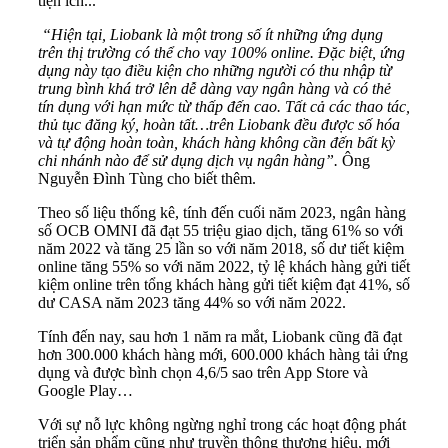
tiện ích...
“
Hiện tại, Liobank là một trong số ít những ứng dụng
trên thị trường có thể cho vay 100% online. Đặc biệt, ứng
dụng này
tạo điều kiện cho những người có thu nhập từ
trung bình khá trở lên dễ dàng vay ngân hàng và có thẻ
tín dụng với hạn mức từ thấp đến cao. Tất cả các thao tác
,
thủ tục đăng ký, hoàn tất…trên Liobank
đều được số hóa
và tự động hoàn toàn, khách hàng không cần đến bất kỳ
chi nhánh nào để sử dụng dịch vụ ngân hàng”.
Ông
Nguyễn Đình Tùng cho biết thêm.
Theo số liệu thống kê, tính đến cuối năm 2023, ngân hàng
số OCB OMNI đã đạt 55 triệu giao dịch, tăng 61% so với
năm 2022 và tăng 25 lần so với năm 2018, số dư tiết kiệm
online tăng 55% so với năm 2022, tỷ lệ khách hàng gửi tiết
kiệm online trên tổng khách hàng gửi tiết kiệm đạt 41%, số
dư CASA năm 2023 tăng 44% so với năm 2022.
Tính đến nay, sau hơn 1 năm ra mắt, Liobank cũng đã đạt
hơn 300.000 khách hàng mới, 600.000 khách hàng tải ứng
dụng và được bình chọn 4,6/5 sao trên App Store và
Google Play…
Với sự nỗ lực không ngừng nghỉ trong các hoạt động phát
triển sản phẩm cũng như truyền thông thương hiệu, mới