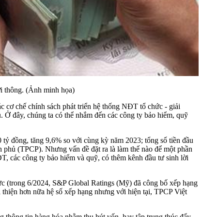
ơi thông. (Ảnh minh họa)
ác cơ chế chính sách phát triển hệ thống NĐT tổ chức - giải
 Ở đây, chúng ta có thể nhắm đến các công ty bảo hiểm, quỹ
 tỷ đồng, tăng 9,6% so với cùng kỳ năm 2023; tổng số tiền đầu
ính phủ (TPCP). Nhưng vấn đề đặt ra là làm thế nào để một phần
, các công ty bảo hiểm và quỹ, có thêm kênh đầu tư sinh lời
ực (trong 6/2024, S&P Global Ratings (Mỹ) đã công bố xếp hạng
 thiện hơn nữa hệ số xếp hạng nhưng với hiện tại, TPCP Việt
g thông tin hàng hóa nhằm thu hút vốn, hay tập trung thúc đẩy