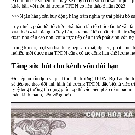
Nếu nhìn các số liệu trên đây, sẽ thấy đã có sự khởi sắc từ phí
khác hẳn với một
thị trường TPDN
có nền thấp ở năm 2023.
>>>
Ngân hàng cần huy động hàng trăm nghìn tỷ trái phiếu bổ 
Tuy nhiên, phần lớn tổ chức phát hành lẫn tổ chức đầu tư vẫn 
xuất hiện - vẫn đang là “tay bán, tay mua” lớn nhất trên thị trư
đoạn nhu cầu cao hơn, chưa trực tiếp đầu tư và phát sinh vốn nợ
Trong khi đó, một số doanh nghiệp sản xuất, dịch vụ phát hành
nghiệp mới được mua TPDN cũng có tác động hạn chế lượng người 
Tăng sức hút cho kênh vốn dài hạn
Để tiếp tục ổn định và phát triển thị trường TPDN, Bộ Tài chính
sẽ tiếp tục theo dõi tình hình thị trường TPDN, đặc biệt là việc 
tỷ lệ tăng trưởng tín dụng phù hợp thì các biện pháp đảm bảo mi
toàn, lành mạnh, bền vững hơn.