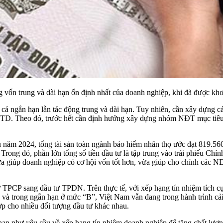
 vốn trung và dài hạn ổn định nhất của doanh nghiệp, khi đã được kh
 cả ngắn hạn lẫn tác động trung và dài hạn. Tuy nhiên, cần xây dựng c
TCTD. Theo đó, trước hết cần định hướng xây dựng nhóm NĐT mục tiêu.
 năm 2024, tổng tài sản toàn
ngành bảo hiểm
nhân thọ ước đạt 819.560
rong đó, phần lớn tổng số tiền đầu tư là tập trung vào trái phiếu Ch
giúp doanh nghiệp có cơ hội vốn tốt hơn, vừa giúp cho chính các NĐT
 TPCP sang đầu tư TPDN. Trên thực tế, với xếp hạng tín nhiệm tích c
 và trong ngắn hạn ở mức “B”, Việt Nam vẫn đang trong hành trình cải
ợp cho nhiều đối tượng đầu tư khác nhau.
hạn như yêu cầu về xếp hạng tín nhiệm doanh nghiệp để tăng chất lượn