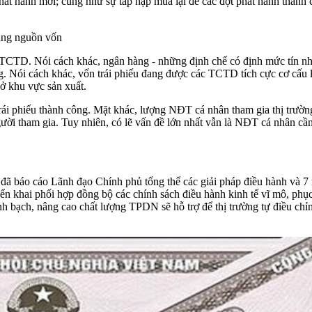
a phát hành mới; cũng như sự tấp nập mua lại để các đợt phát hành thà
sung nguồn vốn
là TCTD. Nói cách khác, ngân hàng - những định chế có định mức tín n
ờng. Nói cách khác, vốn trái phiếu đang được các TCTD tích cực cơ cấu 
 ở khu vực sản xuất.
 trái phiếu thành công. Mặt khác, lượng NĐT cá nhân tham gia thị trư
tham gia. Tuy nhiên, có lẽ vấn đề lớn nhất vẫn là NĐT cá nhân cần t
 đã báo cáo Lãnh đạo Chính phủ tổng thể các giải pháp điều hành và 7 
triển khai phối hợp đồng bộ các chính sách điều hành kinh tế vĩ mô, phụ
nh bạch, nâng cao chất lượng TPDN sẽ hỗ trợ để thị trường tự điều chỉn