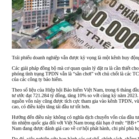
Trái phiếu doanh nghiệp vẫn được kỳ vọng là một kênh huy động
Các giải pháp đồng bộ mà cơ quan quản lý đặt ra là cần thiết cho
phóng tình trạng TPDN vẫn là “sân chơi” với chủ chốt là các 
của các công ty bảo hiểm.
Theo số liệu của Hiệp hội Bảo hiểm Việt Nam, trong 6 tháng đầu
tư ước đạt 721.284 tỷ đồng, tăng 10% so với cùng kỳ năm 2023. T
nguồn vốn này cũng được tích cực tham gia vào kênh TPDN, vừa 
cao, có điều kiện tăng tái đầu tư tốt hơn.
Hướng đến điều này không có nghĩa dịch chuyển vốn của đầu tư
tín nhiệm quốc gia đối với Việt Nam trong dài hạn ở mức “BB+”
Nam đang được đánh giá cao về cơ hội phát hành, chi phí phù h
Do đó, việc nghiên cứu ban hành các cơ chế, chính sách, chẳng 