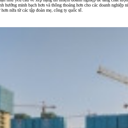
định hướng minh bạch hơn và thông thoáng hơn cho các doanh nghiệp ni
hơn nữa từ các tập đoàn mẹ, công ty quốc tế.