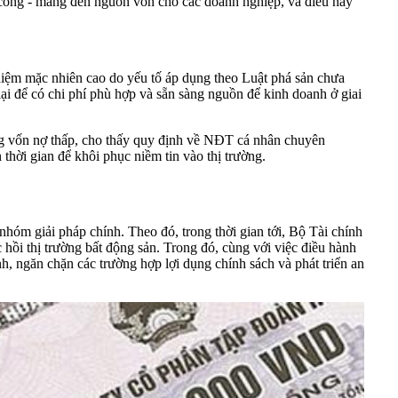
nh công - mang đến nguồn vốn cho các doanh nghiệp, và điều này
hiệm mặc nhiên cao do yếu tố áp dụng theo Luật phá sản chưa
lại để có chi phí phù hợp và sẵn sàng nguồn để kinh doanh ở giai
ờng vốn nợ thấp, cho thấy quy định về NĐT cá nhân chuyên
hời gian để khôi phục niềm tin vào thị trường.
nhóm giải pháp chính. Theo đó, trong thời gian tới, Bộ Tài chính
c hồi thị trường bất động sản. Trong đó, cùng với việc điều hành
h, ngăn chặn các trường hợp lợi dụng chính sách và phát triển an