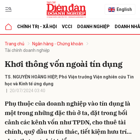
English
CHÍNH TRỊ - XÃ HỘI
VCCI
DOANH NGHIỆP
DOANH NH
bình luận
Trang chủ
Ngân hàng - Chứng khoán
Tài chính doanh nghiệp
Khơi thông vốn ngoài tín dụng
TS. NGUYỄN HOÀNG HIỆP, Phó Viện trưởng Viện nghiên cứu Tin
học và Kinh tế ứng dụng
20/07/2024 03:40
Phụ thuộc của doanh nghiệp vào tín dụng là
Hủy
G
một trong những đặc thù ở ta, đặt trong bối
cảnh các kênh vốn như TPDN, cho thuê tài
chính, quỹ đầu tư tín thác, tiết kiệm hưu trí…