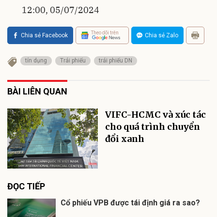
12:00, 05/07/2024
Theo dõi trên
Chia sẻ Facebook
Chia sẻ Zalo
tín dụng
Trái phiếu
trái phiếu DN
BÀI LIÊN QUAN
VIFC-HCMC và xúc tác
cho quá trình chuyển
đổi xanh
ĐỌC TIẾP
Cổ phiếu VPB được tái định giá ra sao?