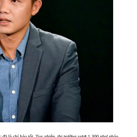
 đã là chỉ báo tốt. Tuy nhiên, thị trường vượt 1.300 như pháo