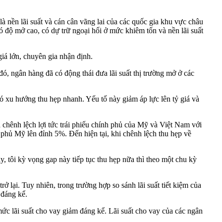
 nền lãi suất và cán cân vãng lai của các quốc gia khu vực châu
ó độ mở cao, có dự trữ ngoại hối ở mức khiêm tốn và nền lãi suất
iá lớn, chuyên gia nhận định.
đó, ngân hàng đã có động thái đưa lãi suất thị trường mở ở các
có xu hướng thu hẹp nhanh. Yếu tố này giảm áp lực lên tỷ giá và
a chênh lệch lợi tức trái phiếu chính phủ của Mỹ và Việt Nam với
h phủ Mỹ lên đỉnh 5%. Đến hiện tại, khi chênh lệch thu hẹp về
, tôi kỳ vọng gap này tiếp tục thu hẹp nữa thì theo một chu kỳ
rở lại. Tuy nhiên, trong trường hợp so sánh lãi suất tiết kiệm của
 đáng kể.
 lãi suất cho vay giảm đáng kể. Lãi suất cho vay của các ngân