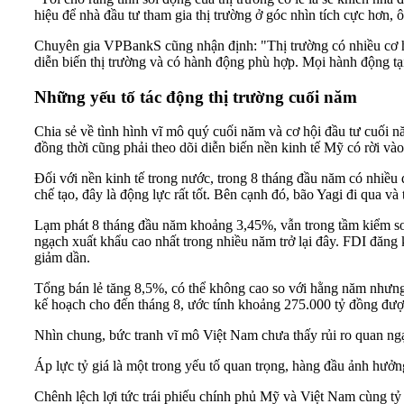
hiệu để nhà đầu tư tham gia thị trường ở góc nhìn tích cực hơn,
Chuyên gia VPBankS cũng nhận định: "Thị trường có nhiều cơ 
diễn biến thị trường và có hành động phù hợp. Mọi hành động tại
Những yếu tố tác động thị trường cuối năm
Chia sẻ về tình hình vĩ mô quý cuối năm và cơ hội đầu tư cuối
đồng thời cũng phải theo dõi diễn biến nền kinh tế Mỹ có rời và
Đối với nền kinh tế trong nước, trong 8 tháng đầu năm có nhiề
chế tạo, đây là động lực rất tốt. Bên cạnh đó, bão Yagi đi qua
Lạm phát 8 tháng đầu năm khoảng 3,45%, vẫn trong tầm kiểm soát
ngạch xuất khẩu cao nhất trong nhiều năm trở lại đây. FDI đăng
giảm dần.
Tổng bán lẻ tăng 8,5%, có thể không cao so với hằng năm nhưng 
kế hoạch cho đến tháng 8, ước tính khoảng 275.000 tỷ đồng đượ
Nhìn chung, bức tranh vĩ mô Việt Nam chưa thấy rủi ro quan ngạ
Áp lực tỷ giá là một trong yếu tố quan trọng, hàng đầu ảnh hưởn
Chênh lệch lợi tức trái phiếu chính phủ Mỹ và Việt Nam cùng tỷ 