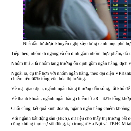
Nhà đầu tư được khuyến nghị xây dựng danh mục phù hợp kh
Tiếp theo, nhóm đi ngang và ổn định gồm nhóm thực phẩm, đồ u
Nhóm thứ 3 là nhóm tăng trưởng ổn định gồm ngân hàng, dịch vụ 
Ngoài ra, cụ thể hơn với nhóm ngân hàng, theo đại diện VPBank
chiếm trên 60% tổng vốn hóa thị trường.
Về mặt giao dịch, ngành ngân hàng thường dẫn sóng, rất khó để 
Về thanh khoản, ngành ngân hàng chiếm từ 28 – 42% tổng khớp lện
Cuối cùng, kết quả kinh doanh, ngành ngân hàng chiếm khoảng 5
Với ngành bất động sản (BĐS), dữ liệu cho thấy thị trường bất
cũng không thực sự sôi động, tập trung ở Hà Nội và TP.HCM tạ