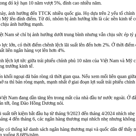
 trong đó kỳ hạn 10 năm vượt 5%, đỉnh cao nhiều năm.
ày, ảnh hưởng đến TTCK nhiều quốc gia. Họ dựa trên 2 yếu tố chính là
 Mỹ lên đỉnh điểm. Từ đó, nhóm bị ảnh hưởng lớn là các nền kinh tế c
a chịu ảnh hưởng mạnh.
t Nam sẽ chỉ bị ảnh hưởng dưới trung bình nhưng vẫn chịu sức ép tỷ g
lực lớn, có thời điểm chênh lệch lãi suất lên đến hơn 2%. Ở thời điểm 
suất liên ngân hàng vọt lên hơn 4%.
hênh lệch lợi tức giữa trái phiếu chính phủ 10 năm của Việt Nam và Mỹ 
ng trưởng kinh tế.
iến khối ngoại đã bán ròng rã thời gian qua. Nếu xem mối liên quan giữ
ở ra thì bán ròng mạnh, mạnh nhất ở giai đoạn lợi suất trái phiếu chín
Việt Nam đang dần tăng lên trong mắt của nhà đầu tư nước ngoài. Ở đây
ngắn tới, ông Đào Hồng Dương nói.
i suất tiết kiệm bắt đầu hạ từ tháng 9/2023 đến tháng 4/2024 nhích nhẹ t
tháng 4 đến tháng 6, các ngân hàng thương mại nhích nhẹ nhưng không
có thống kê danh sách ngân hàng thương mại và quốc dân để thấy mức
năm xuống 8,68%/năm.