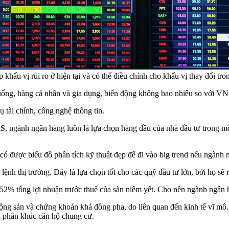
ẩu vị rủi ro ở hiện tại và có thể điều chỉnh cho khẩu vị thay đổi tro
ống, hàng cá nhân và gia dụng, biến động không bao nhiêu so với VN
tài chính, công nghệ thông tin.
S, ngành ngân hàng luôn là lựa chọn hàng đầu của nhà đầu tư trong m
có được biểu đồ phân tích kỹ thuật đẹp để đi vào big trend nếu ngành
h thị trường. Đây là lựa chọn tốt cho các quỹ đầu tư lớn, bởi họ sẽ 
2% tổng lợi nhuận trước thuế của sàn niêm yết. Cho nên ngành ngân h
 động sản và chứng khoán khá đồng pha, do liên quan đến kinh tế vĩ m
i phân khúc căn hộ chung cư.