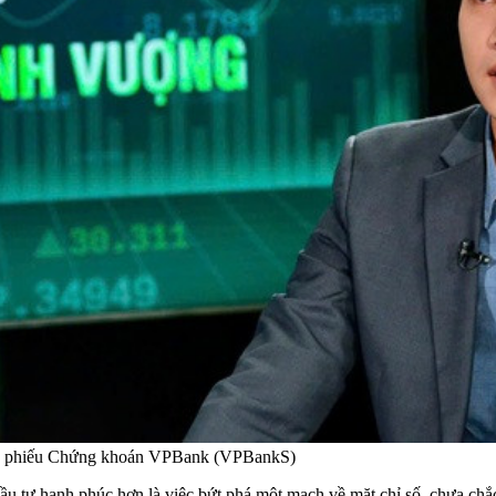
ổ phiếu Chứng khoán VPBank (VPBankS)
 đầu tư hạnh phúc hơn là việc bứt phá một mạch về mặt chỉ số, chưa chắc