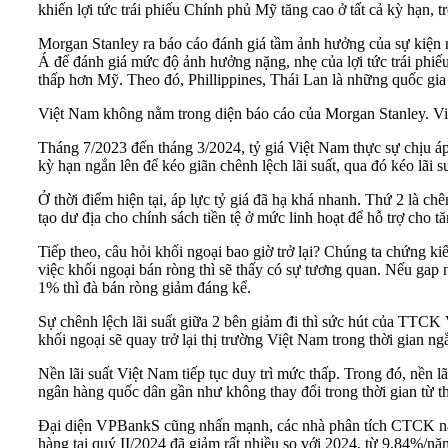
khiến lợi tức trái phiếu Chính phủ Mỹ tăng cao ở tất cả kỳ hạn,
Morgan Stanley ra báo cáo đánh giá tầm ảnh hưởng của sự kiện n
Á để đánh giá mức độ ảnh hưởng nặng, nhẹ của lợi tức trái phiếu
thấp hơn Mỹ. Theo đó, Phillippines, Thái Lan là những quốc gi
Việt Nam không nằm trong diện báo cáo của Morgan Stanley. Việ
Tháng 7/2023 đến tháng 3/2024, tỷ giá Việt Nam thực sự chịu áp 
kỳ hạn ngắn lên để kéo giãn chênh lệch lãi suất, qua đó kéo lãi 
Ở thời điểm hiện tại, áp lực tỷ giá đã hạ khá nhanh. Thứ 2 là c
tạo dư địa cho chính sách tiền tệ ở mức linh hoạt để hỗ trợ cho tă
Tiếp theo, câu hỏi khối ngoại bao giờ trở lại? Chúng ta chứng k
việc khối ngoại bán ròng thì sẽ thấy có sự tương quan. Nếu gap n
1% thì đà bán ròng giảm đáng kể.
Sự chênh lệch lãi suất giữa 2 bên giảm đi thì sức hút của TTCK 
khối ngoại sẽ quay trở lại thị trường Việt Nam trong thời gian 
Nền lãi suất Việt Nam tiếp tục duy trì mức thấp. Trong đó, nền lã
ngân hàng quốc dân gần như không thay đổi trong thời gian từ 
Đại diện VPBankS cũng nhấn mạnh, các nhà phân tích CTCK này 
hàng tại quý II/2024 đã giảm rất nhiều so với 2024, từ 9,84%/