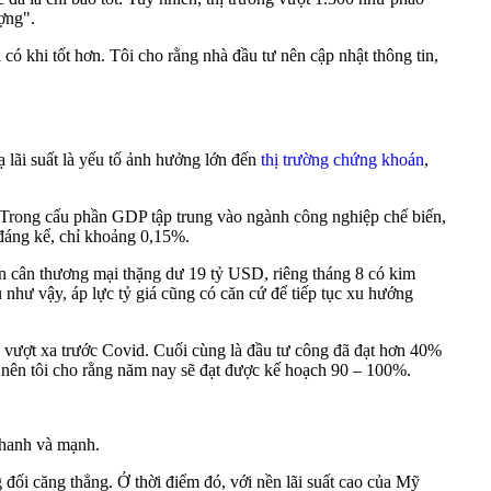
ợng".
có khi tốt hơn. Tôi cho rằng nhà đầu tư nên cập nhật thông tin,
lãi suất là yếu tố ảnh hưởng lớn đến
thị trường chứng khoán
,
 Trong cấu phần GDP tập trung vào ngành công nghiệp chế biến,
 đáng kể, chỉ khoảng 0,15%.
án cân thương mại thặng dư 19 tỷ USD, riêng tháng 8 có kim
như vậy, áp lực tỷ giá cũng có căn cứ để tiếp tục xu hướng
ã vượt xa trước Covid. Cuối cùng là đầu tư công đã đạt hơn 40%
nên tôi cho rằng năm nay sẽ đạt được kế hoạch 90 – 100%.
nhanh và mạnh.
đối căng thẳng. Ở thời điểm đó, với nền lãi suất cao của Mỹ