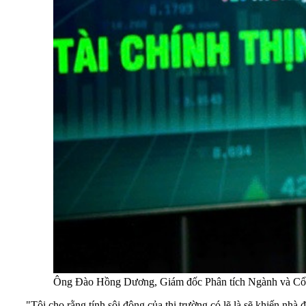
Ông Đào Hồng Dương, Giám đốc Phân tích Ngành và C
"Tôi cho rằng tính sôi động của thị trường có lẽ là sẽ khiến nhà