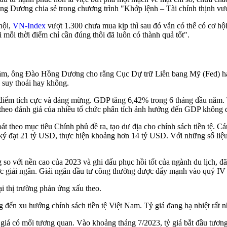
 ông Dương chia sẻ trong chương trình "Khớp lệnh – Tài chính thịnh vư
hội,
VN-Index
vượt 1.300 chưa mua kịp thì sau đó vẫn có thể có cơ hội 
 mỗi thời điểm chỉ cần đúng thôi đã luôn có thành quả tốt".
 năm, ông Đào Hồng Dương cho rằng Cục Dự trữ Liên bang Mỹ (Fed) hạ 
o suy thoái hay không.
u điểm tích cực và đáng mừng. GDP tăng 6,42% trong 6 tháng đầu năm.
 và theo đánh giá của nhiều tổ chức phân tích ảnh hưởng đến GDP không
 theo mục tiêu Chính phủ đề ra, tạo dư địa cho chính sách tiền tệ. C
 ký đạt 21 tỷ USD, thực hiện khoảng hơn 14 tỷ USD. Với những số liệu 
so với nền cao của 2023 và ghi dấu phục hồi tốt của ngành du lịch, đ
c giải ngân. Giải ngân đầu tư công thường được đẩy mạnh vào quý IV 
i thị trường phản ứng xấu theo.
g đến xu hướng chính sách tiền tệ Việt Nam. Tỷ giá đang hạ nhiệt rất 
giá có mối tương quan. Vào khoảng tháng 7/2023, tỷ giá bắt đầu tương 