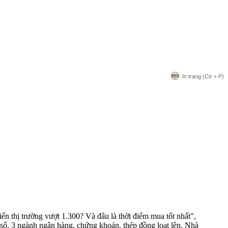
In trang
(Ctr + P)
ến thị trường vượt 1.300? Và đâu là thời điểm mua tốt nhất",
 số, 3 ngành ngân hàng, chứng khoán, thép đồng loạt lên. Nhà