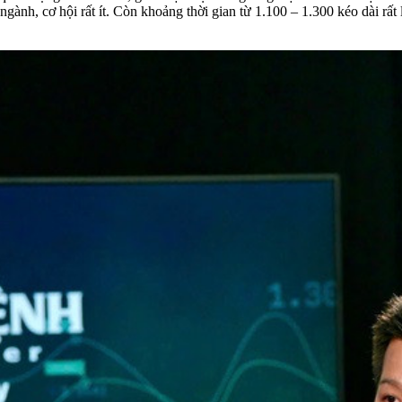
ngành, cơ hội rất ít. Còn khoảng thời gian từ 1.100 – 1.300 kéo dài rất 