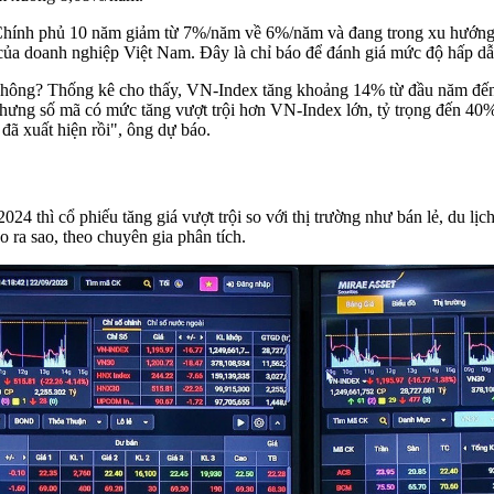
u Chính phủ 10 năm giảm từ 7%/năm về 6%/năm và đang trong xu hướng ti
của doanh nghiệp Việt Nam. Đây là chỉ báo để đánh giá mức độ hấp 
hội không? Thống kê cho thấy, VN-Index tăng khoảng 14% từ đầu năm đế
nhưng số mã có mức tăng vượt trội hơn VN-Index lớn, tỷ trọng đến 40%.
 đã xuất hiện rồi", ông dự báo.
 thì cổ phiếu tăng giá vượt trội so với thị trường như bán lẻ, du lịch 
 ra sao, theo chuyên gia phân tích.