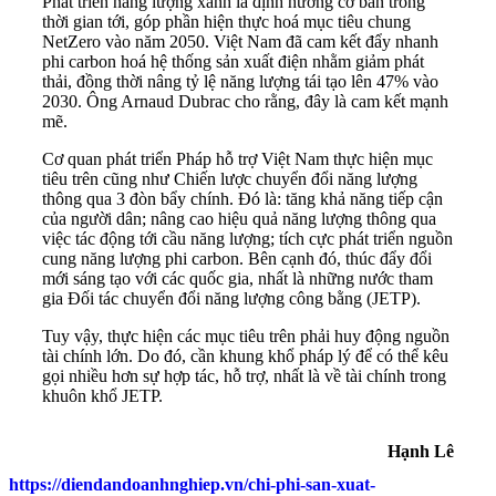
Phát triển năng lượng xanh là định hướng cơ bản trong
thời gian tới, góp phần hiện thực hoá mục tiêu chung
NetZero vào năm 2050. Việt Nam đã cam kết đẩy nhanh
phi carbon hoá hệ thống sản xuất điện nhằm giảm phát
thải, đồng thời nâng tỷ lệ năng lượng tái tạo lên 47% vào
2030. Ông Arnaud Dubrac cho rằng, đây là cam kết mạnh
mẽ.
Cơ quan phát triển Pháp hỗ trợ Việt Nam thực hiện mục
tiêu trên cũng như Chiến lược chuyển đổi năng lượng
thông qua 3 đòn bẩy chính. Đó là: tăng khả năng tiếp cận
của người dân; nâng cao hiệu quả năng lượng thông qua
việc tác động tới cầu năng lượng; tích cực phát triển nguồn
cung năng lượng phi carbon. Bên cạnh đó, thúc đẩy đổi
mới sáng tạo với các quốc gia, nhất là những nước tham
gia Đối tác chuyển đổi năng lượng công bằng (JETP).
Tuy vậy, thực hiện các mục tiêu trên phải huy động nguồn
tài chính lớn. Do đó, cần khung khổ pháp lý để có thể kêu
gọi nhiều hơn sự hợp tác, hỗ trợ, nhất là về tài chính trong
khuôn khổ JETP.
Hạnh Lê
https://diendandoanhnghiep.vn/chi-phi-san-xuat-