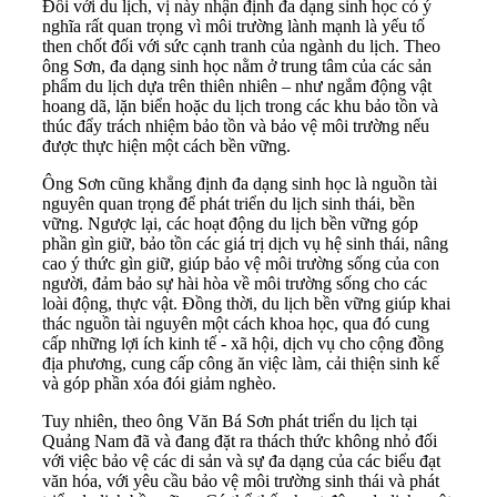
Đối với du lịch, vị này nhận định đa dạng sinh học có ý
nghĩa rất quan trọng vì môi trường lành mạnh là yếu tố
then chốt đối với sức cạnh tranh của ngành du lịch. Theo
ông Sơn, đa dạng sinh học nằm ở trung tâm của các sản
phẩm du lịch dựa trên thiên nhiên – như ngắm động vật
hoang dã, lặn biển hoặc du lịch trong các khu bảo tồn và
thúc đẩy trách nhiệm bảo tồn và bảo vệ môi trường nếu
được thực hiện một cách bền vững.
Ông Sơn cũng khẳng định đa dạng sinh học là nguồn tài
nguyên quan trọng để phát triển du lịch sinh thái, bền
vững. Ngược lại, các hoạt động du lịch bền vững góp
phần gìn giữ, bảo tồn các giá trị dịch vụ hệ sinh thái, nâng
cao ý thức gìn giữ, giúp bảo vệ môi trường sống của con
người, đảm bảo sự hài hòa về môi trường sống cho các
loài động, thực vật. Đồng thời, du lịch bền vững giúp khai
thác nguồn tài nguyên một cách khoa học, qua đó cung
cấp những lợi ích kinh tế - xã hội, dịch vụ cho cộng đồng
địa phương, cung cấp công ăn việc làm, cải thiện sinh kế
và góp phần xóa đói giảm nghèo.
Tuy nhiên, theo ông Văn Bá Sơn phát triển du lịch tại
Quảng Nam đã và đang đặt ra thách thức không nhỏ đối
với việc bảo vệ các di sản và sự đa dạng của các biểu đạt
văn hóa, với yêu cầu bảo vệ môi trường sinh thái và phát