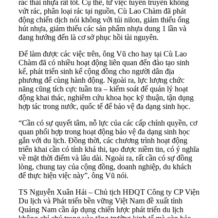
rác thải nhựa rất tốt. Cụ thể, từ việc tuyên truyền không
vứt rác, phân loại rác tại nguồn, Cù Lao Chàm đã phát
động chiến dịch nói không với túi nilon, giảm thiểu ống
hút nhựa, giảm thiểu các sản phẩm nhựa dung 1 lần và
đang hướng đến là cơ sở phục hồi tài nguyên.
Để làm được các việc trên, ông Vũ cho hay tại Cù Lao
Chàm đã có nhiều hoạt động liên quan đến đào tạo sinh
kế, phát triển sinh kế cộng đồng cho người dân địa
phương để cùng hành động. Ngoài ra, lực lượng chức
năng cũng tích cực tuần tra – kiểm soát để quản lý hoạt
động khai thác, nghiêm cứu khoa học kỹ thuận, tận dụng
hợp tác trong nước, quốc tế để bảo vệ đa dạng sinh học.
“Cần có sự quyết tâm, nỗ lực của các cấp chính quyền, cơ
quan phối hợp trong hoạt động bảo vệ đa dạng sinh học
gắn với du lịch. Đồng thời, các chương trình hoạt động
triển khai cần có tính khả thi, tạo được niềm tin, có ý nghĩa
về mặt thời điểm và lâu dài. Ngoài ra, rất cần có sự đồng
lòng, chung tay của cộng đồng, doanh nghiệp, du khách
để thực hiện việc này”, ông Vũ nói.
TS Nguyễn Xuân Hải – Chủ tịch HĐQT Công ty CP Viện
Du lịch và Phát triển bền vững Việt Nam đề xuất tỉnh
Quảng Nam cần áp dụng chiến lược phát triển du lịch