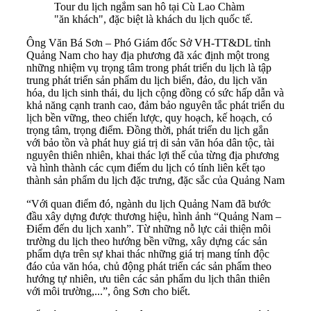
Tour du lịch ngắm san hô tại Cù Lao Chàm
"ăn khách", đặc biệt là khách du lịch quốc tế.
Ông Văn Bá Sơn – Phó Giám đốc Sở VH-TT&DL tỉnh
Quảng Nam cho hay địa phương đã xác định một trong
những nhiệm vụ trọng tâm trong phát triển du lịch là tập
trung phát triển sản phẩm du lịch biển, đảo, du lịch văn
hóa, du lịch sinh thái, du lịch cộng đồng có sức hấp dẫn và
khả năng cạnh tranh cao, đảm bảo nguyên tắc phát triển du
lịch bền vững, theo chiến lược, quy hoạch, kế hoạch, có
trọng tâm, trọng điểm. Đồng thời, phát triển du lịch gắn
với bảo tồn và phát huy giá trị di sản văn hóa dân tộc, tài
nguyên thiên nhiên, khai thác lợi thế của từng địa phương
và hình thành các cụm điểm du lịch có tính liên kết tạo
thành sản phẩm du lịch đặc trưng, đặc sắc của Quảng Nam
“Với quan điểm đó, ngành du lịch Quảng Nam đã bước
đầu xây dựng được thương hiệu, hình ảnh “Quảng Nam –
Điểm đến du lịch xanh”. Từ những nỗ lực cải thiện môi
trường du lịch theo hướng bền vững, xây dựng các sản
phẩm dựa trên sự khai thác những giá trị mang tính độc
đáo của văn hóa, chủ động phát triển các sản phẩm theo
hướng tự nhiên, ưu tiên các sản phẩm du lịch thân thiên
với môi trường,...”, ông Sơn cho biết.