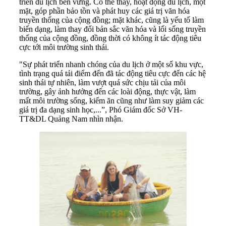
triển du lịch bền vững. Có thể thấy, hoạt động du lịch, một
mặt, góp phần bảo tồn và phát huy các giá trị văn hóa
truyền thống của cộng đồng; mặt khác, cũng là yếu tố làm
biến dạng, làm thay đổi bản sắc văn hóa và lối sống truyền
thống của cộng đồng, đồng thời có không ít tác động tiêu
cực tới môi trường sinh thái.
"Sự phát triển nhanh chóng của du lịch ở một số khu vực,
tình trạng quá tải điểm đến đã tác động tiêu cực đến các hệ
sinh thái tự nhiên, làm vượt quá sức chịu tải của môi
trường, gây ảnh hưởng đến các loài động, thực vật, làm
mất môi trường sống, kiếm ăn cũng như làm suy giảm các
giá trị đa dạng sinh học,...”, Phó Giám đốc Sở VH-
TT&DL Quảng Nam nhìn nhận.