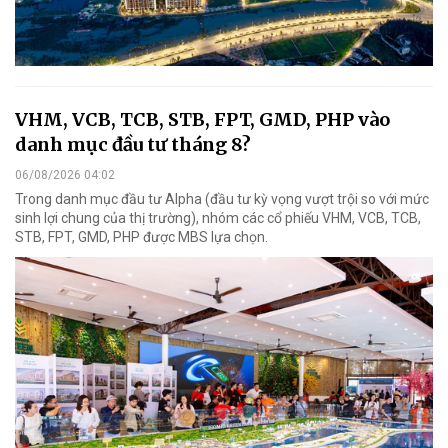
VHM, VCB, TCB, STB, FPT, GMD, PHP vào
danh mục đầu tư tháng 8?
06/08/2026 04:02
Trong danh mục đầu tư Alpha (đầu tư kỳ vọng vượt trội so với mức
sinh lợi chung của thị trường), nhóm các cổ phiếu VHM, VCB, TCB,
STB, FPT, GMD, PHP được MBS lựa chọn.