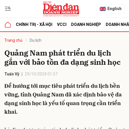
English
CHÍNH TRỊ - XÃ HỘI
VCCI
DOANH NGHIỆP
DOANH NH
bình luận
Trang chủ
Du lịch
Quảng Nam phát triển du lịch
gắn với bảo tồn đa dạng sinh học
Tuấn Vỹ
29/10/2024 01:57
Để hướng tới mục tiêu phát triển du lịch bền
vững, tỉnh Quảng Nam đã xác định bảo vệ đa
Hủy
G
dạng sinh học là yếu tố quan trọng cần triển
khai.