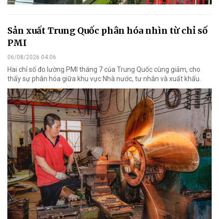
Sản xuất Trung Quốc phân hóa nhìn từ chỉ số
PMI
06/08/2026 04:06
Hai chỉ số đo lường PMI tháng 7 của Trung Quốc cùng giảm, cho
thấy sự phân hóa giữa khu vực Nhà nước, tư nhân và xuất khẩu.