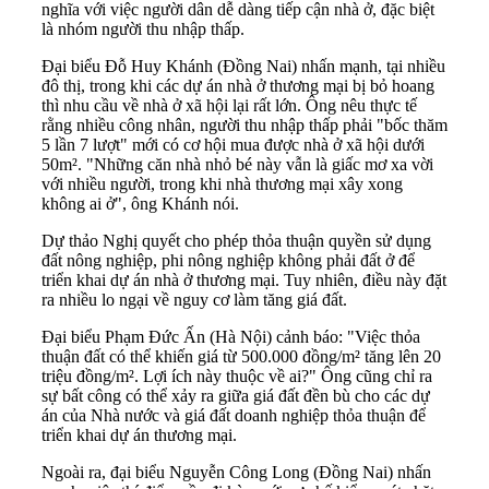
nghĩa với việc người dân dễ dàng tiếp cận nhà ở, đặc biệt
là nhóm người thu nhập thấp.
Đại biểu Đỗ Huy Khánh (Đồng Nai) nhấn mạnh, tại nhiều
đô thị, trong khi các dự án nhà ở thương mại bị bỏ hoang
thì nhu cầu về nhà ở xã hội lại rất lớn. Ông nêu thực tế
rằng nhiều công nhân, người thu nhập thấp phải "bốc thăm
5 lần 7 lượt" mới có cơ hội mua được nhà ở xã hội dưới
50m². "Những căn nhà nhỏ bé này vẫn là giấc mơ xa vời
với nhiều người, trong khi nhà thương mại xây xong
không ai ở", ông Khánh nói.
Dự thảo Nghị quyết cho phép thỏa thuận quyền sử dụng
đất nông nghiệp, phi nông nghiệp không phải đất ở để
triển khai dự án nhà ở thương mại. Tuy nhiên, điều này đặt
ra nhiều lo ngại về nguy cơ làm tăng giá đất.
Đại biểu Phạm Đức Ấn (Hà Nội) cảnh báo: "Việc thỏa
thuận đất có thể khiến giá từ 500.000 đồng/m² tăng lên 20
triệu đồng/m². Lợi ích này thuộc về ai?" Ông cũng chỉ ra
sự bất công có thể xảy ra giữa giá đất đền bù cho các dự
án của Nhà nước và giá đất doanh nghiệp thỏa thuận để
triển khai dự án thương mại.
Ngoài ra, đại biểu Nguyễn Công Long (Đồng Nai) nhấn