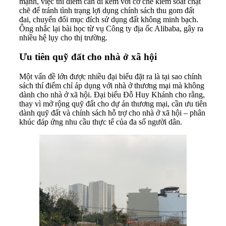
mạnh, việc thí điểm cần đi kèm với cơ chế kiểm soát chặt
chẽ để tránh tình trạng lợi dụng chính sách thu gom đất
đai, chuyển đổi mục đích sử dụng đất không minh bạch.
Ông nhắc lại bài học từ vụ Công ty địa ốc Alibaba, gây ra
nhiều hệ lụy cho thị trường.
Ưu tiên quỹ đất cho nhà ở xã hội
Một vấn đề lớn được nhiều đại biểu đặt ra là tại sao chính
sách thí điểm chỉ áp dụng với nhà ở thương mại mà không
dành cho nhà ở xã hội. Đại biểu Đỗ Huy Khánh cho rằng,
thay vì mở rộng quỹ đất cho dự án thương mại, cần ưu tiên
dành quỹ đất và chính sách hỗ trợ cho nhà ở xã hội – phân
khúc đáp ứng nhu cầu thực tế của đa số người dân.