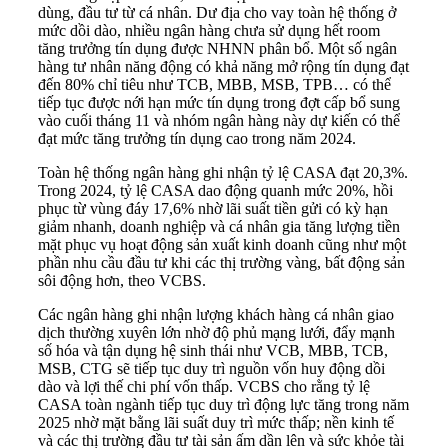
dùng, đầu tư từ cá nhân. Dư địa cho vay toàn hệ thống ở
mức dồi dào, nhiều ngân hàng chưa sử dụng hết room
tăng trưởng tín dụng được NHNN phân bổ. Một số ngân
hàng tư nhân năng động có khả năng mở rộng tín dụng đạt
đến 80% chỉ tiêu như TCB, MBB, MSB, TPB… có thể
tiếp tục được nới hạn mức tín dụng trong đợt cấp bổ sung
vào cuối tháng 11 và nhóm ngân hàng này dự kiến có thể
đạt mức tăng trưởng tín dụng cao trong năm 2024.
Toàn hệ thống ngân hàng ghi nhận tỷ lệ CASA đạt 20,3%.
Trong 2024, tỷ lệ CASA dao động quanh mức 20%, hồi
phục từ vùng đáy 17,6% nhờ lãi suất tiền gửi có kỳ hạn
giảm nhanh, doanh nghiệp và cá nhân gia tăng lượng tiền
mặt phục vụ hoạt động sản xuất kinh doanh cũng như một
phần nhu cầu đầu tư khi các thị trường vàng, bất động sản
sôi động hơn, theo VCBS.
Các ngân hàng ghi nhận lượng khách hàng cá nhân giao
dịch thường xuyên lớn nhờ độ phủ mạng lưới, đẩy mạnh
số hóa và tận dụng hệ sinh thái như VCB, MBB, TCB,
MSB, CTG sẽ tiếp tục duy trì nguồn vốn huy động dồi
dào và lợi thế chi phí vốn thấp. VCBS cho rằng tỷ lệ
CASA toàn ngành tiếp tục duy trì động lực tăng trong năm
2025 nhờ mặt bằng lãi suất duy trì mức thấp; nền kinh tế
và các thị trường đầu tư tài sản ấm dần lên và sức khỏe tài