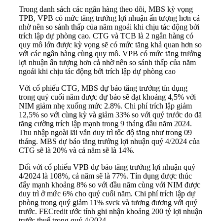
Trong danh sách các ngân hàng theo dõi, MBS kỳ vọng
TPB, VPB có mức tăng trưởng lợi nhuận ấn tượng hơn cả
nhờ nên so sánh thấp của năm ngoái khi chịu tác động bởi
trích lập dự phòng cao. CTG và TCB là 2 ngân hàng có
quy mô lớn được kỳ vọng sẽ có mức tăng khả quan hơn so
với các ngân hàng cùng quy mô. VPB có mức tăng trưởng
lợi nhuận ấn tượng hơn cả nhờ nên so sánh thấp của năm
ngoái khi chịu tác động bởi trích lập dự phòng cao
Với cổ phiếu CTG, MBS dự báo tăng trưởng tín dụng
trong quý cuối năm được dự báo sẽ đạt khoảng 4,5% với
NIM giảm nhẹ xuống mức 2.8%. Chi phí trích lập giảm
12,5% so với cùng kỳ và giảm 33% so với quý trước do đã
tăng cường trích lập mạnh trong 9 tháng đầu năm 2024.
Thu nhập ngoài lãi vẫn duy trì tốc độ tăng như trong 09
tháng. MBS dự báo tăng trưởng lợi nhuận quý 4/2024 của
CTG sẽ là 20% và cả năm sẽ là 14%.
Đối với cổ phiếu VPB dự báo tăng trưởng lợi nhuận quý
4/2024 là 108%, cả năm sẽ là 77%. Tín dụng được thúc
đẩy mạnh khoảng 8% so với đầu năm cùng với NIM được
duy trì ở mức 6% cho quý cuối năm. Chi phí trích lập dự
phòng trong quý giảm 11% svck và tương đương với quý
trước. FECredit ước tính ghi nhận khoảng 200 tỷ lợi nhuận
trước thuế trong quý 4/2024.