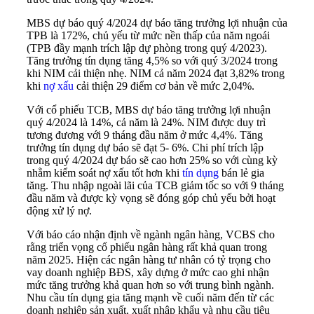
MBS dự báo quý 4/2024 dự báo tăng trưởng lợi nhuận của
TPB là 172%, chủ yếu từ mức nền thấp của năm ngoái
(TPB đầy mạnh trích lập dự phòng trong quý 4/2023).
Tăng trưởng tín dụng tăng 4,5% so với quý 3/2024 trong
khi NIM cải thiện nhẹ. NIM cả năm 2024 đạt 3,82% trong
khi
nợ xấu
cải thiện 29 điểm cơ bản về mức 2,04%.
Với cổ phiếu TCB, MBS dự báo tăng trưởng lợi nhuận
quý 4/2024 là 14%, cả năm là 24%. NIM được duy trì
tương đương với 9 tháng đầu năm ở mức 4,4%. Tăng
trưởng tín dụng dự báo sẽ đạt 5- 6%. Chi phí trích lập
trong quý 4/2024 dự báo sẽ cao hơn 25% so với cùng kỳ
nhằm kiểm soát nợ xấu tốt hơn khi
tín dụng
bán lẻ gia
tăng. Thu nhập ngoài lãi của TCB giảm tốc so với 9 tháng
đầu năm và được kỳ vọng sẽ đóng góp chủ yếu bởi hoạt
động xử lý nợ.
Với báo cáo nhận định về ngành ngân hàng, VCBS cho
rằng triển vọng cổ phiếu ngân hàng rất khả quan trong
năm 2025. Hiện các ngân hàng tư nhân có tỷ trọng cho
vay doanh nghiệp BĐS, xây dựng ở mức cao ghi nhận
mức tăng trưởng khả quan hơn so với trung bình ngành.
Nhu cầu tín dụng gia tăng mạnh về cuối năm đến từ các
doanh nghiệp sản xuất, xuất nhập khẩu và nhu cầu tiêu