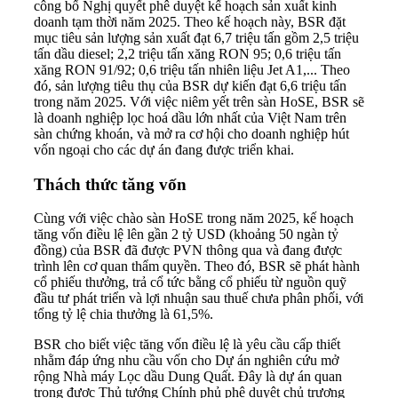
công bố Nghị quyết phê duyệt kế hoạch sản xuất kinh
doanh tạm thời năm 2025. Theo kế hoạch này, BSR đặt
mục tiêu sản lượng sản xuất đạt 6,7 triệu tấn gồm 2,5 triệu
tấn dầu diesel; 2,2 triệu tấn xăng RON 95; 0,6 triệu tấn
xăng RON 91/92; 0,6 triệu tấn nhiên liệu Jet A1,... Theo
đó, sản lượng tiêu thụ của BSR dự kiến đạt 6,6 triệu tấn
trong năm 2025. Với việc niêm yết trên sàn HoSE, BSR sẽ
là doanh nghiệp lọc hoá dầu lớn nhất của Việt Nam trên
sàn chứng khoán, và mở ra cơ hội cho doanh nghiệp hút
vốn ngoại cho các dự án đang được triển khai.
Thách thức tăng vốn
Cùng với việc chào sàn HoSE trong năm 2025, kế hoạch
tăng vốn điều lệ lên gần 2 tỷ USD (khoảng 50 ngàn tỷ
đồng) của BSR đã được PVN thông qua và đang được
trình lên cơ quan thẩm quyền. Theo đó, BSR sẽ phát hành
cổ phiếu thưởng, trả cổ tức bằng cổ phiếu từ nguồn quỹ
đầu tư phát triển và lợi nhuận sau thuế chưa phân phối, với
tổng tỷ lệ chia thưởng là 61,5%.
BSR cho biết việc tăng vốn điều lệ là yêu cầu cấp thiết
nhằm đáp ứng nhu cầu vốn cho Dự án nghiên cứu mở
rộng Nhà máy Lọc dầu Dung Quất. Đây là dự án quan
trọng được Thủ tướng Chính phủ phê duyệt chủ trương