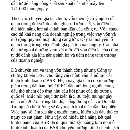
đầu tư để nâng công suất sản xuất của nhà máy lên
171.000 thùng/ngày.
Theo các chuyên gia tài chính, vốn điều lệ có ý nghĩa rất
quan trọng đối với doanh nghiệp. Trước hết, vốn điều lệ
thể hiện năng lực tài chính ban đầu của công ty. Vốn càng
cao thì khả năng của doanh nghiệp trong việc vay vốn và
mở rộng quy mô hoạt động càng lớn. Đây là một yếu tố
quan trọng trong việc đánh giá giá trị của công ty. Các nhà
đầu tư ngoại thường xem xét mức độ vốn điều lệ của công
ty để đánh giá khả năng sinh lời và tiềm năng tăng trưởng
của doanh nghiệp.
Dù chuyển sàn và tăng vốn thành công nhưng Công ty
chứng khoán DSC cho rằng cái chính vẫn là nỗ lực cải
thiện kinh doanh ở BSR. Hiện nay, giá dầu có xu hướng
giảm trong dài hạn, bởi OPEC dần nới lỏng nguồn cung
dầu thô nhằm đáp ứng nhu cầu hồi phục của thị trường
quốc tế. Mức hồi phục dự kiến là 5,86 triệu thùng/ngày
đến cuối 2025. Trong khi đó, Tổng thống đắc cử Donald
Trump có chủ trương sẽ đẩy mạnh khai thác dầu đá phiến.
Việc này sẽ làm gia tăng nguồn cung, khiến giá dầu thô có
nguy cơ sụt giảm. Như vậy, có nhiều khả năng kết quả
kinh doanh của BSR đã đi qua thời kỳ hoàng kim do mô
hình kinh doanh của BSR chủ yếu hưởng lợi từ chênh lệch