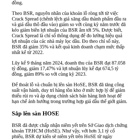
đồng.
Theo BSR, nguyên nhân của khoản lỗ ròng tới từ việc
Crack Spread (chênh lệch giá xăng dầu thành phẩm đầu ra
và giá dầu thô đầu vào) giảm so với cùng kỳ năm trước đã
kéo giảm biên lợi nhuận của BSR âm tới 5%. Được biết,
Crack Spread là chỉ số thông dụng để đo lường hiệu quả
lợi nhuận của các nhà máy lọc dầu. Đo theo chỉ số này,
BSR đã giảm 35% và kết quả kinh doanh chạm mức thấp
nhất kể từ 2022.
Lũy kế 9 tháng năm 2024, doanh thu của BSR đạt 87.058
tỷ đồng, giảm 17,47% và lợi nhuận lũy kế đạt 674,5 tỷ
đồng, giảm 89% so với cùng kỳ 2023.
Để thoát lỗ và chuẩn bị lên sàn HoSE, BSR đã tăng công
suất vận hành, duy trì hàng tồn kho ở mức hợp lý để giảm
thiểu rủi ro và áp dụng chính sách bán hàng linh hoạt để
hạn chế ảnh hưởng trong trường hợp giá dầu thế giới giảm.
Sắp lên sàn HOSE
BSR đã được chấp nhận niêm yết trên Sở Giao dịch chứng
khoán TP.HCM (HoSE). Như vậy, với hơn 3,1 tỷ cổ
phiếu, BSR dự kiến sẽ niêm yết trên HoSE từ ngày