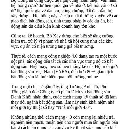
Bộ Công an cũng được đề nghị cùng hoàn thiện, vận hành
hệ thống cơ sở dữ liệu quốc gia về nhà ở, kết nối với cơ sở
dữ liệu quốc gia về dân cư, công chứng, đất đai, đầu tư,
xây dựng... Hệ thống này sẽ cập nhật thường xuyên về các
giao dịch bất động sản, tình trạng pháp lý các dự án, bất
động sản đủ điều kiện kinh doanh hay tồn kho.
Cũng tại kế hoạch, Bộ Xây dựng cho biết sẽ tăng cường
kiểm tra, xử lý vi phạm về nhà xã hội cũng như các khu
vực, dự án có hiện tượng tăng giá bất thường.
Thực tế, cách mạng công nghiệp 4.0 đang tạo ra một bước
đột phá, tác động đến tất cả các lĩnh vực trong đó có bất
động sản. Hiện nay, theo số liệu thống kê của Hội môi giới
bất động sản Việt Nam (VARS), đến hơn 80% giao dịch
bất động sản là thực hiện qua môi trường online.
Trong một chia sẻ gần đây, ông Trương Anh Tú, Phó
Tổng giám đốc Công ty cổ phần Dịch vụ bất động sản
Danh Khôi nhận định, cuộc cách mạng kỹ thuật số đã làm
thay đổi ngành bất động sản, làm nảy sinh khái niệm nhà
môi giới kỹ thuật số hay “Nhà môi giới 4.0”.
Không những thế, cách mạng 4.0 còn mang lại nhiều trải
nghiệm liền mạch, thuận tiện cho người mua lẫn người bán
bằng cách tận dụng các công cụ kỹ thuật số, cung cấp khả