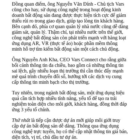
Đồng quan điểm, ông Nguyễn Văn Đính - Chủ tịch Vars
cũng cho hay, sử dụng công nghệ trong hoạt động kinh
doanh bất động sản đang được thực hiện tích cực để giảm
thiểu rủi ro trong giao dịch, giúp tạo lòng tin khách hàng.
Bên cạnh đó, phía cơ quan quản lý nhà nước cũng dễ dàng
giám sát, quản lý. Thậm chí, tại nhiều nước trên thế giới,
công nghệ bất động sản còn phát triển mạnh với hàng loạt
ứng dụng AR, VR (thực tế ảo) hoặc phần mềm thông
minh hỗ trợ tìm kiếm bất động sản một cách chủ động.
Ông Nguyễn Anh Kha, CEO Vars Connect cho rằng giữa
bối cảnh thông tin đa chiều, bao gồm cả những thông tin
sai lệch, gây nhiễu loạn thị trường thì cần thúc đẩy mạnh
mẽ quá trình chuyển đổi số, hướng tới các dịch vụ cung
cấp thông tin minh bạch cho thị trường.
Tuy nhiên, trong ngành bất động sản, một ứng dụng hiệu
quả cần tích hợp nhiều tính năng, yếu tố để tạo ra trải
nghiệm toàn diện cho môi giới, khách hàng, đồng thời đáp
ứng 3 yếu tố chính.
Thứ nhất
là tiếp cận được dự án mới giúp môi giới truy
cập dự án bất động sản dễ dàng. Thông qua ứng dụng
công nghệ trực tuyến, họ có thể cập nhật thông tin giá bán,
diện tích, vị trí, chủ đầu tư dự án.