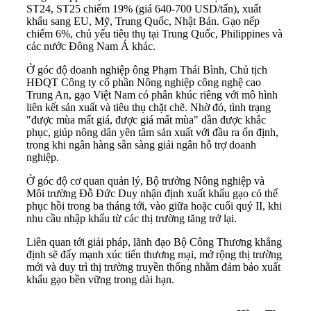
ST24, ST25 chiếm 19% (giá 640-700 USD/tấn), xuất
khẩu sang EU, Mỹ, Trung Quốc, Nhật Bản. Gạo nếp
chiếm 6%, chủ yếu tiêu thụ tại Trung Quốc, Philippines và
các nước Đông Nam Á khác.
Ở góc độ doanh nghiệp ông Phạm Thái Bình, Chủ tịch
HĐQT Công ty cổ phần Nông nghiệp công nghệ cao
Trung An, gạo Việt Nam có phân khúc riêng với mô hình
liên kết sản xuất và tiêu thụ chặt chẽ. Nhờ đó, tình trạng
"được mùa mất giá, được giá mất mùa" dần được khắc
phục, giúp nông dân yên tâm sản xuất với đầu ra ổn định,
trong khi ngân hàng sẵn sàng giải ngân hỗ trợ doanh
nghiệp.
Ở góc độ cơ quan quản lý, Bộ trưởng Nông nghiệp và
Môi trường Đỗ Đức Duy nhận định xuất khẩu gạo có thể
phục hồi trong ba tháng tới, vào giữa hoặc cuối quý II, khi
nhu cầu nhập khẩu từ các thị trường tăng trở lại.
Liên quan tới giải pháp, lãnh đạo Bộ Công Thương khẳng
định sẽ đẩy mạnh xúc tiến thương mại, mở rộng thị trường
mới và duy trì thị trường truyền thống nhằm đảm bảo xuất
khẩu gạo bền vững trong dài hạn.