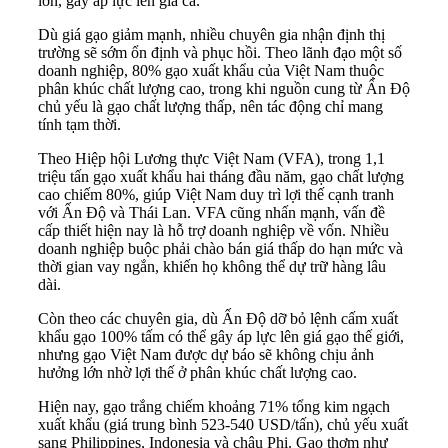
lớn, gây áp lực lên giá cả.
Dù giá gạo giảm mạnh, nhiều chuyên gia nhận định thị
trường sẽ sớm ổn định và phục hồi. Theo lãnh đạo một số
doanh nghiệp, 80% gạo xuất khẩu của Việt Nam thuộc
phân khúc chất lượng cao, trong khi nguồn cung từ Ấn Độ
chủ yếu là gạo chất lượng thấp, nên tác động chỉ mang
tính tạm thời.
Theo Hiệp hội Lương thực Việt Nam (VFA), trong 1,1
triệu tấn gạo xuất khẩu hai tháng đầu năm, gạo chất lượng
cao chiếm 80%, giúp Việt Nam duy trì lợi thế cạnh tranh
với Ấn Độ và Thái Lan. VFA cũng nhấn mạnh, vấn đề
cấp thiết hiện nay là hỗ trợ doanh nghiệp về vốn. Nhiều
doanh nghiệp buộc phải chào bán giá thấp do hạn mức và
thời gian vay ngắn, khiến họ không thể dự trữ hàng lâu
dài.
Còn theo các chuyên gia, dù Ấn Độ dỡ bỏ lệnh cấm xuất
khẩu gạo 100% tấm có thể gây áp lực lên giá gạo thế giới,
nhưng gạo Việt Nam được dự báo sẽ không chịu ảnh
hưởng lớn nhờ lợi thế ở phân khúc chất lượng cao.
Hiện nay, gạo trắng chiếm khoảng 71% tổng kim ngạch
xuất khẩu (giá trung bình 523-540 USD/tấn), chủ yếu xuất
sang Philippines, Indonesia và châu Phi. Gạo thơm như