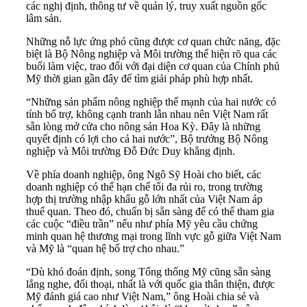
các nghị định, thông tư về quản lý, truy xuất nguồn gốc
lâm sản.
Những nỗ lực ứng phó cũng được cơ quan chức năng, đặc
biệt là Bộ Nông nghiệp và Môi trường thể hiện rõ qua các
buổi làm việc, trao đổi với đại diện cơ quan của Chính phủ
Mỹ thời gian gần đây để tìm giải pháp phù hợp nhất.
“Những sản phẩm nông nghiệp thế mạnh của hai nước có
tính bổ trợ, không cạnh tranh lẫn nhau nên Việt Nam rất
sẵn lòng mở cửa cho nông sản Hoa Kỳ. Đây là những
quyết định có lợi cho cả hai nước”, Bộ trưởng Bộ Nông
nghiệp và Môi trường Đỗ Đức Duy khẳng định.
Về phía doanh nghiệp, ông Ngô Sỹ Hoài cho biết, các
doanh nghiệp có thể hạn chế tối đa rủi ro, trong trường
hợp thị trường nhập khẩu gỗ lớn nhất của Việt Nam áp
thuế quan. Theo đó, chuẩn bị sẵn sàng để có thể tham gia
các cuộc “điều trần” nếu như phía Mỹ yêu cầu chứng
minh quan hệ thương mại trong lĩnh vực gỗ giữa Việt Nam
và Mỹ là “quan hệ bổ trợ cho nhau.”
“Dù khó đoán định, song Tổng thống Mỹ cũng sẵn sàng
lắng nghe, đối thoại, nhất là với quốc gia thân thiện, được
Mỹ đánh giá cao như Việt Nam,” ông Hoài chia sẻ và