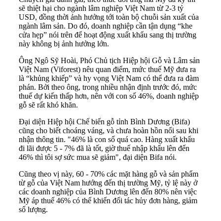
sẽ thiệt hại cho ngành lâm nghiệp Việt Nam từ 2-3 tỷ
USD, đồng thời ảnh hưởng tới toàn bộ chuỗi sản xuất của
ngành lâm sản. Do đó, doanh nghiệp cần tận dụng “khe
cửa hẹp” nói trên để hoạt động xuất khẩu sang thị trường
này không bị ảnh hưởng lớn.
Ông Ngô Sỹ Hoài, Phó Chủ tịch Hiệp hội Gỗ và Lâm sản
Việt Nam (Viforest) nêu quan điểm, mức thuế Mỹ đưa ra
là “khủng khiếp” và hy vọng Việt Nam có thể đưa ra đàm
phán. Bởi theo ông, trong nhiều nhận định trước đó, mức
thuế dự kiến thấp hơn, nên với con số 46%, doanh nghiệp
gỗ sẽ rất khó khăn.
Đại diện Hiệp hội Chế biến gỗ tỉnh Bình Dương (Bifa)
cũng cho biết choáng váng, và chưa hoàn hồn nổi sau khi
nhận thông tin. "46% là con số quá cao. Hàng xuất khẩu
đi lãi được 5 - 7% đã là tốt, giờ thuế nhập khẩu lên đến
46% thì tôi sợ sức mua sẽ giảm", đại diện Bifa nói.
Cũng theo vị này, 60 - 70% các mặt hàng gỗ và sản phẩm
từ gỗ của Việt Nam hướng đến thị trường Mỹ, tỷ lệ này ở
các doanh nghiệp của Bình Dương lên đến 80% nên việc
Mỹ áp thuế 46% có thể khiến đối tác hủy đơn hàng, giảm
số lượng.