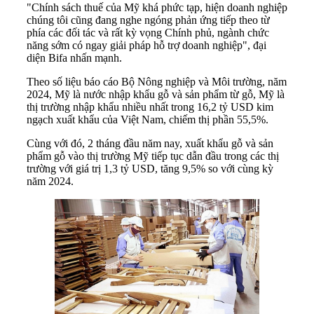
"Chính sách thuế của Mỹ khá phức tạp, hiện doanh nghiệp
chúng tôi cũng đang nghe ngóng phản ứng tiếp theo từ
phía các đối tác và rất kỳ vọng Chính phủ, ngành chức
năng sớm có ngay giải pháp hỗ trợ doanh nghiệp", đại
diện Bifa nhấn mạnh.
Theo số liệu báo cáo Bộ Nông nghiệp và Môi trường, năm
2024, Mỹ là nước nhập khẩu gỗ và sản phẩm từ gỗ, Mỹ là
thị trường nhập khẩu nhiều nhất trong 16,2 tỷ USD kim
ngạch xuất khẩu của Việt Nam, chiếm thị phần 55,5%.
Cùng với đó, 2 tháng đầu năm nay, xuất khẩu gỗ và sản
phẩm gỗ vào thị trường Mỹ tiếp tục dẫn đầu trong các thị
trường với giá trị 1,3 tỷ USD, tăng 9,5% so với cùng kỳ
năm 2024.