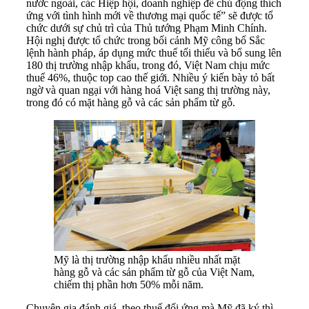
nước ngoài, các Hiệp hội, doanh nghiệp để chủ động thích
ứng với tình hình mới về thương mại quốc tế” sẽ được tổ
chức dưới sự chủ trì của Thủ tướng Phạm Minh Chính.
Hội nghị được tổ chức trong bối cảnh Mỹ công bố Sắc
lệnh hành pháp, áp dụng mức thuế tối thiểu và bổ sung lên
180 thị trường nhập khẩu, trong đó, Việt Nam chịu mức
thuế 46%, thuộc top cao thế giới. Nhiều ý kiến bày tỏ bất
ngờ và quan ngại với hàng hoá Việt sang thị trường này,
trong đó có mặt hàng gỗ và các sản phẩm từ gỗ.
Mỹ là thị trường nhập khẩu nhiều nhất mặt
hàng gỗ và các sản phẩm từ gỗ của Việt Nam,
chiếm thị phần hơn 50% mỗi năm.
Chuyên gia đánh giá, theo thuế đối ứng mà Mỹ đã ký thì