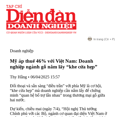
In trang
(Ctr + P)
Doanh nghiệp
Mỹ áp thuế 46% với Việt Nam: Doanh
nghiệp ngành gỗ nắm lấy “khe cửa hẹp”
Thy Hằng
•
06/04/2025 15:57
Đối thoại và sẵn sàng “điều trần” với phía Mỹ là cơ hội,
“khe cửa hẹp” mà doanh nghiệp cần nắm lấy để chứng
minh “quan hệ bổ trợ lẫn nhau” trong thương mại gỗ giữa
hai nước.
Dự kiến, chiều mai (ngày 7/4), “Hội nghị Thủ tướng
Chính phủ với các Bộ, ngành cơ quan đại diện Việt Nam ở