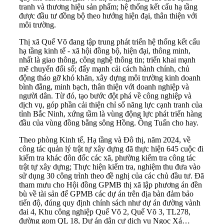
tranh và thương hiệu sản phẩm; hệ thống kết cấu hạ tầng
được đầu tư đồng bộ theo hướng hiện đại, thân thiện với
môi trường.
Thị xã Quế Võ đang tập trung phát triển hệ thống kết cấu
hạ tầng kinh tế - xã hội đồng bộ, hiện đại, thông minh,
nhất là giao thông, công nghệ thông tin; triển khai mạnh
mẽ chuyển đổi số; đẩy mạnh cải cách hành chính, chủ
động tháo gỡ khó khăn, xây dựng môi trường kinh doanh
bình đẳng, minh bạch, thân thiện với doanh nghiệp và
người dân. Từ đó, tạo bước đột phá về công nghiệp và
dịch vụ, góp phần cải thiện chỉ số năng lực cạnh tranh của
tỉnh Bắc Ninh, xứng tầm là vùng động lực phát triển hàng
đầu của vùng đồng bằng sông Hồng. Ông Tuấn cho hay.
Theo phòng Kinh tế, Hạ tầng và Đô thị, năm 2024, về
công tác quản lý trật tự xây dựng đã thực hiện 645 cuộc đi
kiểm tra khác đôn đốc các xã, phường kiểm tra công tác
trật tự xây dựng; Thực hiện kiểm tra, nghiệm thu đưa vào
sử dụng 30 công trình theo đề nghị của các chủ đầu tư. Đã
tham mưu cho Hội đồng GPMB thị xã lập phương án đền
bù về tài sản để GPMB các dự án trên địa bàn đảm bảo
tiến độ, đúng quy định chính sách như dự án đường vành
đai 4, Khu công nghiệp Quế Võ 2, Quế Võ 3, TL278,
đường gom QL 18, Dự án dân cư dịch vụ Ngọc Xá…