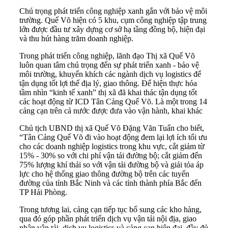
Chú trọng phát triển công nghiệp xanh gắn với bảo vệ môi
trường. Quế Võ hiện có 5 khu, cụm công nghiệp tập trung
lớn được đầu tư xây dựng cơ sở hạ tầng đồng bộ, hiện đại
và thu hút hàng trăm doanh nghiệp.
Trong phát triển công nghiệp, lãnh đạo Thị xã Quế Võ
luôn quan tâm chú trọng đến sự phát triển xanh - bảo vệ
môi trường, khuyến khích các ngành dịch vụ logistics để
tận dụng tốt lợi thế địa lý, giao thông. Để hiện thực hóa
tầm nhìn “kinh tế xanh” thị xã đã khai thác tận dụng tốt
các hoạt động từ ICD Tân Cảng Quế Võ. Là một trong 14
cảng cạn trên cả nước được đưa vào vận hành, khai khác
Chủ tịch UBND thị xã Quế Võ Đặng Văn Tuấn cho biết,
“Tân Cảng Quế Võ đi vào hoạt động đem lại lợi ích tối ưu
cho các doanh nghiệp logistics trong khu vực, cắt giảm từ
15% - 30% so với chi phí vận tải đường bộ; cắt giảm đến
75% lượng khí thải so với vận tải đường bộ và giải tỏa áp
lực cho hệ thống giao thông đường bộ trên các tuyến
đường của tỉnh Bắc Ninh và các tỉnh thành phía Bắc đến
TP Hải Phòng.
Trong tương lai, cảng cạn tiếp tục bổ sung các kho hàng,
qua đó góp phần phát triển dịch vụ vận tải nội địa, giao
nhận vận tải, dịch vụ logistics và cảng cạn hiện đại, đầy đủ