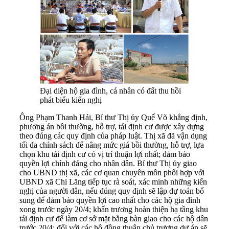
Đại diện hộ gia đình, cá nhân có đất thu hồi
phát biểu kiến nghị
Ông Phạm Thanh Hải, Bí thư Thị ủy Quế Võ khẳng định,
phương án bồi thường, hỗ trợ, tái định cư được xây dựng
theo đúng các quy định của pháp luật. Thị xã đã vận dụng
tối đa chính sách để nâng mức giá bồi thường, hỗ trợ, lựa
chọn khu tái định cư có vị trí thuận lợi nhất; đảm bảo
quyền lợi chính đáng cho nhân dân. Bí thư Thị ủy giao
cho UBND thị xã, các cơ quan chuyên môn phối hợp với
UBND xã Chi Lăng tiếp tục rà soát, xác minh những kiến
nghị của người dân, nếu đúng quy định sẽ lập dự toán bổ
sung để đảm bảo quyền lợi cao nhất cho các hộ gia đình
xong trước ngày 20/4; khẩn trương hoàn thiện hạ tầng khu
tái định cư để làm cơ sở mặt bằng bàn giao cho các hộ dân
trước 20/4; đối với các hộ đồng thuận chủ trương dự án sẽ