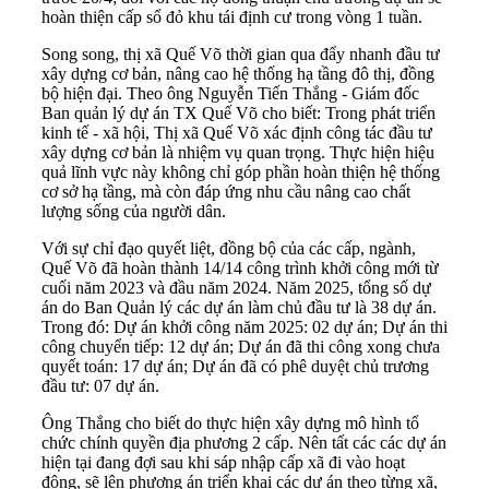
hoàn thiện cấp sổ đỏ khu tái định cư trong vòng 1 tuần.
Song song, thị xã Quế Võ thời gian qua đẩy nhanh đầu tư
xây dựng cơ bản, nâng cao hệ thống hạ tầng đô thị, đồng
bộ hiện đại. Theo ông Nguyễn Tiến Thắng - Giám đốc
Ban quản lý dự án TX Quế Võ cho biết: Trong phát triển
kinh tế - xã hội, Thị xã Quế Võ xác định công tác đầu tư
xây dựng cơ bản là nhiệm vụ quan trọng. Thực hiện hiệu
quả lĩnh vực này không chỉ góp phần hoàn thiện hệ thống
cơ sở hạ tầng, mà còn đáp ứng nhu cầu nâng cao chất
lượng sống của người dân.
Với sự chỉ đạo quyết liệt, đồng bộ của các cấp, ngành,
Quế Võ đã hoàn thành 14/14 công trình khởi công mới từ
cuối năm 2023 và đầu năm 2024. Năm 2025, tổng số dự
án do Ban Quản lý các dự án làm chủ đầu tư là 38 dự án.
Trong đó: Dự án khởi công năm 2025: 02 dự án; Dự án thi
công chuyển tiếp: 12 dự án; Dự án đã thi công xong chưa
quyết toán: 17 dự án; Dự án đã có phê duyệt chủ trương
đầu tư: 07 dự án.
Ông Thắng cho biết do thực hiện xây dựng mô hình tổ
chức chính quyền địa phương 2 cấp. Nên tất các các dự án
hiện tại đang đợi sau khi sáp nhập cấp xã đi vào hoạt
động, sẽ lên phương án triển khai các dự án theo từng xã,