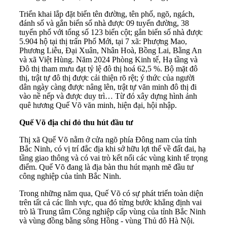
Triển khai lắp đặt biển tên đường, tên phố, ngõ, ngách,
đánh số và gắn biển số nhà được 09 tuyến đường, 38
tuyến phố với tổng số 123 biển cột; gắn biển số nhà được
5.904 hộ tại thị trấn Phố Mới, tại 7 xã: Phượng Mao,
Phương Liễu, Đại Xuân, Nhân Hoà, Bồng Lai, Bằng An
và xã Việt Hùng. Năm 2024 Phòng Kinh tế, Hạ tầng và
Đô thị tham mưu đạt tỷ lệ đô thị hoá 62,5 %. Bộ mặt đô
thị, trật tự đô thị được cải thiện rõ rệt; ý thức của người
dân ngày càng được nâng lên, trật tự văn minh đô thị đi
vào nề nếp và được duy trì… Từ đó xây dựng hình ảnh
quê hương Quế Võ văn minh, hiện đại, hội nhập.
Quế Võ địa chỉ đỏ thu hút đầu tư
Thị xã Quế Võ nằm ở cửa ngõ phía Đông nam của tỉnh
Bắc Ninh, có vị trí đắc địa khi sở hữu lợi thế về đất đai, hạ
tầng giao thông và có vai trò kết nối các vùng kinh tế trọng
điểm. Quế Võ đang là địa bàn thu hút mạnh mẽ đầu tư
công nghiệp của tỉnh Bắc Ninh.
Trong những năm qua, Quế Võ có sự phát triển toàn diện
trên tất cả các lĩnh vực, qua đó từng bước khẳng định vai
trò là Trung tâm Công nghiệp cấp vùng của tỉnh Bắc Ninh
và vùng đồng bằng sông Hồng - vùng Thủ đô Hà Nội.