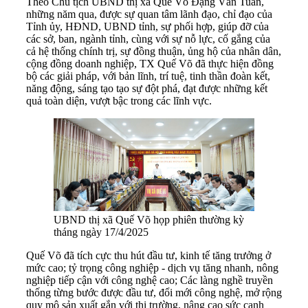
Theo Chủ tịch UBND thị xã Quế Võ Đặng Văn Tuấn,
những năm qua, được sự quan tâm lãnh đạo, chỉ đạo của
Tỉnh ủy, HĐND, UBND tỉnh, sự phối hợp, giúp đỡ của
các sở, ban, ngành tỉnh, cùng với sự nỗ lực, cố gắng của
cả hệ thống chính trị, sự đồng thuận, ủng hộ của nhân dân,
cộng đồng doanh nghiệp, TX Quế Võ đã thực hiện đồng
bộ các giải pháp, với bản lĩnh, trí tuệ, tinh thần đoàn kết,
năng động, sáng tạo tạo sự đột phá, đạt được những kết
quả toàn diện, vượt bậc trong các lĩnh vực.
UBND thị xã Quế Võ họp phiên thường kỳ
tháng ngày 17/4/2025
Quế Võ đã tích cực thu hút đầu tư, kinh tế tăng trưởng ở
mức cao; tỷ trọng công nghiệp - dịch vụ tăng nhanh, nông
nghiệp tiếp cận với công nghệ cao; Các làng nghề truyền
thống từng bước được đầu tư, đổi mới công nghệ, mở rộng
quy mô sản xuất gắn với thị trường, nâng cao sức cạnh