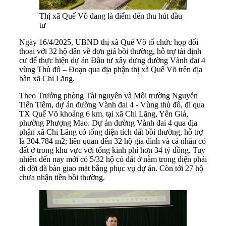
Thị xã Quế Võ đang là điểm đến thu hút đầu
tư
Ngày 16/4/2025, UBND thị xã Quế Võ tổ chức họp đối
thoại với 32 hộ dân về đơn giá bồi thường, hỗ trợ tái định
cư để thực hiện dự án Đầu tư xây dựng đường Vành đai 4
vùng Thủ đô – Đoạn qua địa phận thị xã Quế Võ trên địa
bàn xã Chi Lăng.
Theo Trưởng phòng Tài nguyên và Môi trường Nguyễn
Tiến Tiêm, dự án đường Vành đai 4 - Vùng thủ đô, đi qua
TX Quế Võ khoảng 6 km, tại xã Chi Lăng, Yên Giả,
phường Phượng Mao. Dự án đường Vành đai 4 qua địa
phận xã Chi Lăng có tổng diện tích đất bồi thường, hỗ trợ
là 304.784 m2; liên quan đến 32 hộ gia đình và cá nhân có
đất ở trong khu vực với tổng kinh phí hơn 34 tỷ đồng. Tuy
nhiên đến nay mới có 5/32 hộ có đất ở nằm trong diện phải
di dời đã bàn giao mặt bằng phục vụ dự án. Còn tới 27 hộ
chưa nhận tiền bồi thường.