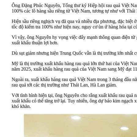
Ông Đặng Phúc Nguyên, Tổng thư ký Hiệp hội rau quả Việt Nam, 
100% các lô hàng sầu riêng từ Việt Nam, tương tự như với Thái 
Hiện sầu riêng nghịch vụ đã qua và nhiều địa phương, đặc biệt ở
tốc độ kiểm tra 100% như hiện nay, nguy cơ ùn ứ hàng hóa tại c
Vì vậy, ông Nguyên hy vọng việc đẩy mạnh thông quan điện tử gi
xuất khẩu thuận lợi hơn.
Dù sụt giảm nhưng hiện Trung Quốc vẫn là thị trường lớn nhất củ
Mỹ là thị trường xuất khẩu hàng rau quả lớn thứ hai của Việt N
năm 2025, xuất khẩu hàng rau quả của Việt Nam sang Mỹ đạt 11
Ngoài ra, xuất khẩu hàng rau quả Việt Nam trong 3 tháng đầu n
rau quả tới các thị trường như Thái Lan, Hà Lan giảm.
Với tình hình hiện tại, ông Nguyên cho rằng xuất khẩu rau quả
xuất khẩu có thể tăng trở lại. Tuy nhiên, ông dự báo kim ngạch 
khó khăn.