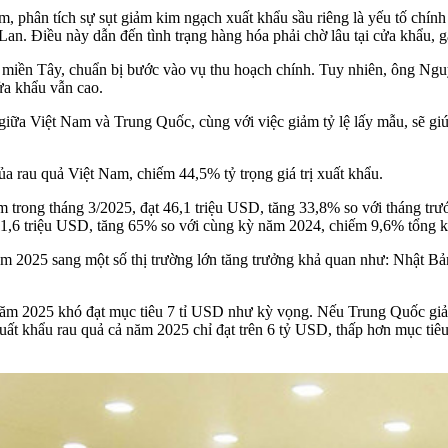
phân tích sự sụt giảm kim ngạch xuất khẩu sầu riêng là yếu tố chính
Lan. Điều này dẫn đến tình trạng hàng hóa phải chờ lâu tại cửa khẩu, 
 miền Tây, chuẩn bị bước vào vụ thu hoạch chính. Tuy nhiên, ông Nguyên
ửa khẩu vẫn cao.
ữa Việt Nam và Trung Quốc, cùng với việc giảm tỷ lệ lấy mẫu, sẽ giúp
a rau quả Việt Nam, chiếm 44,5% tỷ trọng giá trị xuất khẩu.
am trong tháng 3/2025, đạt 46,1 triệu USD, tăng 33,8% so với tháng tr
1,6 triệu USD, tăng 65% so với cùng kỳ năm 2024, chiếm 9,6% tổng k
ăm 2025 sang một số thị trường lớn tăng trưởng khả quan như: Nhật B
 năm 2025 khó đạt mục tiêu 7 tỉ USD như kỳ vọng. Nếu Trung Quốc giảm
xuất khẩu rau quả cả năm 2025 chỉ đạt trên 6 tỷ USD, thấp hơn mục tiê