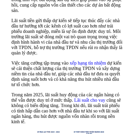
hồi, cung cấp nguồn vốn cần thiết cho các dự án bất động
sản.
Lãi suất tiền gửi thấp dự kiến sẽ tiếp tục thúc đẩy các nhà
đầu tư hướng tới các kênh có lợi suất cao hơn như trái
phiếu doanh nghiệp, miễn là sự ổn định được duy trì. Môi
trường lãi suất sẽ đóng một vai trò quan trọng trong việc
định hình hành vi của nhà đầu tư và nhu cầu thị trường đối
với TPDN, hỗ trợ thị trường TPDN nếu rủi ro nhận thấy là
quản lý được.
Việc tăng cường tập trung vào
xếp hạng tín nhiệm
dự kiến
sẽ cải thiện chất lượng của thị trường TPDN và xây dựng
niềm tin của nhà đầu tư, giúp các nhà đầu tư đưa ra quyết
định sáng suốt hơn và có khả năng thu hút nhiều nhà đầu
tư tổ chức hơn.
Trong năm 2025, lãi suất huy động của các ngân hàng có
thể vẫn được duy trì ở mức thấp.
Lãi suất cho vay
cũng sẽ
không có biến động tăng. Trong khi đó, lãi suất trái phiếu
có tính hấp dẫn cao hơn với nhà đầu tư khi so với lãi suất
ngân hàng, thu hút được nguồn vốn nhàn rỗi trong nền
kinh tế.