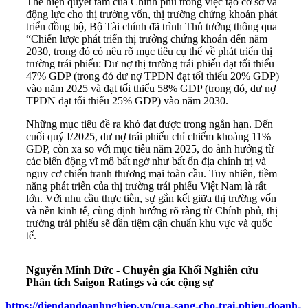
Thể hiện quyết tâm của Chính phủ trong việc tạo cơ sở và
động lực cho thị trường vốn, thị trường chứng khoán phát
triển đồng bộ, Bộ Tài chính đã trình Thủ tướng thông qua
“Chiến lược phát triển thị trưởng chứng khoán đến năm
2030, trong đó có nêu rõ mục tiêu cụ thể về phát triển thị
trường trái phiếu: Dư nợ thị trường trái phiếu đạt tối thiểu
47% GDP (trong đó dư nợ TPDN đạt tối thiểu 20% GDP)
vào năm 2025 và đạt tối thiểu 58% GDP (trong đó, dư nợ
TPDN đạt tối thiểu 25% GDP) vào năm 2030.
Những mục tiêu đề ra khó đạt được trong ngắn hạn. Đến
cuối quý I/2025, dư nợ trái phiếu chỉ chiếm khoảng 11%
GDP, còn xa so với mục tiêu năm 2025, do ảnh hưởng từ
các biến động vĩ mô bất ngờ như bất ổn địa chính trị và
nguy cơ chiến tranh thương mại toàn cầu. Tuy nhiên, tiềm
năng phát triển của thị trường trái phiếu Việt Nam là rất
lớn. Với nhu cầu thực tiễn, sự gắn kết giữa thị trường vốn
và nền kinh tế, cùng định hướng rõ ràng từ Chính phủ, thị
trường trái phiếu sẽ dần tiệm cận chuẩn khu vực và quốc
tế.
Nguyễn Minh Đức - Chuyên gia Khối Nghiên cứu
Phân tích Saigon Ratings và các cộng sự
https://diendandoanhnghiep.vn/cua-sang-cho-trai-phieu-doanh-