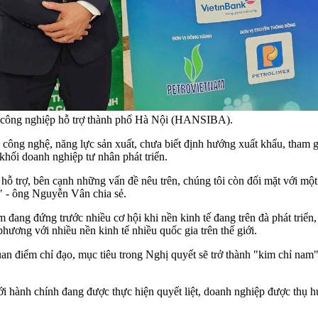
 công nghiệp hỗ trợ thành phố Hà Nội (HANSIBA).
 công nghệ, năng lực sản xuất, chưa biết định hướng xuất khẩu, tham 
 khối doanh nghiệp tư nhân phát triển.
 hỗ trợ, bên cạnh những vấn đề nêu trên, chúng tôi còn đối mặt với mộ
ư." - ông Nguyễn Vân chia sẻ.
ang đứng trước nhiều cơ hội khi nền kinh tế đang trên đà phát triển, t
ơng với nhiều nền kinh tế nhiều quốc gia trên thế giới.
điểm chỉ đạo, mục tiêu trong Nghị quyết sẽ trở thành "kim chỉ nam" 
ới hành chính đang được thực hiện quyết liệt, doanh nghiệp được thụ h