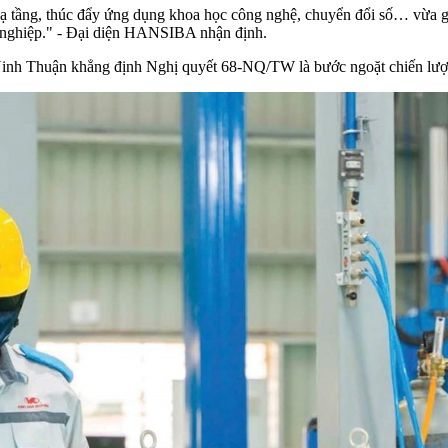
 hạ tầng, thúc đẩy ứng dụng khoa học công nghệ, chuyển đổi số… vừa 
h nghiệp." - Đại diện HANSIBA nhận định.
nh Thuận khẳng định Nghị quyết 68-NQ/TW là bước ngoặt chiến lược 