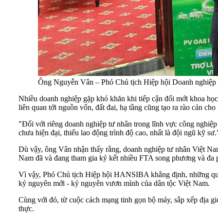
Ông Nguyễn Vân – Phó Chủ tịch Hiệp hội Doanh nghiệp
Nhiều doanh nghiệp gặp khó khăn khi tiếp cận đổi mới khoa học
liên quan tới nguồn vốn, đất đai, hạ tầng cũng tạo ra rào cản cho
"Đối với riêng doanh nghiệp tư nhân trong lĩnh vực công nghiệp
chưa hiện đại, thiếu lao động trình độ cao, nhất là đội ngũ kỹ s
Dù vậy, ông Vân nhận thấy rằng, doanh nghiệp tư nhân Việt Nam đ
Nam đã và đang tham gia ký kết nhiều FTA song phương và đa phư
Vì vậy, Phó Chủ tịch Hiệp hội HANSIBA khẳng định, những quan 
kỷ nguyên mới - kỷ nguyên vươn mình của dân tộc Việt Nam.
Cùng với đó, từ cuộc cách mạng tinh gọn bộ máy, sắp xếp địa gi
thực.