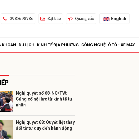
English
0985698786
Đặt báo
Quảng cáo
G KHOÁN
DU LỊCH
KINH TẾ ĐỊA PHƯƠNG
CÔNG NGHỆ
Ô TÔ - XE MÁY
IẾP
Nghị quyết số 68-NQ/TW:
Củng cố nội lực từ kinh tế tư
ửi
nhân
Nghị quyết 68: Quyết liệt thay
đổi từ tư duy đến hành động