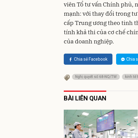
viên Tổ tư vấn Chính phủ, 
mạnh: với thay đổi trong tư
cấp Trung ương theo tinh t
tính khả thi của cơ chế ch
của doanh nghiệp.
Chia sẻ Facebook
Chia s
Nghị quyết số 68-NQ/TW
kinh tế
BÀI LIÊN QUAN