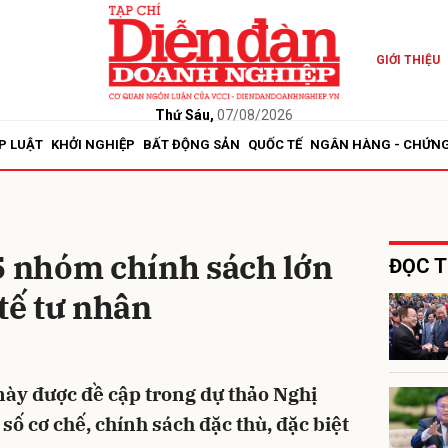
GIỚI THIỆU
bình luận
Thứ Sáu,
07/08/2026
P LUẬT
KHỞI NGHIỆP
BẤT ĐỘNG SẢN
QUỐC TẾ
NGÂN HÀNG - CHỨN
5 nhóm chính sách lớn
ĐỌC T
 tế tư nhân
Hủy
G
ày được đề cập trong dự thảo Nghị
số cơ chế, chính sách đặc thù, đặc biệt