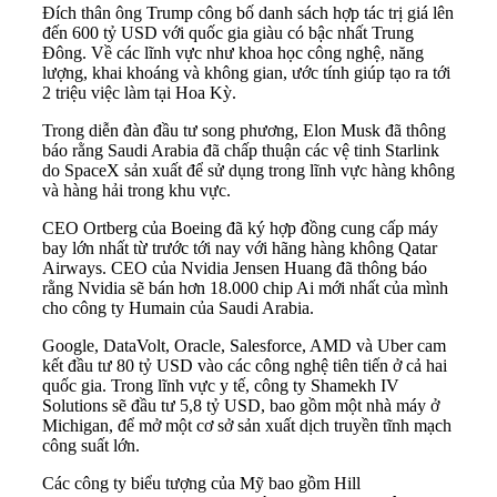
Đích thân ông Trump công bố danh sách hợp tác trị giá lên
đến 600 tỷ USD với quốc gia giàu có bậc nhất Trung
Đông. Về các lĩnh vực như khoa học công nghệ, năng
lượng, khai khoáng và không gian, ước tính giúp tạo ra tới
2 triệu việc làm tại Hoa Kỳ.
Trong diễn đàn đầu tư song phương, Elon Musk đã thông
báo rằng Saudi Arabia đã chấp thuận các vệ tinh Starlink
do SpaceX sản xuất để sử dụng trong lĩnh vực hàng không
và hàng hải trong khu vực.
CEO Ortberg của Boeing đã ký hợp đồng cung cấp máy
bay lớn nhất từ trước tới nay với hãng hàng không Qatar
Airways. CEO của Nvidia Jensen Huang đã thông báo
rằng Nvidia sẽ bán hơn 18.000 chip Ai mới nhất của mình
cho công ty Humain của Saudi Arabia.
Google, DataVolt, Oracle, Salesforce, AMD và Uber cam
kết đầu tư 80 tỷ USD vào các công nghệ tiên tiến ở cả hai
quốc gia. Trong lĩnh vực y tế, công ty Shamekh IV
Solutions sẽ đầu tư 5,8 tỷ USD, bao gồm một nhà máy ở
Michigan, để mở một cơ sở sản xuất dịch truyền tĩnh mạch
công suất lớn.
Các công ty biểu tượng của Mỹ bao gồm Hill