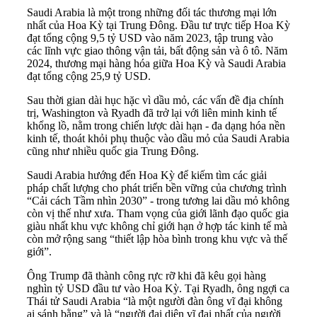
Saudi Arabia là một trong những đối tác thương mại lớn
nhất của Hoa Kỳ tại Trung Đông. Đầu tư trực tiếp Hoa Kỳ
đạt tổng cộng 9,5 tỷ USD vào năm 2023, tập trung vào
các lĩnh vực giao thông vận tải, bất động sản và ô tô. Năm
2024, thương mại hàng hóa giữa Hoa Kỳ và Saudi Arabia
đạt tổng cộng 25,9 tỷ USD.
Sau thời gian dài hục hặc vì dầu mỏ, các vấn đề địa chính
trị, Washington và Ryadh đã trở lại với liên minh kinh tế
khổng lồ, nằm trong chiến lược dài hạn - đa dạng hóa nền
kinh tế, thoát khỏi phụ thuộc vào dầu mỏ của Saudi Arabia
cũng như nhiều quốc gia Trung Đông.
Saudi Arabia hướng đến Hoa Kỳ để kiếm tìm các giải
pháp chất lượng cho phát triển bền vững của chương trình
“Cải cách Tầm nhìn 2030” - trong tương lai dầu mỏ không
còn vị thế như xưa. Tham vọng của giới lãnh đạo quốc gia
giàu nhất khu vực không chỉ giới hạn ở hợp tác kinh tế mà
còn mở rộng sang “thiết lập hòa bình trong khu vực và thế
giới”.
Ông Trump đã thành công rực rỡ khi đã kêu gọi hàng
nghìn tỷ USD đầu tư vào Hoa Kỳ. Tại Ryadh, ông ngợi ca
Thái tử Saudi Arabia “là một người đàn ông vĩ đại không
ai sánh bằng” và là “người đại diện vĩ đại nhất của người