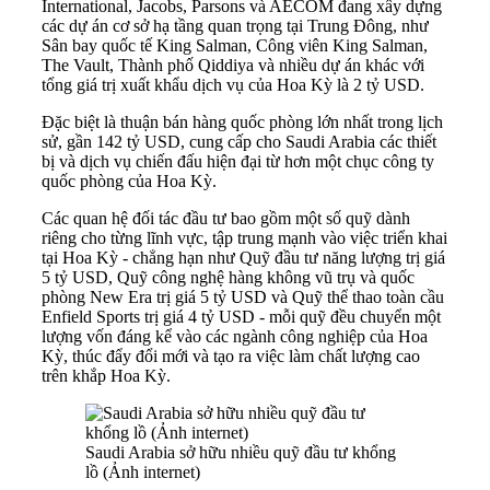
International, Jacobs, Parsons và AECOM đang xây dựng
các dự án cơ sở hạ tầng quan trọng tại Trung Đông, như
Sân bay quốc tế King Salman, Công viên King Salman,
The Vault, Thành phố Qiddiya và nhiều dự án khác với
tổng giá trị xuất khẩu dịch vụ của Hoa Kỳ là 2 tỷ USD.
Đặc biệt là thuận bán hàng quốc phòng lớn nhất trong lịch
sử, gần 142 tỷ USD, cung cấp cho Saudi Arabia các thiết
bị và dịch vụ chiến đấu hiện đại từ hơn một chục công ty
quốc phòng của Hoa Kỳ.
Các quan hệ đối tác đầu tư bao gồm một số quỹ dành
riêng cho từng lĩnh vực, tập trung mạnh vào việc triển khai
tại Hoa Kỳ - chẳng hạn như Quỹ đầu tư năng lượng trị giá
5 tỷ USD, Quỹ công nghệ hàng không vũ trụ và quốc
phòng New Era trị giá 5 tỷ USD và Quỹ thể thao toàn cầu
Enfield Sports trị giá 4 tỷ USD - mỗi quỹ đều chuyển một
lượng vốn đáng kể vào các ngành công nghiệp của Hoa
Kỳ, thúc đẩy đổi mới và tạo ra việc làm chất lượng cao
trên khắp Hoa Kỳ.
Saudi Arabia sở hữu nhiều quỹ đầu tư khổng
lồ (Ảnh internet)