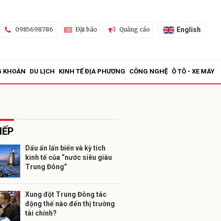
English
0985698786
Đặt báo
Quảng cáo
G KHOÁN
DU LỊCH
KINH TẾ ĐỊA PHƯƠNG
CÔNG NGHỆ
Ô TÔ - XE MÁY
IẾP
Dấu ấn lấn biển và kỳ tích
kinh tế của “nước siêu giàu
ửi
Trung Đông”
Xung đột Trung Đông tác
động thế nào đến thị trường
tài chính?