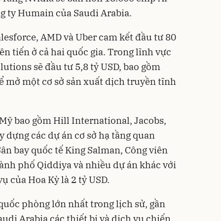
g ty Humain của Saudi Arabia.
alesforce, AMD và Uber cam kết đầu tư 80
ên tiến ở cả hai quốc gia. Trong lĩnh vực
lutions sẽ đầu tư 5,8 tỷ USD, bao gồm
 mở một cơ sở sản xuất dịch truyền tĩnh
Mỹ bao gồm Hill International, Jacobs,
 dựng các dự án cơ sở hạ tầng quan
Sân bay quốc tế King Salman, Công viên
ành phố Qiddiya và nhiều dự án khác với
vụ của Hoa Kỳ là 2 tỷ USD.
quốc phòng lớn nhất trong lịch sử, gần
udi Arabia các thiết bị và dịch vụ chiến