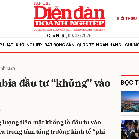
GIỚI THIỆU
bình luận
Chủ Nhật,
09/08/2026
P LUẬT
KHỞI NGHIỆP
BẤT ĐỘNG SẢN
QUỐC TẾ
NGÂN HÀNG - CHỨN
ình luận
abia đầu tư “khủng” vào
ĐỌC T
Hủy
G
9
g lượng tiền mặt khổng lồ đầu tư vào
ra trung tâm tăng trưởng kinh tế “phi