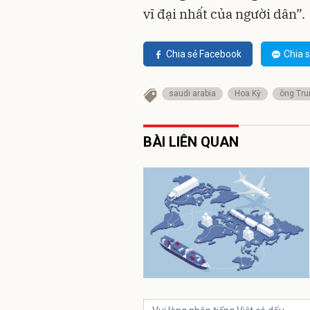
vĩ đại nhất của người dân”.
Chia sẻ Facebook
Chia s
saudi arabia
Hoa Kỳ
ông Tr
BÀI LIÊN QUAN