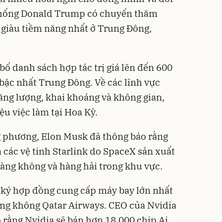
g thống Donald Trump có chuyến thăm
 giàu tiềm năng nhất ở Trung Đông,
ố danh sách hợp tác trị giá lên đến 600
 bậc nhất Trung Đông. Về các lĩnh vực
ng lượng, khai khoáng và không gian,
iệu việc làm tại Hoa Kỳ.
g phương, Elon Musk đã thông báo rằng
 các vệ tinh Starlink do SpaceX sản xuất
hàng không và hàng hải trong khu vực.
 ký hợp đồng cung cấp máy bay lớn nhất
hàng không Qatar Airways. CEO của Nvidia
rằng Nvidia sẽ bán hơn 18.000 chip Ai