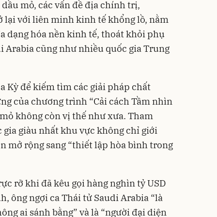
 dầu mỏ, các vấn đề địa chính trị,
lại với liên minh kinh tế khổng lồ, nằm
đa dạng hóa nền kinh tế, thoát khỏi phụ
i Arabia cũng như nhiều quốc gia Trung
 Kỳ để kiếm tìm các giải pháp chất
ững của chương trình “Cải cách Tầm nhìn
u mỏ không còn vị thế như xưa. Tham
 gia giàu nhất khu vực không chỉ giới
n mở rộng sang “thiết lập hòa bình trong
c rỡ khi đã kêu gọi hàng nghìn tỷ USD
h, ông ngợi ca Thái tử Saudi Arabia “là
ông ai sánh bằng” và là “người đại diện