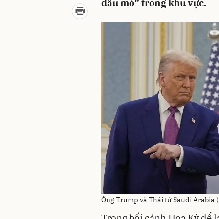
dầu mỏ” trong khu vực.
Ông Trump và Thái tử Saudi Arabia
Trong bối cảnh Hoa Kỳ để l