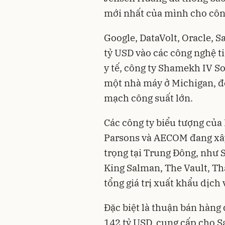
mới nhất của mình cho côn
Google, DataVolt, Oracle, S
tỷ USD vào các công nghệ ti
y tế, công ty Shamekh IV So
một nhà máy ở Michigan, để
mạch công suất lớn.
Các công ty biểu tượng của 
Parsons và AECOM đang xây
trọng tại Trung Đông, như 
King Salman, The Vault, Th
tổng giá trị xuất khẩu dịch 
Đặc biệt là thuận bán hàng 
142 tỷ USD, cung cấp cho Sa