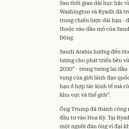
Sau thời gian dài hục hặc vì
Washington và Ryadh đã trở 
trong chiến lược dài hạn - 
thuộc vào dầu mỏ của Saud
Đông.
Saudi Arabia hướng đến Hoa
lượng cho phát triển bền v
2030” - trong tương lai dầ
vọng của giới lãnh đạo quốc
hạn ở hợp tác kinh tế mà cò
khu vực và thế giới”.
Ông Trump đã thành công rự
đầu tư vào Hoa Kỳ. Tại Ryad
một người đàn ông vĩ đại kh