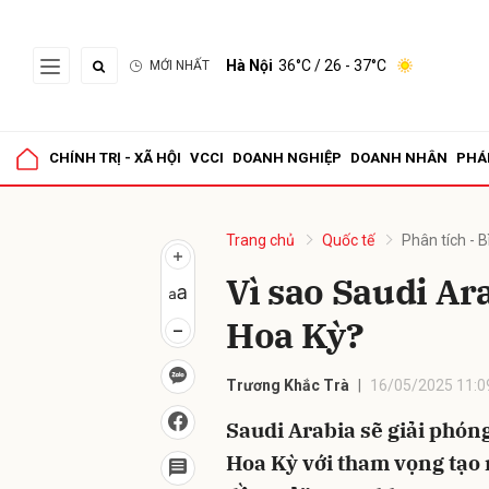
Hà Nội
36°C
/ 26 - 37°C
MỚI NHẤT
Gửi 
CHÍNH TRỊ - XÃ HỘI
VCCI
DOANH NGHIỆP
DOANH NHÂN
PHÁ
Trang chủ
Quốc tế
Phân tích - B
Vì sao Saudi Ar
Hoa Kỳ?
Trương Khắc Trà
16/05/2025 11:0
Saudi Arabia sẽ giải phón
Hoa Kỳ với tham vọng tạo 