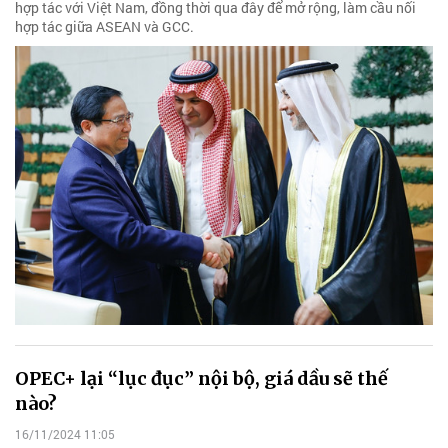
hợp tác với Việt Nam, đồng thời qua đây để mở rộng, làm cầu nối
hợp tác giữa ASEAN và GCC.
OPEC+ lại “lục đục” nội bộ, giá dầu sẽ thế
nào?
16/11/2024 11:05