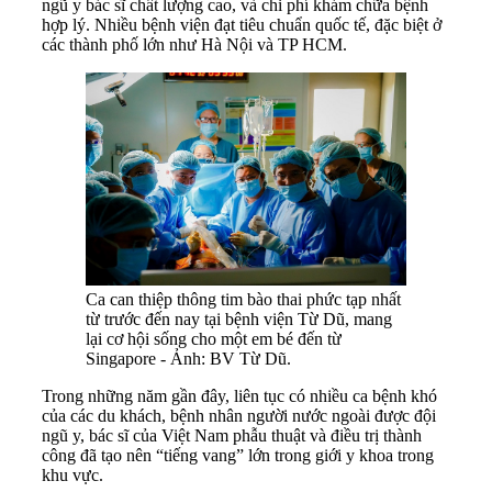
ngũ y bác sĩ chất lượng cao, và chi phí khám chữa bệnh
hợp lý. Nhiều bệnh viện đạt tiêu chuẩn quốc tế, đặc biệt ở
các thành phố lớn như Hà Nội và TP HCM.
Ca can thiệp thông tim bào thai phức tạp nhất
từ trước đến nay tại bệnh viện Từ Dũ, mang
lại cơ hội sống cho một em bé đến từ
Singapore - Ảnh: BV Từ Dũ.
Trong những năm gần đây, liên tục có nhiều ca bệnh khó
của các du khách, bệnh nhân người nước ngoài được đội
ngũ y, bác sĩ của Việt Nam phẫu thuật và điều trị thành
công đã tạo nên “tiếng vang” lớn trong giới y khoa trong
khu vực.