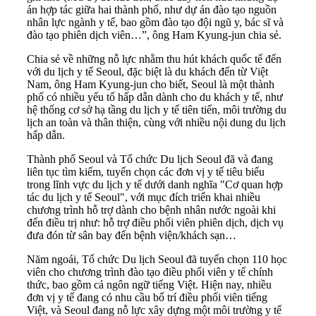
án hợp tác giữa hai thành phố, như dự án đào tạo nguồn
nhân lực ngành y tế, bao gồm đào tạo đội ngũ y, bác sĩ và
đào tạo phiên dịch viên…”, ông Ham Kyung-jun chia sẻ.
Chia sẻ về những nỗ lực nhằm thu hút khách quốc tế đến
với du lịch y tế Seoul, đặc biệt là du khách đến từ Việt
Nam, ông Ham Kyung-jun cho biết, Seoul là một thành
phố có nhiều yếu tố hấp dẫn dành cho du khách y tế, như
hệ thống cơ sở hạ tầng du lịch y tế tiên tiến, môi trường du
lịch an toàn và thân thiện, cùng với nhiều nội dung du lịch
hấp dẫn.
Thành phố Seoul và Tổ chức Du lịch Seoul đã và đang
liên tục tìm kiếm, tuyển chọn các đơn vị y tế tiêu biểu
trong lĩnh vực du lịch y tế dưới danh nghĩa "Cơ quan hợp
tác du lịch y tế Seoul", với mục đích triển khai nhiều
chương trình hỗ trợ dành cho bệnh nhân nước ngoài khi
đến điều trị như: hỗ trợ điều phối viên phiên dịch, dịch vụ
đưa đón từ sân bay đến bệnh viện/khách sạn…
Năm ngoái, Tổ chức Du lịch Seoul đã tuyển chọn 110 học
viên cho chương trình đào tạo điều phối viên y tế chính
thức, bao gồm cả ngôn ngữ tiếng Việt. Hiện nay, nhiều
đơn vị y tế đang có nhu cầu bố trí điều phối viên tiếng
Việt, và Seoul đang nỗ lực xây dựng một môi trường y tế