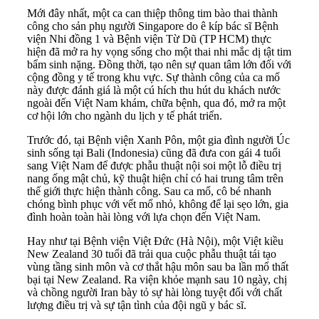
Mới đây nhất, một ca can thiệp thông tim bào thai thành
công cho sản phụ người Singapore do ê kíp bác sĩ Bệnh
viện Nhi đồng 1 và Bệnh viện Từ Dũ (TP HCM) thực
hiện đã mở ra hy vọng sống cho một thai nhi mắc dị tật tim
bẩm sinh nặng. Đồng thời, tạo nên sự quan tâm lớn đối với
cộng đồng y tế trong khu vực. Sự thành công của ca mổ
này được đánh giá là một cú hích thu hút du khách nước
ngoài đến Việt Nam khám, chữa bệnh, qua đó, mở ra một
cơ hội lớn cho ngành du lịch y tế phát triển.
Trước đó, tại Bệnh viện Xanh Pôn, một gia đình người Úc
sinh sống tại Bali (Indonesia) cũng đã đưa con gái 4 tuổi
sang Việt Nam để được phẫu thuật nội soi một lỗ điều trị
nang ống mật chủ, kỹ thuật hiện chỉ có hai trung tâm trên
thế giới thực hiện thành công. Sau ca mổ, cô bé nhanh
chóng bình phục với vết mổ nhỏ, không để lại sẹo lớn, gia
đình hoàn toàn hài lòng với lựa chọn đến Việt Nam.
Hay như tại Bệnh viện Việt Đức (Hà Nội), một Việt kiều
New Zealand 30 tuổi đã trải qua cuộc phẫu thuật tái tạo
vùng tầng sinh môn và cơ thắt hậu môn sau ba lần mổ thất
bại tại New Zealand. Ra viện khỏe mạnh sau 10 ngày, chị
và chồng người Iran bày tỏ sự hài lòng tuyệt đối với chất
lượng điều trị và sự tận tình của đội ngũ y bác sĩ.