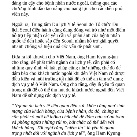
đáng tin cậy cho bệnh nhân nước ngoài, thông qua các
chương trình đào tạo nâng cao năng lực cho các điều phối
viên này.
Ngoài ra, Trung tâm Du lịch Y tế Seoul do Tổ chức Du
lịch Seoul điều hành cũng đang đóng vai trò như một điểm
hỗ trợ tiếp nhận các yêu cầu và phản ánh của bệnh nhân
quốc tế đến hoặc sắp đến Seoul, nhằm hỗ trợ giải quyết
nhanh chóng và hiệu quả các vấn đề phát sinh.
Đưa ra lời khuyên cho Việt Nam, ông Ham Kyung-jun
cho rằng, để phát triển ngành du lịch y tế, cần phải có
những quy định về luật pháp cũng như những chế độ để
đảm bảo cho khách nước ngoài khi đến Việt Nam có được
điều kiện và môi trường tốt nhất để có thể an tâm sử dụng
dịch vụ y tế ở Việt Nam. Ông cho rằng, đây là yếu tố quan
trọng nhất để có thể thu hút du khách nước ngoài đến Việt
Nam để sử dụng các dịch vụ y tế.
“Ngành du lịch y tế liên quan đến sức khỏe cũng như sinh
mạng của khách hàng, của bệnh nhân, do đó, chúng ta
cần phải có một hệ thống chặt chẽ để đảm bảo sự an toàn
và phòng ngừa những rủi ro, bất chắc có thể đến với
khách hàng. Tôi nghĩ rằng “niềm tin” là yếu tố quan
trọng nhất đối với ngành du lịch y tế”,
ông Ham Kyung-