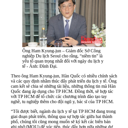
Ông Ham Kyung-jun – Giám đốc Sở Công
nghiệp Du lịch Seoul cho rằng, “niềm tin” là
yếu tố quan trọng nhất đối với ngày du lịch y
tế - Ảnh: Đình Đại.
Theo ông Ham Kyung-jun, Hàn Quốc có nhiều chính sách
và các quy định nhằm thúc đẩy phát triển du lịch y tế. Ông
cam kết sẽ chia sẻ những tài liệu, những thông tin mà Hàn
Quốc đang áp dụng cho TP HCM. Đồng thời, sẽ hợp tác
với TP HCM để tổ chức các chương trình đào tạo tay
nghề, tu nghiệp thêm cho đội ngũ y, bác sĩ của TP HCM.
“Tôi được biết, ngành du lịch y tế tại TP HCM đang trong
giai đoạn phát triển, thông qua sự hợp tác giữa hai thành
phố, chúng tôi cũng mong muốn sẽ ký kết các biên bản
ghi nhớ (MOU) để xúc tiến, thúc đẩy hơn nữa những dự