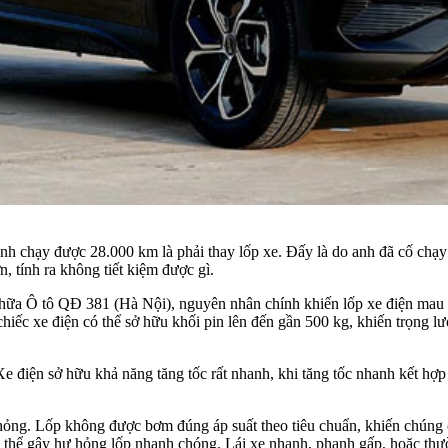
h chạy được 28.000 km là phải thay lốp xe. Đấy là do anh đã cố chạy 
, tính ra không tiết kiệm được gì.
 Ô tô QĐ 381 (Hà Nội), nguyên nhân chính khiến lốp xe điện mau h
chiếc xe điện có thể sở hữu khối pin lên đến gần 500 kg, khiến trọng lượ
e điện sở hữu khả năng tăng tốc rất nhanh, khi tăng tốc nhanh kết hợp 
 hỏng. Lốp không được bơm đúng áp suất theo tiêu chuẩn, khiến chún
có thể gây hư hỏng lốp nhanh chóng. Lái xe nhanh, phanh gấp, hoặc th