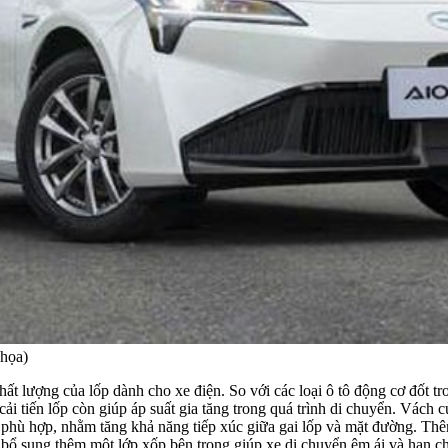
 họa)
hất lượng của lốp dành cho xe điện. So với các loại ô tô động cơ đốt tro
 cải tiến lốp còn giúp áp suất gia tăng trong quá trình di chuyển. Vác
g phù hợp, nhằm tăng khả năng tiếp xúc giữa gai lốp và mặt đường. Thê
c bổ sung thêm một lớp xốp bên trong giúp xe di chuyển êm ái và hạn c