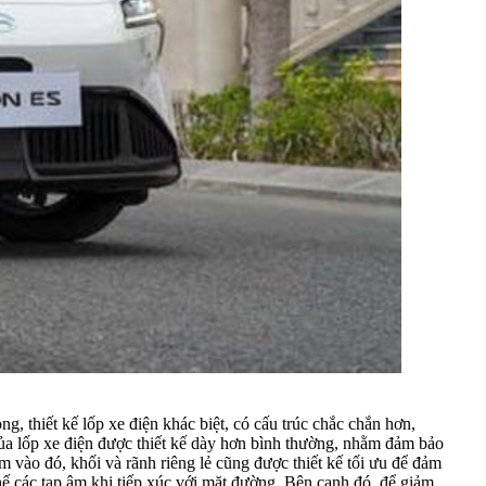
ng, thiết kế lốp xe điện khác biệt, có cấu trúc chắc chắn hơn,
h của lốp xe điện được thiết kế dày hơn bình thường, nhằm đảm bảo
m vào đó, khối và rãnh riêng lẻ cũng được thiết kế tối ưu để đảm
hế các tạp âm khi tiếp xúc với mặt đường. Bên cạnh đó, để giảm