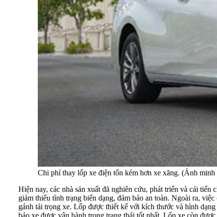
Chi phí thay lốp xe điện tốn kém hơn xe xăng. (Ảnh minh
Hiện nay, các nhà sản xuất đã nghiên cứu, phát triển và cải tiến c
giảm thiểu tình trạng biến dạng, đảm bảo an toàn. Ngoài ra, việc
gánh tải trọng xe. Lốp được thiết kế với kích thước và hình dạn
bảo xe được vận hành trong trạng thái tốt nhất. Lốp xe còn đượ