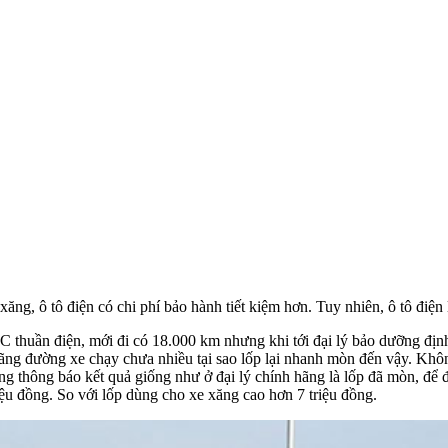
ăng, ô tô điện có chi phí bảo hành tiết kiệm hơn. Tuy nhiên, ô tô điện 
thuần điện, mới đi có 18.000 km nhưng khi tới đại lý bảo dưỡng định k
ãng đường xe chạy chưa nhiều tại sao lốp lại nhanh mòn đến vậy. Khôn
ũng thông báo kết quả giống như ở đại lý chính hãng là lốp đã mòn, để 
iệu đồng. So với lốp dùng cho xe xăng cao hơn 7 triệu đồng.