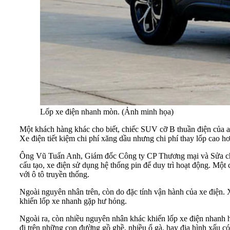
Lốp xe điện nhanh mòn. (Ảnh minh họa)
Một khách hàng khác cho biết, chiếc SUV cỡ B thuần điện của an
Xe điện tiết kiệm chi phí xăng dầu nhưng chi phí thay lốp cao hơn
Ông Vũ Tuấn Anh, Giám đốc Công ty CP Thương mại và Sửa chữa
cấu tạo, xe điện sử dụng hệ thống pin để duy trì hoạt động. Một 
với ô tô truyền thống.
Ngoài nguyên nhân trên, còn do đặc tính vận hành của xe điện. X
khiến lốp xe nhanh gặp hư hỏng.
Ngoài ra, còn nhiều nguyên nhân khác khiến lốp xe điện nhanh
đi trên những con đường gồ ghề, nhiều ổ gà, hay địa hình xấu 