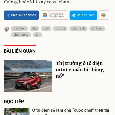
đường hoặc khi xảy ra va chạm…
Theo dõi trên
Chia sẻ Facebook
Chia sẻ Zalo
ô tô điện
lốp
ô tô
chi phí
bảo hành
an toàn
chất lượng
pin
BÀI LIÊN QUAN
Thị trường ô tô điện
mini chuẩn bị “bùng
nổ”
ĐỌC TIẾP
Ô tô điện sẽ làm chủ “cuộc chơi” trên thị