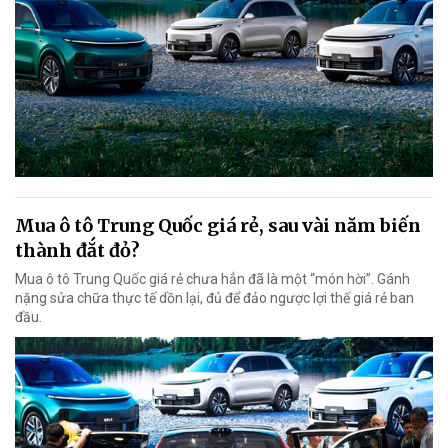
Mua ô tô Trung Quốc giá rẻ, sau vài năm biến
thành đắt đỏ?
Mua ô tô Trung Quốc giá rẻ chưa hẳn đã là một “món hời”. Gánh
nặng sửa chữa thực tế dồn lại, đủ để đảo ngược lợi thế giá rẻ ban
đầu.