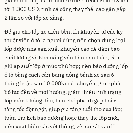
giá một bộ lốp dành cho xe điện Tesla Model 3 lên
tới 1.300 USD, tính cả công thay thế, cao gần gấp
2 lần so với lốp xe xăng.
Để giữ cho lốp xe điện bền, lời khuyên từ các kỹ
thuật viên ô tô là người dùng nên chọn đúng loại
lốp được nhà sản xuất khuyến cáo để đảm bảo
chất lượng và khả năng vận hành an toàn; cần
giữ áp suất lốp ở mức phù hợp; nên bảo dưỡng lốp
ô tô bằng cách cân bằng động bánh xe sau 6
tháng hoặc sau 10.000km di chuyển, giúp phân
bố lực đều về mọi hướng, giảm thiểu tình trạng
lốp mòn không đều; hạn chế phanh gấp hoặc
tăng tốc đột ngột, giup gia tăng tuổi thọ của lốp;
tuân thủ lịch bảo dưỡng hoặc thay thế lốp mới,
nếu xuất hiện các vết thủng, vết cọ xát vào lề