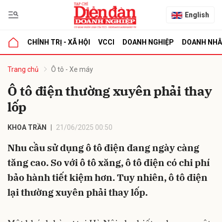
English
CHÍNH TRỊ - XÃ HỘI
VCCI
DOANH NGHIỆP
DOANH NH
bình luận
Trang chủ
Ô tô - Xe máy
Ô tô điện thường xuyên phải thay
lốp
KHOA TRẦN
21/06/2025 00:50
Nhu cầu sử dụng ô tô điện đang ngày càng
tăng cao. So với ô tô xăng, ô tô điện có chi phí
Hủy
G
bảo hành tiết kiệm hơn. Tuy nhiên, ô tô điện
lại thường xuyên phải thay lốp.