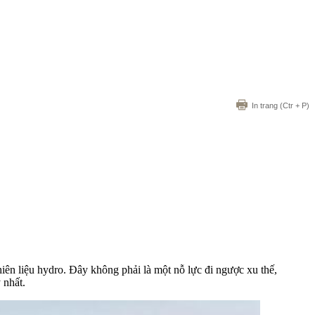
In trang
(Ctr + P)
hiên liệu hydro. Đây không phải là một nỗ lực đi ngược xu thế,
 nhất.