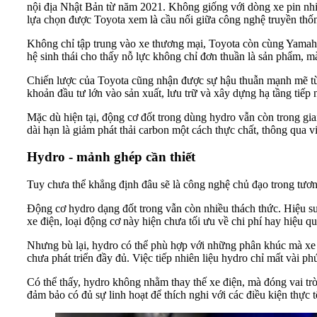
nội địa Nhật Bản từ năm 2021. Không giống với dòng xe pin nhiê
lựa chọn được Toyota xem là cầu nối giữa công nghệ truyền thốn
Không chỉ tập trung vào xe thương mại, Toyota còn cùng Yamaha
hệ sinh thái cho thấy nỗ lực không chỉ đơn thuần là sản phẩm, m
Chiến lược của Toyota cũng nhận được sự hậu thuẫn mạnh mẽ từ
khoản đầu tư lớn vào sản xuất, lưu trữ và xây dựng hạ tầng tiếp 
Mặc dù hiện tại, động cơ đốt trong dùng hydro vẫn còn trong g
dài hạn là giảm phát thải carbon một cách thực chất, thông qua v
Hydro - mảnh ghép cần thiết
Tuy chưa thể khẳng định đâu sẽ là công nghệ chủ đạo trong tươn
Động cơ hydro dạng đốt trong vẫn còn nhiều thách thức. Hiệu suấ
xe điện, loại động cơ này hiện chưa tối ưu về chi phí hay hiệu q
Nhưng bù lại, hydro có thể phù hợp với những phân khúc mà xe đi
chưa phát triển đầy đủ. Việc tiếp nhiên liệu hydro chỉ mất vài phú
Có thể thấy, hydro không nhằm thay thế xe điện, mà đóng vai trò 
đảm bảo có đủ sự linh hoạt để thích nghi với các điều kiện thực 