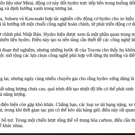
n liệu như Mirai, động cơ này đốt hydro trực tiếp bên trong buồng đốt
g và định hướng xanh trong tương lai.
, Subaru và Kawasaki hợp tác nghiên cứu động cơ hydro cho xe hiệu su
à là hướng tới một chuỗi công nghệ hoàn chỉnh, từ phát triển động cơ 
 chính phủ Nhật Bản. Hydro hiện được xem là một phần quan trọng tro
nhiên liệu hydro. Điều này tạo ra nền tảng cần thiết để các công nghệ l
iai đoạn thử nghiệm, nhưng những bước đi của Toyota cho thấy họ kh
iệc mở rộng các lựa chọn công nghệ phù hợp với từng thị trường và điều
g lai, nhưng ngày càng nhiều chuyên gia cho rằng hydro xứng đáng là 
t năng lượng chưa cao, quá trình đốt tạo nhiệt độ lớn có thể phát sinh
uả năng lượng.
ện hiện còn gặp khó khăn. Chẳng hạn, các loại xe tải hạng nặng, xe t
t, trong khi thời gian sạc pin có thể kéo dài hàng giờ, điều này rất qua
bổ trợ. Trong một chiến lược tổng thể về trung hòa carbon, điều cần t
tế khác nhau.