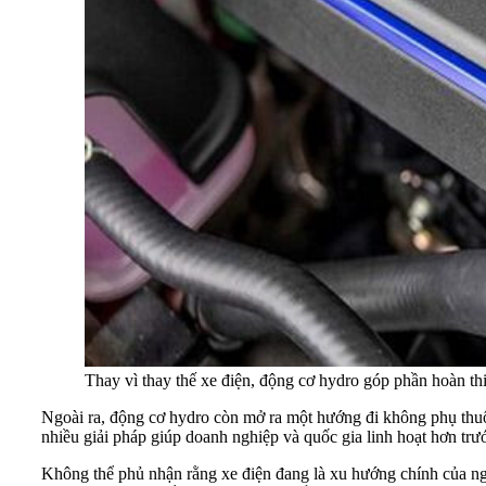
Thay vì thay thế xe điện, động cơ hydro góp phần hoàn th
Ngoài ra, động cơ hydro còn mở ra một hướng đi không phụ thuộc
nhiều giải pháp giúp doanh nghiệp và quốc gia linh hoạt hơn tr
Không thể phủ nhận rằng xe điện đang là xu hướng chính của ngà