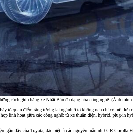
g những cách giúp hãng xe Nhật Bản đa dạng hóa công nghệ. (Ảnh minh
bày tỏ quan điểm rằng tương lai ngành ô tô không nên chỉ có một lựa 
 hợp linh hoạt giữa các công nghệ: từ xe thuần điện, hybrid, plug-in h
hiệm gần đây của Toyota, đặc biệt là các nguyên mẫu như GR Corolla H