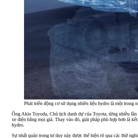
Phát triển động cơ sử dụng nhiên liệu hydro là một tron
Ông Akio Toyoda, Chủ tịch danh dự của Toyota, từng nhiều lần 
xe điện bằng mọi giá. Thay vào đó, giải pháp phù hợp hơn là kết
hydro.
Sự nhất quán trong tư duy này được thể hiện rõ qua các thử ng