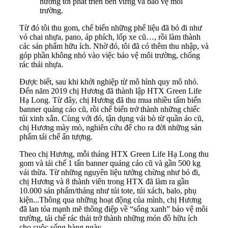
hướng tới phát triển bền vững và bảo vệ môi
trường.
Từ đó tôi thu gom, chế biến những phế liệu đã bỏ đi như
vỏ chai nhựa, pano, áp phích, lốp xe cũ…, rồi làm thành
các sản phẩm hữu ích. Nhờ đó, tôi đã có thêm thu nhập, và
góp phần không nhỏ vào việc bảo vệ môi trường, chống
rác thải nhựa.
Được biết, sau khi khởi nghiệp từ mô hình quy mô nhỏ.
Đến năm 2019 chị Hương đã thành lập HTX Green Life
Hạ Long. Từ đây, chị Hương đã thu mua nhiều tấm biển
banner quảng cáo cũ, rồi chế biến trở thành những chiếc
túi xinh xắn. Cùng với đó, tận dụng vải bò từ quần áo cũ,
chị Hương mày mò, nghiên cứu để cho ra đời những sản
phẩm tái chế ấn tượng.
Theo chị Hương, mỗi tháng HTX Green Life Hạ Long thu
gom và tái chế 1 tấn banner quảng cáo cũ và gần 500 kg
vải thừa. Từ những nguyên liệu tưởng chừng như bỏ đi,
chị Hương và 8 thành viên trong HTX đã làm ra gần
10.000 sản phẩm/tháng như túi tote, túi xách, balo, phụ
kiện...Thông qua những hoạt động của mình, chị Hương
đã lan tỏa mạnh mẽ thông điệp về “sống xanh” bảo vệ môi
trường, tái chế rác thải trở thành những món đồ hữu ích
cho cuộc sống hàng ngày.