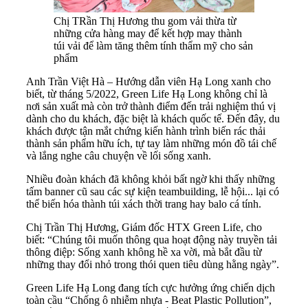
Chị TRần Thị Hương thu gom vải thừa từ
những cửa hàng may để kết hợp may thành
túi vải để làm tăng thêm tính thẩm mỹ cho sản
phẩm
Anh Trần Việt Hà – Hướng dẫn viên Hạ Long xanh cho
biết, từ tháng 5/2022, Green Life Hạ Long không chỉ là
nơi sản xuất mà còn trở thành điểm đến trải nghiệm thú vị
dành cho du khách, đặc biệt là khách quốc tế. Đến đây, du
khách được tận mắt chứng kiến hành trình biến rác thải
thành sản phẩm hữu ích, tự tay làm những món đồ tái chế
và lắng nghe câu chuyện về lối sống xanh.
Nhiều đoàn khách đã không khỏi bất ngờ khi thấy những
tấm banner cũ sau các sự kiện teambuilding, lễ hội... lại có
thể biến hóa thành túi xách thời trang hay balo cá tính.
Chị Trần Thị Hương, Giám đốc HTX Green Life, cho
biết: “Chúng tôi muốn thông qua hoạt động này truyền tải
thông điệp: Sống xanh không hề xa vời, mà bắt đầu từ
những thay đổi nhỏ trong thói quen tiêu dùng hằng ngày”.
Green Life Hạ Long đang tích cực hưởng ứng chiến dịch
toàn cầu “Chống ô nhiễm nhựa - Beat Plastic Pollution”,