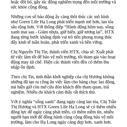
hoặc đốt bỏ, gây tác động nghiêm trọng đến môi trường và
sức khỏe cộng đồng.
Những con số báo động ấy càng thôi thúc các mô hình
như Green Life Hạ Long phát triển mạnh mẽ hơn, lan tỏa
sâu rộng hơn. Với thông điệp “Hành động hôm nay, sống
xanh mai sau - Giảm nhựa, giữ biển, giữ tương lai”, HTX
đang từng bước khẳng định vai trò tiên phong trong thúc
đẩy kinh tế tuần hoàn, phát triển xanh và bền vững.
Chị Nguyễn Thị Tin, thành viên HTX, chia sẻ: Xuất phát
từ việc làm tốt để bảo vệ môi trường, tôi tham gia vào hoạt
động may tái chế. Hiện các thành viên đều có thêm thu
nhập ổn định.
Theo chị Tin, tinh thần khởi nghiệp của chị Hương không
những đã tạo ra công ăn việc làm cho hàng chục lao động,
mà hiện giờ còn mở cửa đón khách đến tham quan, trải
nghiệm. Nhiều du khách cảm thấy rất thích thú.
Với ý nghĩa “sống xanh” đang ngày càng lan tỏa, Chị Trần
Thị Hương và HTX Green Life Hạ Long sẽ có thêm nhiều
động lực để ngày càng phát triển, có thêm niềm tin, nhiều
người bạn mới để đồng hành cùng cộng đồng bảo vệ môi
trường, làm cho Hạ Long ngày càng đẹp hơn, xanh hơn.