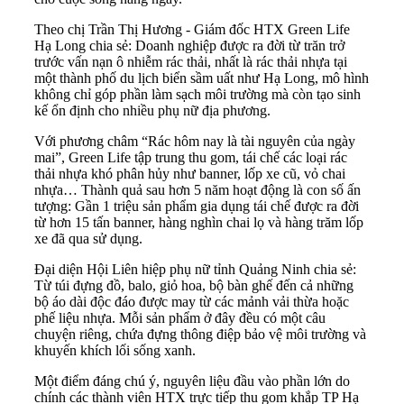
Theo chị Trần Thị Hương - Giám đốc HTX Green Life
Hạ Long chia sẻ: Doanh nghiệp được ra đời từ trăn trở
trước vấn nạn ô nhiễm rác thải, nhất là rác thải nhựa tại
một thành phố du lịch biển sầm uất như Hạ Long, mô hình
không chỉ góp phần làm sạch môi trường mà còn tạo sinh
kế ổn định cho nhiều phụ nữ địa phương.
Với phương châm “Rác hôm nay là tài nguyên của ngày
mai”, Green Life tập trung thu gom, tái chế các loại rác
thải nhựa khó phân hủy như banner, lốp xe cũ, vỏ chai
nhựa… Thành quả sau hơn 5 năm hoạt động là con số ấn
tượng: Gần 1 triệu sản phẩm gia dụng tái chế được ra đời
từ hơn 15 tấn banner, hàng nghìn chai lọ và hàng trăm lốp
xe đã qua sử dụng.
Đại diện Hội Liên hiệp phụ nữ tỉnh Quảng Ninh chia sẻ:
Từ túi đựng đồ, balo, giỏ hoa, bộ bàn ghế đến cả những
bộ áo dài độc đáo được may từ các mảnh vải thừa hoặc
phế liệu nhựa. Mỗi sản phẩm ở đây đều có một câu
chuyện riêng, chứa đựng thông điệp bảo vệ môi trường và
khuyến khích lối sống xanh.
Một điểm đáng chú ý, nguyên liệu đầu vào phần lớn do
chính các thành viên HTX trực tiếp thu gom khắp TP Hạ