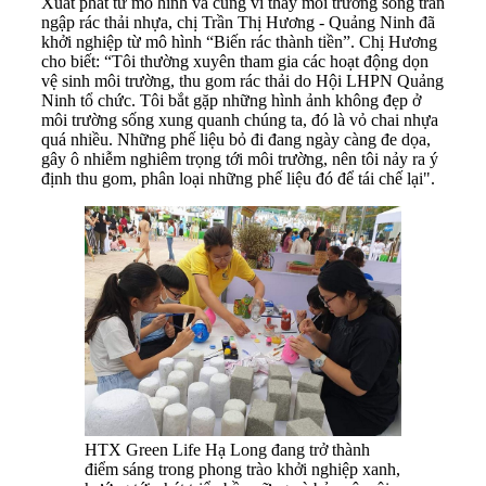
Xuất phát từ mô hình và cũng vì thấy môi trường sống tràn
ngập rác thải nhựa, chị Trần Thị Hương - Quảng Ninh đã
khởi nghiệp từ mô hình “Biến rác thành tiền”. Chị Hương
cho biết: “Tôi thường xuyên tham gia các hoạt động dọn
vệ sinh môi trường, thu gom rác thải do Hội LHPN Quảng
Ninh tổ chức. Tôi bắt gặp những hình ảnh không đẹp ở
môi trường sống xung quanh chúng ta, đó là vỏ chai nhựa
quá nhiều. Những phế liệu bỏ đi đang ngày càng đe dọa,
gây ô nhiễm nghiêm trọng tới môi trường, nên tôi nảy ra ý
định thu gom, phân loại những phế liệu đó để tái chế lại".
HTX Green Life Hạ Long đang trở thành
điểm sáng trong phong trào khởi nghiệp xanh,