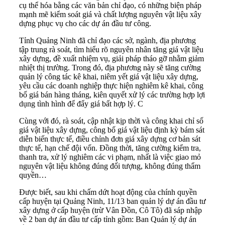
cụ thể hóa bằng các văn bản chỉ đạo, có những biện pháp
mạnh mẽ kiểm soát giá và chất lượng nguyên vật liệu xây
dựng phục vụ cho các dự án đầu tư công.
Tỉnh Quảng Ninh đã chỉ đạo các sở, ngành, địa phương
tập trung rà soát, tìm hiểu rõ nguyên nhân tăng giá vật liệu
xây dựng, đề xuất nhiệm vụ, giải pháp tháo gỡ nhằm giảm
nhiệt thị trường. Trong đó, địa phương này sẽ tăng cường
quản lý công tác kê khai, niêm yết giá vật liệu xây dựng,
yêu cầu các doanh nghiệp thực hiện nghiêm kê khai, công
bố giá bán hàng tháng, kiên quyết xử lý các trường hợp lợi
dụng tình hình để đẩy giá bất hợp lý. C
Cùng với đó, rà soát, cập nhật kịp thời và công khai chỉ số
giá vật liệu xây dựng, công bố giá vật liệu định kỳ bám sát
diễn biến thực tế, điều chỉnh đơn giá xây dựng cơ bản sát
thực tế, hạn chế đội vốn. Đồng thời, tăng cường kiểm tra,
thanh tra, xử lý nghiêm các vi phạm, nhất là việc giao mỏ
nguyên vật liệu không đúng đối tượng, không đúng thẩm
quyền…
Được biết, sau khi chấm dứt hoạt động của chính quyền
cấp huyện tại Quảng Ninh, 11/13 ban quản lý dự án đầu tư
xây dựng ở cấp huyện (trừ Vân Đồn, Cô Tô) đã sáp nhập
về 2 ban dự án đầu tư cấp tỉnh gồm: Ban Quản lý dự án