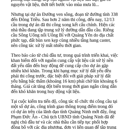
nguyên vật liệu, thời tiết bước vào mùa mưa lũ...
Nhưng tại dự án Đường ven sông, đoạn từ đường tỉnh 338
đến Đông Triều. Sau hơn 2 năm thi công, đến nay, 12/13
cầu trong dự án đã thi công xong kết cấu chính. Hiện các
nhà thầu đang tập trung xử lý đường dẫn đầu cầu. Riêng
cầu Sông Uông nối Uông Bí với Quảng Yên do địa chất
phức tạp, đất bùn xen kẹp cùng nhiều tầng hang caster,
nên công tác xử lý mất nhiều thời gian.
Theo báo cáo từ chủ đầu tư, trong quá trình triển khai, việc
khan hiếm đối với nguồn cung cấp vật liệu cát xử lý nền
đất yếu dẫn đến huy động để cung cấp cho dự án gặp
nhiều khó khăn. Trong khi hạng mục xử lý đất yếu đều
phải thi công trước, đặc biệt đối với giải pháp xử lý đất
yếu bằng bấc thấm (khoảng 16 km) phải chờ lún khoảng 6
tháng. Giá cát tăng đột biến trong thời gian ngắn cũng dẫn
đến khó khăn trong huy động vật liệu.
Tại cuộc kiểm tra tiến độ, công tác tổ chức thi công cầu tại
một số dự án, công trình giao thông trọng điểm trong đó
có dự án trên của lãnh đạo tỉnh Quảng Ninh mới đây, ông
Phạm Đức Ấn - Chủ tịch UBND tỉnh Quảng Ninh đã đề
nghị chủ đầu tư và các nhà thầu cần tiếp tục phối hợp
đồng bộ với các địa phương, đơn vị liên quan để tập trung