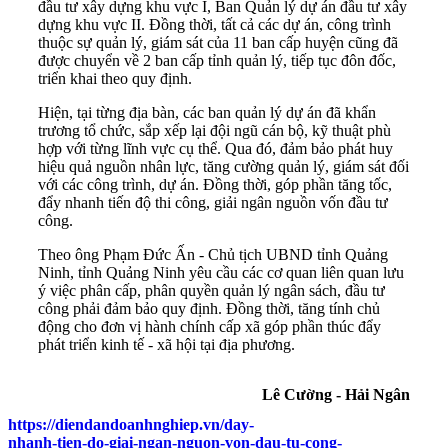
đầu tư xây dựng khu vực I, Ban Quản lý dự án đầu tư xây
dựng khu vực II. Đồng thời, tất cả các dự án, công trình
thuộc sự quản lý, giám sát của 11 ban cấp huyện cũng đã
được chuyển về 2 ban cấp tỉnh quản lý, tiếp tục đôn đốc,
triển khai theo quy định.
Hiện, tại từng địa bàn, các ban quản lý dự án đã khẩn
trương tổ chức, sắp xếp lại đội ngũ cán bộ, kỹ thuật phù
hợp với từng lĩnh vực cụ thể. Qua đó, đảm bảo phát huy
hiệu quả nguồn nhân lực, tăng cường quản lý, giám sát đối
với các công trình, dự án. Đồng thời, góp phần tăng tốc,
đẩy nhanh tiến độ thi công, giải ngân nguồn vốn đầu tư
công.
Theo ông Phạm Đức Ấn - Chủ tịch UBND tỉnh Quảng
Ninh, tỉnh Quảng Ninh yêu cầu các cơ quan liên quan lưu
ý việc phân cấp, phân quyền quản lý ngân sách, đầu tư
công phải đảm bảo quy định. Đồng thời, tăng tính chủ
động cho đơn vị hành chính cấp xã góp phần thúc đẩy
phát triển kinh tế - xã hội tại địa phương.
Lê Cường - Hải Ngân
https://diendandoanhnghiep.vn/day-
nhanh-tien-do-giai-ngan-nguon-von-dau-tu-cong-