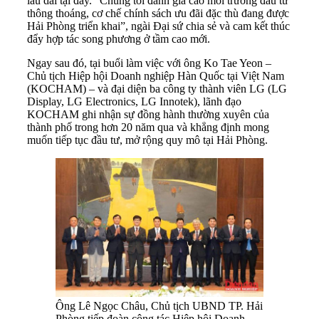
lâu dài tại đây. “Chúng tôi đánh giá cao môi trường đầu tư
thông thoáng, cơ chế chính sách ưu đãi đặc thù đang được
Hải Phòng triển khai”, ngài Đại sứ chia sẻ và cam kết thúc
đẩy hợp tác song phương ở tầm cao mới.
Ngay sau đó, tại buổi làm việc với ông Ko Tae Yeon –
Chủ tịch Hiệp hội Doanh nghiệp Hàn Quốc tại Việt Nam
(KOCHAM) – và đại diện ba công ty thành viên LG (LG
Display, LG Electronics, LG Innotek), lãnh đạo
KOCHAM ghi nhận sự đồng hành thường xuyên của
thành phố trong hơn 20 năm qua và khẳng định mong
muốn tiếp tục đầu tư, mở rộng quy mô tại Hải Phòng.
Ông Lê Ngọc Châu, Chủ tịch UBND TP. Hải
Phòng tiếp đoàn công tác Hiệp hội Doanh