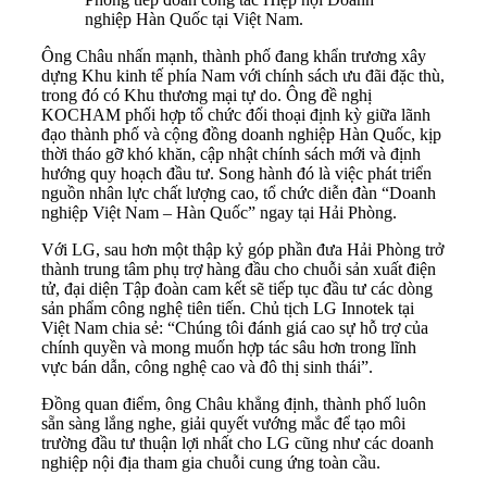
nghiệp Hàn Quốc tại Việt Nam.
Ông Châu nhấn mạnh, thành phố đang khẩn trương xây
dựng Khu kinh tế phía Nam với chính sách ưu đãi đặc thù,
trong đó có Khu thương mại tự do. Ông đề nghị
KOCHAM phối hợp tổ chức đối thoại định kỳ giữa lãnh
đạo thành phố và cộng đồng doanh nghiệp Hàn Quốc, kịp
thời tháo gỡ khó khăn, cập nhật chính sách mới và định
hướng quy hoạch đầu tư. Song hành đó là việc phát triển
nguồn nhân lực chất lượng cao, tổ chức diễn đàn “Doanh
nghiệp Việt Nam – Hàn Quốc” ngay tại Hải Phòng.
Với LG, sau hơn một thập kỷ góp phần đưa Hải Phòng trở
thành trung tâm phụ trợ hàng đầu cho chuỗi sản xuất điện
tử, đại diện Tập đoàn cam kết sẽ tiếp tục đầu tư các dòng
sản phẩm công nghệ tiên tiến. Chủ tịch LG Innotek tại
Việt Nam chia sẻ: “Chúng tôi đánh giá cao sự hỗ trợ của
chính quyền và mong muốn hợp tác sâu hơn trong lĩnh
vực bán dẫn, công nghệ cao và đô thị sinh thái”.
Đồng quan điểm, ông Châu khẳng định, thành phố luôn
sẵn sàng lắng nghe, giải quyết vướng mắc để tạo môi
trường đầu tư thuận lợi nhất cho LG cũng như các doanh
nghiệp nội địa tham gia chuỗi cung ứng toàn cầu.