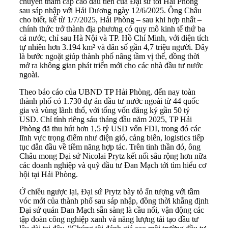
chuyến thăm cấp cao đầu tiên của Đại sứ tới Hải Phòng
sau sáp nhập với Hải Dương ngày 12/6/2025. Ông Châu
cho biết, kể từ 1/7/2025, Hải Phòng – sau khi hợp nhất –
chính thức trở thành địa phương có quy mô kinh tế thứ ba
cả nước, chỉ sau Hà Nội và TP. Hồ Chí Minh, với diện tích
tự nhiên hơn 3.194 km² và dân số gần 4,7 triệu người. Đây
là bước ngoặt giúp thành phố nâng tầm vị thế, đồng thời
mở ra không gian phát triển mới cho các nhà đầu tư nước
ngoài.
Theo báo cáo của UBND TP Hải Phòng, đến nay toàn
thành phố có 1.730 dự án đầu tư nước ngoài từ 44 quốc
gia và vùng lãnh thổ, với tổng vốn đăng ký gần 50 tỷ
USD. Chỉ tính riêng sáu tháng đầu năm 2025, TP Hải
Phòng đã thu hút hơn 1,5 tỷ USD vốn FDI, trong đó các
lĩnh vực trọng điểm như điện gió, cảng biển, logistics tiếp
tục dẫn đầu về tiềm năng hợp tác. Trên tinh thần đó, ông
Châu mong Đại sứ Nicolai Prytz kết nối sâu rộng hơn nữa
các doanh nghiệp và quỹ đầu tư Đan Mạch tới tìm hiểu cơ
hội tại Hải Phòng.
Ở chiều ngược lại, Đại sứ Prytz bày tỏ ấn tượng với tầm
vóc mới của thành phố sau sáp nhập, đồng thời khẳng định
Đại sứ quán Đan Mạch sẵn sàng là cầu nối, vận động các
tập đoàn công nghiệp xanh và năng lượng tái tạo đầu tư