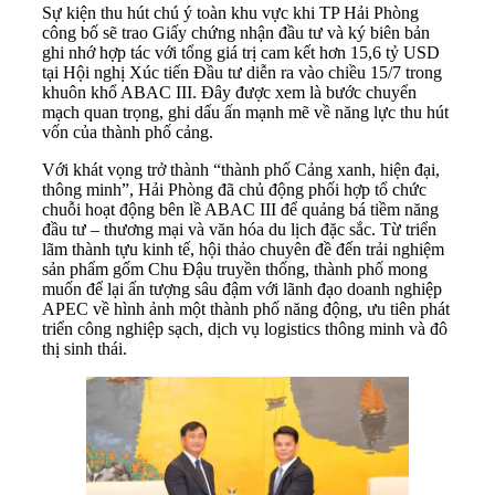
Sự kiện thu hút chú ý toàn khu vực khi TP Hải Phòng
công bố sẽ trao Giấy chứng nhận đầu tư và ký biên bản
ghi nhớ hợp tác với tổng giá trị cam kết hơn 15,6 tỷ USD
tại Hội nghị Xúc tiến Đầu tư diễn ra vào chiều 15/7 trong
khuôn khổ ABAC III. Đây được xem là bước chuyển
mạch quan trọng, ghi dấu ấn mạnh mẽ về năng lực thu hút
vốn của thành phố cảng.
Với khát vọng trở thành “thành phố Cảng xanh, hiện đại,
thông minh”, Hải Phòng đã chủ động phối hợp tổ chức
chuỗi hoạt động bên lề ABAC III để quảng bá tiềm năng
đầu tư – thương mại và văn hóa du lịch đặc sắc. Từ triển
lãm thành tựu kinh tế, hội thảo chuyên đề đến trải nghiệm
sản phẩm gốm Chu Đậu truyền thống, thành phố mong
muốn để lại ấn tượng sâu đậm với lãnh đạo doanh nghiệp
APEC về hình ảnh một thành phố năng động, ưu tiên phát
triển công nghiệp sạch, dịch vụ logistics thông minh và đô
thị sinh thái.