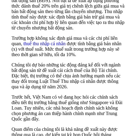
bất động sản (BĐS). Nổi bật là đề xuất áp dụng phương
thức đánh thuế 20% trên giá trị chênh lệch giữa giá mua và
bán bất động sản theo từng lần chuyển nhượng. Thu nhập
tính thuế này được xác định bằng giá bán trừ giá mua và
các khoản chi phí hợp lý liên quan đến việc tạo ra thu nhập
từ chuyển nhượng bất động sản.
Trường hợp không xác định giá mua và các chi phí liên
quan,
thuế thu nhập cá nhân
được tính bằng giá bán nhân
(x) với thuế suất. Mức thuế suất trong trường hợp này sẽ
theo thời gian sở hữu, tối đa 10%.
Chúng tôi dự báo những tác động đáng kể đối với ngành
bất động sản từ đề xuất cải cách thuế của Bộ Tài chính.
Đặc biệt, thị trường có thể chịu ảnh hưởng mạnh nếu các
thay đổi trong Luật Thuế Thu nhập cá nhân được thông
qua và áp dụng từ năm 2026.
Trước hết, Việt Nam có vẻ đang học hỏi các chính sách
điều tiết thị trường bằng thuế giống như Singapore và Đài
Loan. Tuy nhiên, các nhà hoạch định chính sách không
chọn phương án can thiệp hành chính mạnh như Trung
Quốc gần đây.
Quan điểm của chúng tôi là khả năng đề xuất này được
thông qua là cao, dự kiến tại kỳ họp Quốc hội tháng