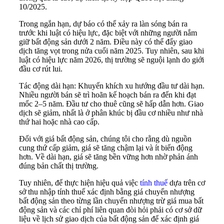
10/2025.
Trong ngắn hạn, dự báo có thể xảy ra làn sóng bán ra
trước khi luật có hiệu lực, đặc biệt với những người nắm
giữ bất động sản dưới 2 năm. Điều này có thể đẩy giao
dịch tăng vọt trong nửa cuối năm 2025. Tuy nhiên, sau khi
luật có hiệu lực năm 2026, thị trường sẽ nguội lạnh do giới
đầu cơ rút lui.
Tác động dài hạn: Khuyến khích xu hướng đầu tư dài hạn.
Nhiều người bán sẽ trì hoãn kế hoạch bán ra đến khi đạt
mốc 2–5 năm. Đầu tư cho thuê cũng sẽ hấp dẫn hơn. Giao
dịch sẽ giảm, nhất là ở phân khúc bị đầu cơ nhiều như nhà
thứ hai hoặc nhà cao cấp.
Đối với giá bất động sản, chúng tôi cho rằng dù nguồn
cung thứ cấp giảm, giá sẽ tăng chậm lại và ít biến động
hơn. Về dài hạn, giá sẽ tăng bền vững hơn nhờ phản ánh
đúng bản chất thị trường.
Tuy nhiên, để thực hiện hiệu quả việc
tính thuế
dựa trên cơ
sở thu nhập tính thuế xác định bằng giá chuyển nhượng
bất động sản theo từng lần chuyển nhượng trừ giá mua bất
động sản và các chỉ phí liên quan đòi hỏi phải có cơ sở dữ
liệu về lịch sử giao dịch của bất động sản để xác định giá