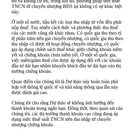
trú và không cư trú, trong khi đó, phương pháp tính thuế
TNCN từ chuyển nhượng BĐS lại không có sự khác biệt
này.
Ở một số nước, hầu hết các loại thu nhập từ vốn đều phải
nộp thuế. Tuy nhiên cách thức và phương thức thu thuế
của các nước cũng rất khác nhau. Có quốc gia thu theo tỷ
lệ phần trăm trên giá chuyển nhượng, có quốc gia thu theo
thu nhập có được từ hoạt động chuyển nhượng, có quốc
gia áp dụng chính sách thuế khác giữa chứng khoán niêm
yết và chứng khoán chưa niêm yết. Ở một số quốc gia,
việc miễn/giảm thuế còn được áp dụng đối với các khoản
đầu tư dài hạn nhằm khuyến khích đầu tư dài hạn vào thị
trường chứng khoán.
Quan điểm của chúng tôi là Dự thảo này hoàn toàn phù
hợp với thông lệ quốc tế và khả năng thông qua lần này
được đánh giá cao.
Chúng tôi cho rằng Dự thảo sẽ không ảnh hưởng đến
thanh khoản trong ngắn hạn. Đồng thời, theo quan sát của
chúng tôi, các thị trường thanh khoản cao cũng đang áp
dụng mức thuế suất TNCN trên thu nhập từ chuyển
nhượng chứng khoán.