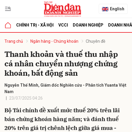
English
CHÍNH TRỊ - XÃ HỘI
VCCI
DOANH NGHIỆP
DOANH NH
bình luận
Trang chủ
Ngân hàng - Chứng khoán
Chuyên đề
Thanh khoản và thuế thu nhập
cá nhân chuyển nhượng chứng
khoán, bất động sản
Nguyễn Thế Minh, Giám đốc Nghiên cứu - Phân tích Yuanta Việt
Nam
23/07/2025 04:26
Hủy
G
Bộ Tài chính đề xuất mức thuế 20% trên lãi
bán chứng khoán hàng năm; và đánh thuế
20% trên giá trị chênh lệch giữa giá mua -