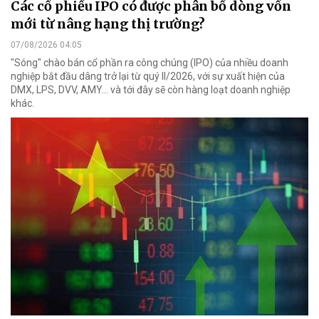
Các cổ phiếu IPO có được phân bổ dòng vốn
mới từ nâng hạng thị trường?
07/08/2026 04:05
"Sóng" chào bán cổ phần ra công chúng (IPO) của nhiều doanh
nghiệp bắt đầu dâng trở lại từ quý II/2026, với sự xuất hiện của
DMX, LPS, DVV, AMY... và tới đây sẽ còn hàng loạt doanh nghiệp
khác.