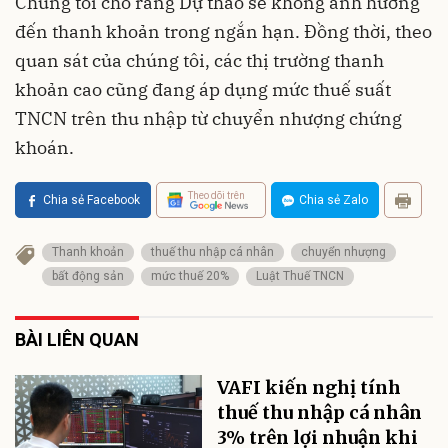
Chúng tôi cho rằng Dự thảo sẽ không ảnh hưởng
đến thanh khoản trong ngắn hạn. Đồng thời, theo
quan sát của chúng tôi, các thị trường thanh
khoản cao cũng đang áp dụng mức thuế suất
TNCN trên thu nhập từ chuyển nhượng chứng
khoán.
Theo dõi trên
Chia sẻ Facebook
Chia sẻ Zalo
Thanh khoản
thuế thu nhập cá nhân
chuyển nhượng
bất động sản
mức thuế 20%
Luật Thuế TNCN
BÀI LIÊN QUAN
VAFI kiến nghị tính
thuế thu nhập cá nhân
3% trên lợi nhuận khi