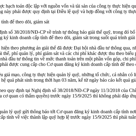
ược hạch toán độc lập với nguồn vốn và tài sản của công ty thực hiện q
 này phải được quy định tại Điều lệ quỹ và hợp đồng với công ty thực
ỉnh để theo dõi, giám sát
h số 38/2018/NĐ-CP về trình tự thông báo giải thể quỹ, trong đó bổ s
ý kinh doanh cấp tỉnh để theo dõi, giám sát trong suốt quá trình giải t
hực hiện theo phương án giải thể đã được Đại hội nhà đầu tư thông qua
iải thể, phí quản lý, phí giám sát và các chi phí khác được thu theo biể
à đầu tư thông tin về mức thanh toán trên một phần vốn góp, chi phí phá
 phải được cung cấp cho Cơ quan đăng ký kinh doanh cấp tỉnh để theo d
ệu giả mạo, công ty thực hiện quản lý quỹ, những tổ chức, cá nhân có l
 hệ quả phát sinh trong thời hạn 03 năm, kể từ ngày báo cáo kết quả gi
theo quy định tại Nghị định số 38/2018/NĐ-CP ngày 11/3/2018 của Chí
ủa cơ quan có thẩm quyền) trước ngày 15/9/2025 thì không phải đáp ứn
uản lý quỹ gửi thông báo tới Cơ quan đăng ký kinh doanh cấp tỉnh nơi 
 tỉnh về việc thành lập quỹ hợp lệ trước ngày 15/9/2025 thì phải tuâ