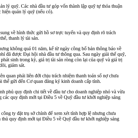
uản lý quỹ. Các nhà đầu tư góp vốn thành lập quỹ tự thỏa thuận
 hiện quản lý quỹ (nếu có).
ung về hình thức gửi hồ sơ trực tuyến và quy định rõ trách
hể, thanh lý tài sản.
, nhưng không quá 01 năm, kể từ ngày công bố bản thông báo về
u phí đã được Đại hội nhà đầu tư thông qua. Sau ngày giải thể quỹ,
t sinh trong kỳ, giá trị tài sản ròng còn lại của quỹ và giá trị
õi, giám sát.
iên quan phải liên đới chịu trách nhiệm thanh toán số nợ chưa
ải thể gửi đến Cơ quan đăng ký kinh doanh cấp tỉnh.
nh phủ quy định chi tiết về đầu tư cho doanh nghiệp nhỏ và vừa
g các quy định mới tại Điều 5 về Quỹ đầu tư khởi nghiệp sáng
công ty đặt trụ sở chính để xem xét tính hợp lệ nhưng chưa
n thủ quy định mới tại Điều 5 về Quỹ đầu tư khởi nghiệp sáng