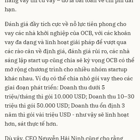
năng vay thì cứ vay – đó là bài toán về chi phí dài
hạn.
Đánh giá đầy tích cực về nỗ lực tiên phong cho
vay các nhà khởi nghiệp của OCB, với các khoản
vay đa dạng và linh hoạt giải pháp để vượt qua
các rào cản về định giá, đánh giá rủi ro, các nhà
sáng lập start up cũng chia sẻ kỳ vọng OCB có thể
mở rộng chương trình cho nhiều nhóm startup
khác nhau. Ví dụ có thể chia nhỏ gói vay theo các
giai đoạn phát triển: Doanh thu dưới 5
triệu/tháng thì gói 10.000 USD; Doanh thu 10–30
triệu thì gói 50.000 USD; Doanh thu ổn định 3
năm thì gói vài triệu USD - như vậy sẽ linh hoạt
hơn, sát thực tế hơn.
Dù vậy, CEO Nguyễn Hải Ninh cũng cho rằng