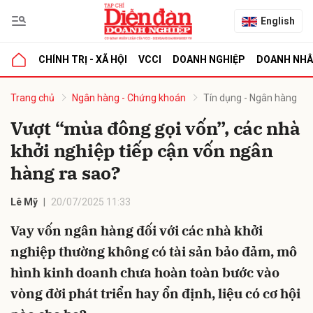
English
CHÍNH TRỊ - XÃ HỘI
VCCI
DOANH NGHIỆP
DOANH NH
bình luận
Trang chủ
Ngân hàng - Chứng khoán
Tín dụng - Ngân hàng
Vượt “mùa đông gọi vốn”, các nhà
khởi nghiệp tiếp cận vốn ngân
hàng ra sao?
Lê Mỹ
20/07/2025 11:33
Vay vốn ngân hàng đối với các nhà khởi
Hủy
G
nghiệp thường không có tài sản bảo đảm, mô
hình kinh doanh chưa hoàn toàn bước vào
vòng đời phát triển hay ổn định, liệu có cơ hội