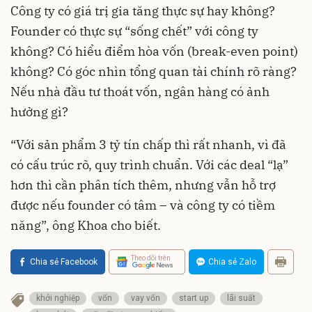
Công ty có giá trị gia tăng thực sự hay không?
Founder có thực sự “sống chết” với công ty
không? Có hiểu điểm hòa vốn (break-even point)
không? Có góc nhìn tổng quan tài chính rõ ràng?
Nếu nhà đầu tư thoát vốn, ngân hàng có ảnh
hưởng gì?
“Với sản phẩm 3 tỷ tín chấp thì rất nhanh, vì đã
có cấu trúc rõ, quy trình chuẩn. Với các deal “lạ”
hơn thì cần phân tích thêm, nhưng vẫn hỗ trợ
được nếu founder có tâm – và công ty có tiềm
năng”, ông Khoa cho biết.
Theo dõi trên
Chia sẻ Facebook
Chia sẻ Zalo
khởi nghiệp
vốn
vay vốn
start up
lãi suất