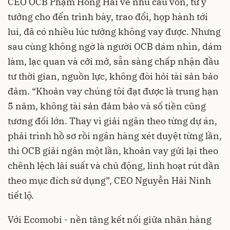
CEO OCB Phạm Hồng Hải về nhu cầu vốn, từ ý
tưởng cho đến trình bày, trao đổi, họp hành tới
lui, đã có nhiều lúc tưởng không vay được. Nhưng
sau cùng không ngờ là người OCB dám nhìn, dám
làm, lạc quan và cởi mở, sẵn sàng chấp nhận đầu
tư thời gian, nguồn lực, không đòi hỏi tài sản bảo
đảm. “Khoản vay chúng tôi đạt được là trung hạn
5 năm, không tài sản đảm bảo và số tiền cũng
tương đối lớn. Thay vì giải ngân theo từng dự án,
phải trình hồ sơ rồi ngân hàng xét duyệt từng lần,
thì OCB giải ngân một lần, khoản vay gửi lại theo
chênh lệch lãi suất và chủ động, linh hoạt rút dần
theo mục đích sử dụng”, CEO Nguyễn Hải Ninh
tiết lộ.
Với Ecomobi - nền tảng kết nối giữa nhãn hàng