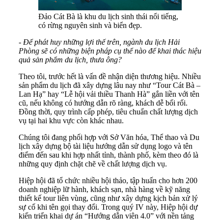
Đảo Cát Bà là khu du lịch sinh thái nổi tiếng,
có rừng nguyên sinh và biển đẹp.
-
Để phát huy những lợi thế trên, ngành du lịch Hải
Phòng sẽ có những biện pháp cụ thể nào để khai thác hiệu
quả sản phẩm du lịch, thưa ông?
Theo tôi, trước hết là vấn đề nhận diện thương hiệu. Nhiều
sản phẩm du lịch đã xây dựng lâu nay như “Tour Cát Bà –
Lan Hạ” hay “Lễ hội vải thiều Thanh Hà” gắn liền với tên
cũ, nếu không có hướng dẫn rõ ràng, khách dễ bối rối.
Đồng thời, quy trình cấp phép, tiêu chuẩn chất lượng dịch
vụ tại hai khu vực còn khác nhau.
Chúng tôi đang phối hợp với Sở Văn hóa, Thể thao và Du
lịch xây dựng bộ tài liệu hướng dẫn sử dụng logo và tên
điểm đến sau khi hợp nhất tỉnh, thành phố, kèm theo đó là
những quy định chặt chẽ về chất lượng dịch vụ.
Hiệp hội đã tổ chức nhiều hội thảo, tập huấn cho hơn 200
doanh nghiệp lữ hành, khách sạn, nhà hàng về kỹ năng
thiết kế tour liên vùng, cũng như xây dựng kịch bản xử lý
sự cố khi tên gọi thay đổi. Trong quý IV này, Hiệp hội dự
kiến triển khai dự án “Hướng dẫn viên 4.0” với nền tảng