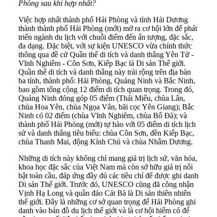
Phòng sau khi hợp nhất?
Việc hợp nhất thành phố Hải Phòng và tỉnh Hải Dương
thành thành phố Hải Phòng (mới) mở ra cơ hội lớn để phát
triển ngành du lịch với chuỗi điểm đến ấn tượng, đặc sắc,
đa dạng. Đặc biệt, với sự kiện UNESCO vừa chính thức
thông qua đề cử Quần thể di tích và danh thắng Yên Tử -
Vĩnh Nghiêm - Côn Sơn, Kiếp Bạc là Di sản Thế giới.
Quần thể di tích và danh thắng này trải rộng trên địa bàn
ba tỉnh, thành phố: Hải Phòng, Quảng Ninh và Bắc Ninh,
bao gồm tổng cộng 12 điểm di tích quan trọng. Trong đó,
Quảng Ninh đóng góp 05 điểm (Thái Miếu, chùa Lân,
chùa Hoa Yên, chùa Ngọa Vân, bãi cọc Yên Giang); Bắc
Ninh có 02 điểm (chùa Vĩnh Nghiêm, chùa Bổ Đà); và
thành phố Hải Phòng (mới) tự hào với 05 điểm di tích lịch
sử và danh thắng tiêu biểu: chùa Côn Sơn, đền Kiếp Bạc,
chùa Thanh Mai, động Kính Chủ và chùa Nhẫm Dương.
Những di tích này không chỉ mang giá trị lịch sử, văn hóa,
khoa học đặc sắc của Việt Nam mà còn sở hữu giá trị nổi
bật toàn cầu, đáp ứng đầy đủ các tiêu chí để được ghi danh
Di sản Thế giới. Trước đó, UNESCO cũng đã công nhận
Vịnh Hạ Long và quần đảo Cát Bà là Di sản thiên nhiên
thế giới. Đây là những cơ sở quan trọng để Hải Phòng ghi
danh vào bản đồ du lịch thế giới và là cơ hội hiếm có để