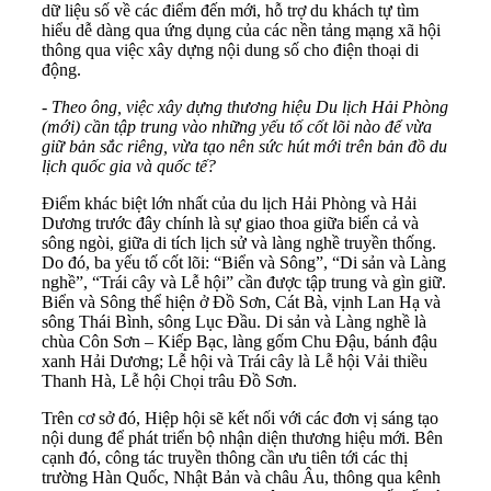
dữ liệu số về các điểm đến mới, hỗ trợ du khách tự tìm
hiểu dễ dàng qua ứng dụng của các nền tảng mạng xã hội
thông qua việc xây dựng nội dung số cho điện thoại di
động.
-
Theo ông, việc xây dựng thương hiệu Du lịch Hải Phòng
(mới) cần tập trung vào những yếu tố cốt lõi nào để vừa
giữ bản sắc riêng, vừa tạo nên sức hút mới trên bản đồ du
lịch quốc gia và quốc tế?
Điểm khác biệt lớn nhất của du lịch Hải Phòng và Hải
Dương trước đây chính là sự giao thoa giữa biển cả và
sông ngòi, giữa di tích lịch sử và làng nghề truyền thống.
Do đó, ba yếu tố cốt lõi: “Biển và Sông”, “Di sản và Làng
nghề”, “Trái cây và Lễ hội” cần được tập trung và gìn giữ.
Biển và Sông thể hiện ở Đồ Sơn, Cát Bà, vịnh Lan Hạ và
sông Thái Bình, sông Lục Đầu. Di sản và Làng nghề là
chùa Côn Sơn – Kiếp Bạc, làng gốm Chu Đậu, bánh đậu
xanh Hải Dương; Lễ hội và Trái cây là Lễ hội Vải thiều
Thanh Hà, Lễ hội Chọi trâu Đồ Sơn.
Trên cơ sở đó, Hiệp hội sẽ kết nối với các đơn vị sáng tạo
nội dung để phát triển bộ nhận diện thương hiệu mới. Bên
cạnh đó, công tác truyền thông cần ưu tiên tới các thị
trường Hàn Quốc, Nhật Bản và châu Âu, thông qua kênh