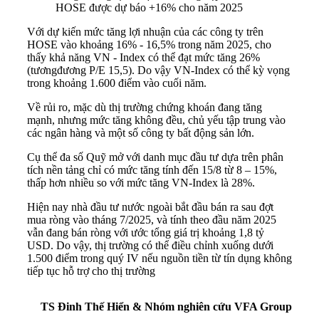
HOSE được dự báo +16% cho năm 2025
Với dự kiến mức tăng lợi nhuận của các công ty trên
HOSE vào khoảng 16% - 16,5% trong năm 2025, cho
thấy khả năng VN - Index có thể đạt mức tăng 26%
(tươngđương P/E 15,5). Do vậy VN-Index có thể kỳ vọng
trong khoảng 1.600 điểm vào cuối năm.
Về rủi ro, mặc dù thị trường chứng khoán đang tăng
mạnh, nhưng mức tăng không đều, chủ yếu tập trung vào
các ngân hàng và một số công ty bất động sản lớn.
Cụ thể đa số Quỹ mở với danh mục đầu tư dựa trên phân
tích nền tảng chỉ có mức tăng tính đến 15/8 từ 8 – 15%,
thấp hơn nhiều so với mức tăng VN-Index là 28%.
Hiện nay nhà đầu tư nước ngoài bắt đầu bán ra sau đợt
mua ròng vào tháng 7/2025, và tính theo đầu năm 2025
vẫn đang bán ròng với ước tổng giá trị khoảng 1,8 tỷ
USD. Do vậy, thị trường có thể điều chỉnh xuống dưới
1.500 điểm trong quý IV nếu nguồn tiền từ tín dụng không
tiếp tục hỗ trợ cho thị trường
TS Đinh Thế Hiển & Nhóm nghiên cứu VFA Group