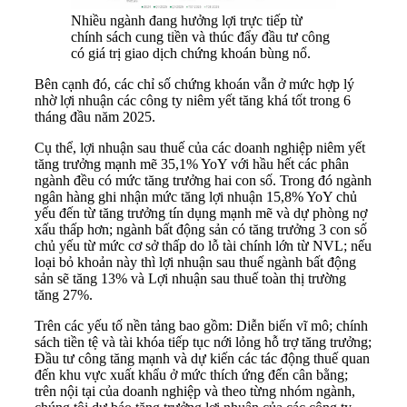
Nhiều ngành đang hưởng lợi trực tiếp từ
chính sách cung tiền và thúc đẩy đầu tư công
có giá trị giao dịch chứng khoán bùng nổ.
Bên cạnh đó, các chỉ số chứng khoán vẫn ở mức hợp lý
nhờ lợi nhuận các công ty niêm yết tăng khá tốt trong 6
tháng đầu năm 2025.
Cụ thể, lợi nhuận sau thuế của các doanh nghiệp niêm yết
tăng trưởng mạnh mẽ 35,1% YoY với hầu hết các phân
ngành đều có mức tăng trưởng hai con số. Trong đó ngành
ngân hàng ghi nhận mức tăng lợi nhuận 15,8% YoY chủ
yếu đến từ tăng trưởng tín dụng mạnh mẽ và dự phòng nợ
xấu thấp hơn; ngành bất động sản có tăng trưởng 3 con số
chủ yếu từ mức cơ sở thấp do lỗ tài chính lớn từ NVL; nếu
loại bỏ khoản này thì lợi nhuận sau thuế ngành bất động
sản sẽ tăng 13% và Lợi nhuận sau thuế toàn thị trường
tăng 27%.
Trên các yếu tố nền tảng bao gồm: Diễn biến vĩ mô; chính
sách tiền tệ và tài khóa tiếp tục nới lỏng hỗ trợ tăng trưởng;
Đầu tư công tăng mạnh và dự kiến các tác động thuế quan
đến khu vực xuất khẩu ở mức thích ứng đến cân bằng;
trên nội tại của doanh nghiệp và theo từng nhóm ngành,