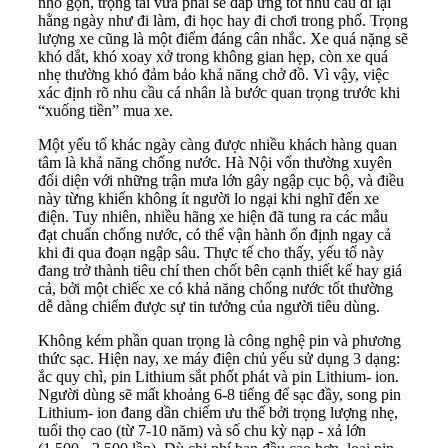
nhỏ gọn, trọng tải vừa phải sẽ đáp ứng tốt nhu cầu đi lại
hằng ngày như đi làm, đi học hay đi chơi trong phố. Trọng
lượng xe cũng là một điểm đáng cân nhắc. Xe quá nặng sẽ
khó dắt, khó xoay xở trong không gian hẹp, còn xe quá
nhẹ thường khó đảm bảo khả năng chở đồ. Vì vậy, việc
xác định rõ nhu cầu cá nhân là bước quan trọng trước khi
“xuống tiền” mua xe.
Một yếu tố khác ngày càng được nhiều khách hàng quan
tâm là khả năng chống nước. Hà Nội vốn thường xuyên
đối diện với những trận mưa lớn gây ngập cục bộ, và điều
này từng khiến không ít người lo ngại khi nghĩ đến xe
điện. Tuy nhiên, nhiều hãng xe hiện đã tung ra các mẫu
đạt chuẩn chống nước, có thể vận hành ổn định ngay cả
khi đi qua đoạn ngập sâu. Thực tế cho thấy, yếu tố này
đang trở thành tiêu chí then chốt bên cạnh thiết kế hay giá
cả, bởi một chiếc xe có khả năng chống nước tốt thường
dễ dàng chiếm được sự tin tưởng của người tiêu dùng.
Không kém phần quan trọng là công nghệ pin và phương
thức sạc. Hiện nay, xe máy điện chủ yếu sử dụng 3 dạng:
ắc quy chì, pin Lithium sắt phốt phát và pin Lithium- ion.
Người dùng sẽ mất khoảng 6-8 tiếng để sạc đầy, song pin
Lithium- ion đang dần chiếm ưu thế bởi trọng lượng nhẹ,
tuổi thọ cao (từ 7-10 năm) và số chu kỳ nạp - xả lớn