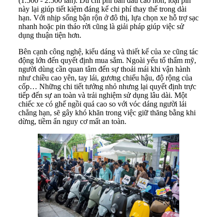
(1.500 - 2.500 lần). Dù chi phí ban đầu cao hơn, loại pin
này lại giúp tiết kiệm đáng kể chi phí thay thế trong dài
hạn. Với nhịp sống bận rộn ở đô thị, lựa chọn xe hỗ trợ sạc
nhanh hoặc pin tháo rời cũng là giải pháp giúp việc sử
dụng thuận tiện hơn.
Bên cạnh công nghệ, kiểu dáng và thiết kế của xe cũng tác
động lớn đến quyết định mua sắm. Ngoài yếu tố thẩm mỹ,
người dùng cần quan tâm đến sự thoải mái khi vận hành
như chiều cao yên, tay lái, gương chiếu hậu, độ rộng của
cốp… Những chi tiết tưởng nhỏ nhưng lại quyết định trực
tiếp đến sự an toàn và trải nghiệm sử dụng lâu dài. Một
chiếc xe có ghế ngồi quá cao so với vóc dáng người lái
chẳng hạn, sẽ gây khó khăn trong việc giữ thăng bằng khi
dừng, tiềm ẩn nguy cơ mất an toàn.