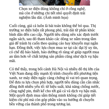
Chọn xe điện đúng không chỉ ở công nghệ,
mà còn ở những chi tiết nhỏ quyết định trải
nghiệm lâu dài. (Ảnh minh họa)
Cuối cùng, giá cả luôn là bài toán không thể bỏ qua. Thị
trường xe điện hiện rất phong phú, trải dài từ phân khúc
bình dân đến cao cấp. Người tiêu dùng nên xác định trước
ngân sách, sau đó tham khảo các dòng xe nằm trong tầm
giá để tránh bị cuốn theo quảng cáo hay khuyến mại ngắn
hạn. Đồng thời, việc lựa chọn mua xe tại các đại lý uy tín,
có chế độ bảo hành, bảo dưỡng rõ ràng sẽ giúp người mua
an tâm hơn về chất lượng sản phẩm cũng như dịch vụ hậu
mãi.
Có thể thấy, trong bối cảnh Hà Nội và nhiều đô thị lớn của
Việt Nam đang đẩy mạnh lộ trình chuyển đổi phương tiện
xanh, xe máy điện ngày càng chứng tỏ vai trò quan trọng.
Để đưa ra lựa chọn phù hợp, người tiêu dùng cần cân nhắc
đồng thời nhiều yếu tố: từ hiệu suất, khả năng chống nước,
công nghệ pin, thiết kế cho tới giá cả và dịch vụ hậu mãi.
Một quyết định mua sắm thông minh không chỉ giúp tiết
kiệm chi phí mà còn góp phần vào xu hướng di chuyển
bền vững của thành phố trong tương lai.