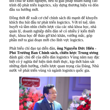
đổi chia sẻ kinh nghiệm, nêu ra giải pháp nhằm nâng cao
trình độ phát triển logictics, xây dựng thương hiệu và đón
đầu xu hướng mới.
Đồng thời đề xuất cơ chế chính sách đủ mạnh để khuyến
khích thu hút đầu tư phát triển logictics. Với trí tuệ, tâm
huyết và tầm nhìn chiến lược của các nhà khoa học, nhà
quản lý, doanh nghiệp diễn đàn sẽ có nhiều ý kiến thiết
thực, khoa học để tháo gỡ khó khăn, vướng mắc, góp
phần mở ra giai đoạn mới cho lĩnh vực logictics.
Phát biểu chỉ đạo tại diễn đàn,
ông Nguyễn Đức Hiển -
Phó Trưởng Ban Chính sách, chiến lược Trung ương
đánh giá: chủ đề của diễn đàn logistics Vùng năm nay đặc
biệt có ý nghĩa thể hiện tính thiết thực, kịp thời bám sát
những định hướng, chiến lược quan trọng của Đảng, Nhà
nước về phát triển vùng và ngành logistics quốc gia.