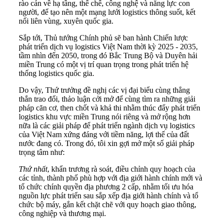
rào cản về hạ tầng, thể chế, công nghệ và năng lực con
người, để tạo nên một mạng lưới logistics thông suốt, kết
nối liên vùng, xuyên quốc gia.
Sắp tới, Thủ tướng Chính phủ sẽ ban hành Chiến lược
phát triển dịch vụ logistics Việt Nam thời kỳ 2025 - 2035,
tầm nhìn đến 2050, trong đó Bắc Trung Bộ và Duyên hải
miền Trung có một vị trí quan trọng trong phát triển hệ
thống logistics quốc gia.
Do vậy, Thứ trưởng đề nghị các vị đại biểu cùng thẳng
thắn trao đổi, thảo luận cởi mở để cùng tìm ra những giải
pháp căn cơ, then chốt và khả thi nhằm thúc đẩy phát triển
logistics khu vực miền Trung nói riêng và mở rộng hơn
nữa là các giải pháp để phát triển ngành dịch vụ logistics
của Việt Nam xứng đáng với tiềm năng, lợi thế của đất
nước đang có. Trong đó, tôi xin gợi mở một số giải pháp
trọng tâm như:
Thứ nhất
, khẩn trương rà soát, điều chỉnh quy hoạch của
các tỉnh, thành phố phù hợp với địa giới hành chính mới và
tổ chức chính quyền địa phương 2 cấp, nhằm tối ưu hóa
nguồn lực phát triển sau sắp xếp địa giới hành chính và tổ
chức bộ máy, gắn kết chặt chẽ với quy hoạch giao thông,
công nghiệp và thương mại.