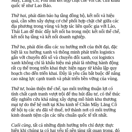
Mây, Lăng Cô, Phú Bài kết hợp chặt chẽ với các cửa khẩu
quốc tế như Lao Bảo.
T
hứ hai
, phải đảm bảo hạ tầng đồng bộ, kết nối và hiệu
quả, cần sớm xây dựng cơ chế phối hợp chặt chẽ giữa các
địa phương trong vùng và hợp tác liên quốc gia với Lào,
Thái Lan để thúc đẩy kết nối ba trong một: kết nối thể chế,
kết nối hạ tầng và kết nối doanh nghiệp.
T
hứ ba
, phải đón đầu các xu hướng mới của thời đại, đặc
biệt là xu hướng xanh và thông minh phát triển logistics
gắn với chuyển đổi số và chuyển đổi xanh, coi logistics
xanh không chỉ là khẩu hiệu mà phải là những hành động
rất cụ thể trong triển khai thực hiện ngay từ khâu lập quy
hoạch cho đến triển khai. Đây là yêu cầu bắt buộc để nâng
cao năng lực cạnh tranh và phát triển bền vững của vùng.
Thứ
tư
, hoàn thiện thể chế, tạo môi trường thuận lợi có
tính chất cạnh tranh vượt trội để thu hút đầu tư, có thể thúc
đẩy nghiên cứu khả năng xây dựng mô hình khu thương
mại tự do thế hệ mới tại Khu kinh tế Chân Mây Lăng Cô
để hội tụ các ưu đãi về thuế, trở thành nơi có môi trường
kinh doanh tiệm cận các tiêu chuẩn quốc tế tốt nhất.
Cuối cùng
, tất cả những định hướng trên chỉ được thực
hiện khi chúng ta có hai yếu tố nền tảng rất quan trọng, đó