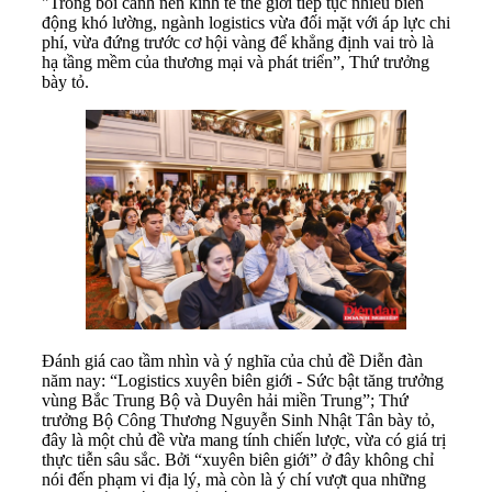
"Trong bối cảnh nền kinh tế thế giới tiếp tục nhiều biến
động khó lường, ngành logistics vừa đối mặt với áp lực chi
phí, vừa đứng trước cơ hội vàng để khẳng định vai trò là
hạ tầng mềm của thương mại và phát triển”, Thứ trưởng
bày tỏ.
Đánh giá cao tầm nhìn và ý nghĩa của chủ đề Diễn đàn
năm nay: “Logistics xuyên biên giới - Sức bật tăng trưởng
vùng Bắc Trung Bộ và Duyên hải miền Trung”; Thứ
trưởng Bộ Công Thương Nguyễn Sinh Nhật Tân bày tỏ,
đây là một chủ đề vừa mang tính chiến lược, vừa có giá trị
thực tiễn sâu sắc. Bởi “xuyên biên giới” ở đây không chỉ
nói đến phạm vi địa lý, mà còn là ý chí vượt qua những