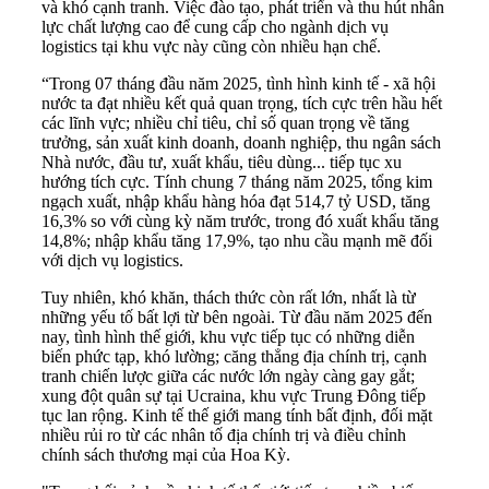
và khó cạnh tranh. Việc đào tạo, phát triển và thu hút nhân
lực chất lượng cao để cung cấp cho ngành dịch vụ
logistics tại khu vực này cũng còn nhiều hạn chế.
“Trong 07 tháng đầu năm 2025, tình hình kinh tế - xã hội
nước ta đạt nhiều kết quả quan trọng, tích cực trên hầu hết
các lĩnh vực; nhiều chỉ tiêu, chỉ số quan trọng về tăng
trưởng, sản xuất kinh doanh, doanh nghiệp, thu ngân sách
Nhà nước, đầu tư, xuất khẩu, tiêu dùng... tiếp tục xu
hướng tích cực. Tính chung 7 tháng năm 2025, tổng kim
ngạch xuất, nhập khẩu hàng hóa đạt 514,7 tỷ USD, tăng
16,3% so với cùng kỳ năm trước, trong đó xuất khẩu tăng
14,8%; nhập khẩu tăng 17,9%, tạo nhu cầu mạnh mẽ đối
với dịch vụ logistics.
Tuy nhiên, khó khăn, thách thức còn rất lớn, nhất là từ
những yếu tố bất lợi từ bên ngoài. Từ đầu năm 2025 đến
nay, tình hình thế giới, khu vực tiếp tục có những diễn
biến phức tạp, khó lường; căng thẳng địa chính trị, cạnh
tranh chiến lược giữa các nước lớn ngày càng gay gắt;
xung đột quân sự tại Ucraina, khu vực Trung Đông tiếp
tục lan rộng. Kinh tế thế giới mang tính bất định, đối mặt
nhiều rủi ro từ các nhân tố địa chính trị và điều chỉnh
chính sách thương mại của Hoa Kỳ.