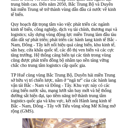
trung bình cao. Đến năm 2050, Bắc Trung Bộ và Duyên
hải miền Trung sẽ trở thành vùng dẫn đầu cả nước về kinh
tế biển.
Quy hoạch đặt trọng tâm vào việc phát triển các ngành
kinh tế biển, công nghiệp, dịch vụ tài chính, thương mại và
logistics; xây dựng vùng động lực miền Trung làm đầu tàu
dẫn dắt sự phát triển; phát triển các hành lang kinh tế Bắc -
Nam, Đông - Tây kết nối hiệu quả cảng biển, khu kinh tế,
sân bay, cửa khẩu quốc tế, các đô thị ven biển và các cực
tăng trưởng. Hệ thống cảng biển tại các tỉnh trong vùng
cũng được phát triển đồng bộ nhằm tạo nền tảng vững
chắc cho trung tâm logistics cấp quốc gia.
TP Huế cùng vùng Bắc Trung Bộ, Duyên hải miền Trung
sở hữu vị trí chiến lược, nằm ở “ngã tư” của các hành lang
vận tải Bắc - Nam và Đông - Tây. Khu vực này có các
cảng biển nước sâu, mạng lưới sân bay mới và hệ thống
đường sắt hiện đại, tạo tiềm năng trở thành trung tâm
logistics quốc gia và khu vực, kết nối Hành lang kinh tế
Bắc - Nam, Đông - Tây với Tiểu vùng sông Mê Kông mở
rộng (GMS).