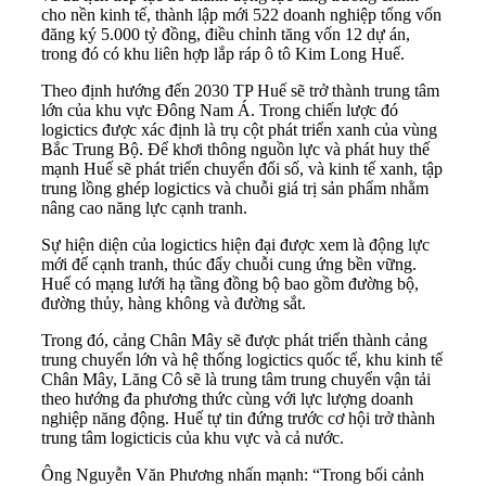
cho nền kinh tế, thành lập mới 522 doanh nghiệp tổng vốn
đăng ký 5.000 tỷ đồng, điều chỉnh tăng vốn 12 dự án,
trong đó có khu liên hợp lắp ráp ô tô Kim Long Huế.
Theo định hướng đến 2030 TP Huế sẽ trở thành trung tâm
lớn của khu vực Đông Nam Á. Trong chiến lược đó
logictics được xác định là trụ cột phát triển xanh của vùng
Bắc Trung Bộ. Để khơi thông nguồn lực và phát huy thế
mạnh Huế sẽ phát triển chuyển đổi số, và kinh tế xanh, tập
trung lồng ghép logictics và chuỗi giá trị sản phẩm nhằm
nâng cao năng lực cạnh tranh.
Sự hiện diện của logictics hiện đại được xem là động lực
mới để cạnh tranh, thúc đẩy chuỗi cung ứng bền vững.
Huế có mạng lưới hạ tầng đồng bộ bao gồm đường bộ,
đường thủy, hàng không và đường sắt.
Trong đó, cảng Chân Mây sẽ được phát triển thành cảng
trung chuyển lớn và hệ thống logictics quốc tế, khu kinh tế
Chân Mây, Lăng Cô sẽ là trung tâm trung chuyển vận tải
theo hướng đa phương thức cùng với lực lượng doanh
nghiệp năng động. Huế tự tin đứng trước cơ hội trở thành
trung tâm logicticis của khu vực và cả nước.
Ông Nguyễn Văn Phương nhấn mạnh: “Trong bối cảnh