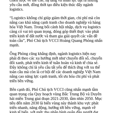
chiến lược về thể chế, hạ tầng và nhân lực đặt ra những
yêu cầu mới, đồng thời tạo điều kiện thúc đẩy ngành
logistics.
“Logistics không chỉ giúp giảm thời gian, chi phí mà còn
nâng cao khả năng cạnh tranh cho doanh nghiệp và hàng
hóa Việt Nam. Trong bối cảnh hội nhập, dịch vụ logistics
càng có vai trò quan trọng, đóng góp thiết thực vào phát
triển kinh tế đất nước và tham gia giải quyết các vấn đề
toàn cầu”, Phó Chủ tịch VCCI Hoàng Quang Phòng nhấn
mạnh.
Ông Phòng cũng khẳng định, ngành logistics hiện nay
phải đi theo các xu hướng mới như chuyển đổi số, chuyển
đổi xanh, phát triển kinh tế tuần hoàn và kinh tế chia sẻ.
Đây không chỉ là yêu cầu tất yếu để thích ứng với xu thế
toàn cầu mà còn là cơ hội để các doanh nghiệp Việt Nam
nâng cao năng lực cạnh tranh, tối ưu hóa chi phí và phát
triển bền vững.
Bên cạnh đó, Phó Chủ tịch VCCI cũng nhấn mạnh tầm
quan trọng của Quy hoạch vùng Bắc Trung Bộ và Duyên
hải miền Trung giai đoạn 2021-2030, tầm nhìn 2050. Mục
tiêu đến năm 2030 là biến vùng này thành khu vực phát
triển nhanh, năng động, hướng tới bền vững, mạnh về
kinh tế biển, với mức thu nhập bình quân đầu người đạt