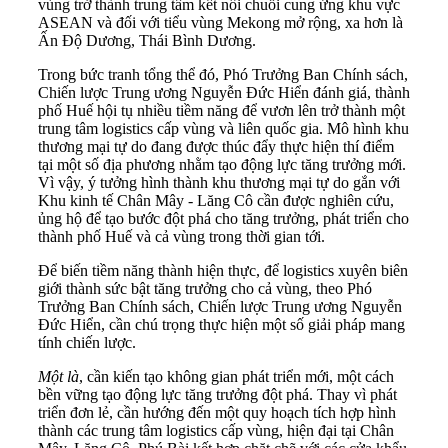
vùng trở thành trung tâm kết nối chuỗi cung ứng khu vực
ASEAN và đối với tiểu vùng Mekong mở rộng, xa hơn là
Ấn Độ Dương, Thái Bình Dương.
Trong bức tranh tổng thể đó, Phó Trưởng Ban Chính sách,
Chiến lược Trung ương Nguyễn Đức Hiển đánh giá, thành
phố Huế hội tụ nhiều tiềm năng để vươn lên trở thành một
trung tâm logistics cấp vùng và liên quốc gia. Mô hình khu
thương mại tự do đang được thúc đẩy thực hiện thí điểm
tại một số địa phương nhằm tạo động lực tăng trưởng mới.
Vì vậy, ý tưởng hình thành khu thương mại tự do gắn với
Khu kinh tế Chân Mây - Lăng Cô cần được nghiên cứu,
ủng hộ để tạo bước đột phá cho tăng trưởng, phát triển cho
thành phố Huế và cả vùng trong thời gian tới.
Để biến tiềm năng thành hiện thực, để logistics xuyên biên
giới thành sức bật tăng trưởng cho cả vùng, theo Phó
Trưởng Ban Chính sách, Chiến lược Trung ương Nguyễn
Đức Hiển, cần chú trọng thực hiện một số giải pháp mang
tính chiến lược.
M
ột là
, cần kiến tạo không gian phát triển mới, một cách
bền vững tạo động lực tăng trưởng đột phá. Thay vì phát
triển đơn lẻ, cần hướng đến một quy hoạch tích hợp hình
thành các trung tâm logistics cấp vùng, hiện đại tại Chân