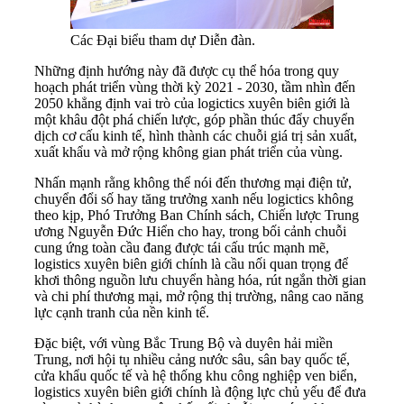
Các Đại biểu tham dự Diễn đàn.
Những định hướng này đã được cụ thể hóa trong quy
hoạch phát triển vùng thời kỳ 2021 - 2030, tầm nhìn đến
2050 khẳng định vai trò của logictics xuyên biên giới là
một khâu đột phá chiến lược, góp phần thúc đẩy chuyển
dịch cơ cấu kinh tế, hình thành các chuỗi giá trị sản xuất,
xuất khẩu và mở rộng không gian phát triển của vùng.
Nhấn mạnh rằng không thể nói đến thương mại điện tử,
chuyển đổi số hay tăng trưởng xanh nếu logictics không
theo kịp, Phó Trưởng Ban Chính sách, Chiến lược Trung
ương Nguyễn Đức Hiển cho hay, trong bối cảnh chuỗi
cung ứng toàn cầu đang được tái cấu trúc mạnh mẽ,
logistics xuyên biên giới chính là cầu nối quan trọng để
khơi thông nguồn lưu chuyển hàng hóa, rút ngắn thời gian
và chi phí thương mại, mở rộng thị trường, nâng cao năng
lực cạnh tranh của nền kinh tế.
Đặc biệt, với vùng Bắc Trung Bộ và duyên hải miền
Trung, nơi hội tụ nhiều cảng nước sâu, sân bay quốc tế,
cửa khẩu quốc tế và hệ thống khu công nghiệp ven biển,
logistics xuyên biên giới chính là động lực chủ yếu để đưa