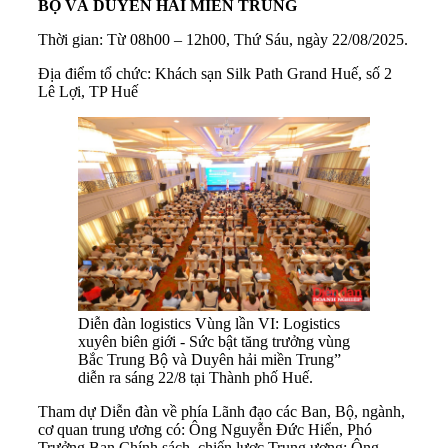
BỘ VÀ DUYÊN HẢI MIỀN TRUNG
Thời gian: Từ 08h00 – 12h00, Thứ Sáu, ngày 22/08/2025.
Địa điểm tổ chức: Khách sạn Silk Path Grand Huế, số 2
Lê Lợi, TP Huế
Diễn đàn logistics Vùng lần VI: Logistics
xuyên biên giới - Sức bật tăng trưởng vùng
Bắc Trung Bộ và Duyên hải miền Trung”
diễn ra sáng 22/8 tại Thành phố Huế.
Tham dự Diễn đàn về phía Lãnh đạo các Ban, Bộ, ngành,
cơ quan trung ương có: Ông Nguyễn Đức Hiển, Phó
Trưởng Ban Chính sách, chiến lược Trung ương; Ông