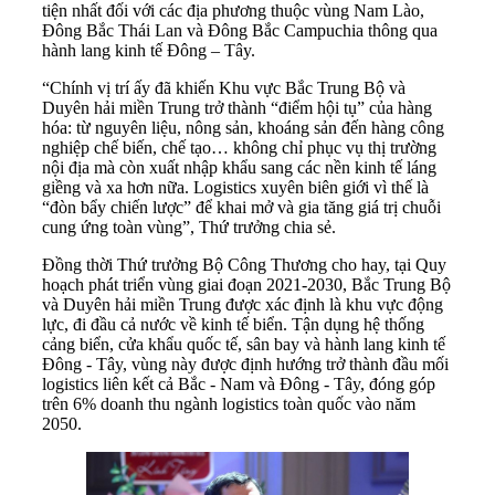
tiện nhất đối với các địa phương thuộc vùng Nam Lào,
Đông Bắc Thái Lan và Đông Bắc Campuchia thông qua
hành lang kinh tế Đông – Tây.
“Chính vị trí ấy đã khiến Khu vực Bắc Trung Bộ và
Duyên hải miền Trung trở thành “điểm hội tụ” của hàng
hóa: từ nguyên liệu, nông sản, khoáng sản đến hàng công
nghiệp chế biến, chế tạo… không chỉ phục vụ thị trường
nội địa mà còn xuất nhập khẩu sang các nền kinh tế láng
giềng và xa hơn nữa. Logistics xuyên biên giới vì thế là
“đòn bẩy chiến lược” để khai mở và gia tăng giá trị chuỗi
cung ứng toàn vùng”, Thứ trưởng chia sẻ.
Đồng thời Thứ trưởng Bộ Công Thương cho hay, tại Quy
hoạch phát triển vùng giai đoạn 2021-2030, Bắc Trung Bộ
và Duyên hải miền Trung được xác định là khu vực động
lực, đi đầu cả nước về kinh tế biển. Tận dụng hệ thống
cảng biển, cửa khẩu quốc tế, sân bay và hành lang kinh tế
Đông - Tây, vùng này được định hướng trở thành đầu mối
logistics liên kết cả Bắc - Nam và Đông - Tây, đóng góp
trên 6% doanh thu ngành logistics toàn quốc vào năm
2050.