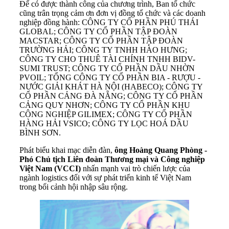
Để có được thành công của chương trình, Ban tổ chức
cũng trân trọng cảm ơn đơn vị đồng tổ chức và các doanh
nghiệp đồng hành: CÔNG TY CỔ PHẦN PHÚ THÁI
GLOBAL; CÔNG TY CỔ PHẦN TẬP ĐOÀN
MACSTAR; CÔNG TY CỔ PHẦN TẬP ĐOÀN
TRƯỜNG HẢI; CÔNG TY TNHH HÀO HƯNG;
CÔNG TY CHO THUÊ TÀI CHÍNH TNHH BIDV-
SUMI TRUST; CÔNG TY CỔ PHẦN DẦU NHỜN
PVOIL; TỔNG CÔNG TY CỔ PHẦN BIA - RƯỢU -
NƯỚC GIẢI KHÁT HÀ NỘI (HABECO); CÔNG TY
CỔ PHẦN CẢNG ĐÀ NẴNG; CÔNG TY CỔ PHẦN
CẢNG QUY NHƠN; CÔNG TY CỔ PHẦN KHU
CÔNG NGHIỆP GILIMEX; CÔNG TY CỔ PHẦN
HÀNG HẢI VSICO; CÔNG TY LỌC HOÁ DẦU
BÌNH SƠN.
Phát biểu khai mạc diễn đàn,
ông Hoàng Quang Phòng -
Phó Chủ tịch Liên đoàn Thương mại và Công nghiệp
Việt Nam (VCCI)
nhấn mạnh vai trò chiến lược của
ngành logistics đối với sự phát triển kinh tế Việt Nam
trong bối cảnh hội nhập sâu rộng.