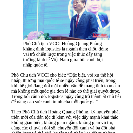
Phó Chủ tịch VCCI Hoàng Quang Phòng
khẳng định logistics là ngành then chốt, đóng
vai trò chiến lược trong việc thúc đẩy tăng
trưởng kinh tế Việt Nam giữa bối cảnh hội
nhập quốc tế.
Phó Chủ tịch VCCI cho biết: “Đặc biệt, với xu thế hội
nhập, thương mại quốc tế sẽ ngày càng phát triển, trong
khi thế giới đang đối mặt nhiều vấn đề mang tính toàn cầu
mà không một quốc gia đơn lẻ nào có thể giải quyết được.
Trong bối cảnh đó, logistics ngày càng trở thành át chủ bài
để nâng cao sức cạnh tranh của mỗi quốc gia”.
Theo Phó Chủ tịch Hoàng Quang Phòng, kỷ nguyên phát
triển mới của dân tộc đi kèm với việc đẩy mạnh khai thác
không gian biển, không gian ngầm, không gian vũ trụ,
cùng các chuyển đổi số, chuyển đổi xanh và ba đột phá