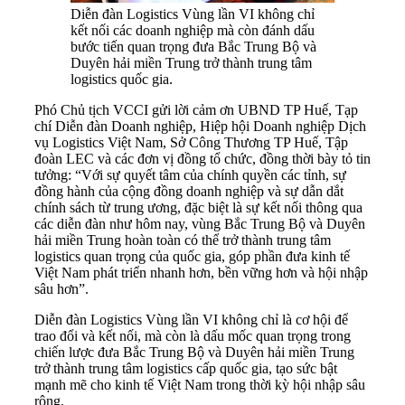
Diễn đàn Logistics Vùng lần VI không chỉ
kết nối các doanh nghiệp mà còn đánh dấu
bước tiến quan trọng đưa Bắc Trung Bộ và
Duyên hải miền Trung trở thành trung tâm
logistics quốc gia.
Phó Chủ tịch VCCI gửi lời cảm ơn UBND TP Huế, Tạp
chí Diễn đàn Doanh nghiệp, Hiệp hội Doanh nghiệp Dịch
vụ Logistics Việt Nam, Sở Công Thương TP Huế, Tập
đoàn LEC và các đơn vị đồng tổ chức, đồng thời bày tỏ tin
tưởng: “Với sự quyết tâm của chính quyền các tỉnh, sự
đồng hành của cộng đồng doanh nghiệp và sự dẫn dắt
chính sách từ trung ương, đặc biệt là sự kết nối thông qua
các diễn đàn như hôm nay, vùng Bắc Trung Bộ và Duyên
hải miền Trung hoàn toàn có thể trở thành trung tâm
logistics quan trọng của quốc gia, góp phần đưa kinh tế
Việt Nam phát triển nhanh hơn, bền vững hơn và hội nhập
sâu hơn”.
Diễn đàn Logistics Vùng lần VI không chỉ là cơ hội để
trao đổi và kết nối, mà còn là dấu mốc quan trọng trong
chiến lược đưa Bắc Trung Bộ và Duyên hải miền Trung
trở thành trung tâm logistics cấp quốc gia, tạo sức bật
mạnh mẽ cho kinh tế Việt Nam trong thời kỳ hội nhập sâu
rộng.