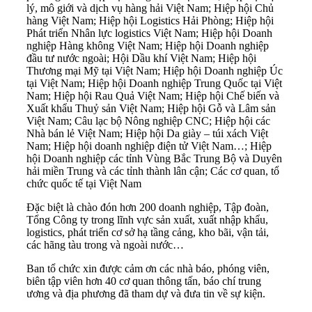
lý, mô giới và dịch vụ hàng hải Việt Nam; Hiệp hội Chủ
hàng Việt Nam; Hiệp hội Logistics Hải Phòng; Hiệp hội
Phát triển Nhân lực logistics Việt Nam; Hiệp hội Doanh
nghiệp Hàng không Việt Nam; Hiệp hội Doanh nghiệp
đầu tư nước ngoài; Hội Dầu khí Việt Nam; Hiệp hội
Thương mại Mỹ tại Việt Nam; Hiệp hội Doanh nghiệp Úc
tại Việt Nam; Hiệp hội Doanh nghiệp Trung Quốc tại Việt
Nam; Hiệp hội Rau Quả Việt Nam; Hiệp hội Chế biến và
Xuất khẩu Thuỷ sản Việt Nam; Hiệp hội Gỗ và Lâm sản
Việt Nam; Câu lạc bộ Nông nghiệp CNC; Hiệp hội các
Nhà bán lẻ Việt Nam; Hiệp hội Da giày – túi xách Việt
Nam; Hiệp hội doanh nghiệp điện tử Việt Nam…; Hiệp
hội Doanh nghiệp các tỉnh Vùng Bắc Trung Bộ và Duyên
hải miền Trung và các tỉnh thành lân cận; Các cơ quan, tổ
chức quốc tế tại Việt Nam
Đặc biệt là chào đón hơn 200 doanh nghiệp, Tập đoàn,
Tổng Công ty trong lĩnh vực sản xuất, xuất nhập khẩu,
logistics, phát triển cơ sở hạ tầng cảng, kho bãi, vận tải,
các hãng tàu trong và ngoài nước…
Ban tổ chức xin được cảm ơn các nhà báo, phóng viên,
biên tập viên hơn 40 cơ quan thông tấn, báo chí trung
ương và địa phương đã tham dự và đưa tin về sự kiện.