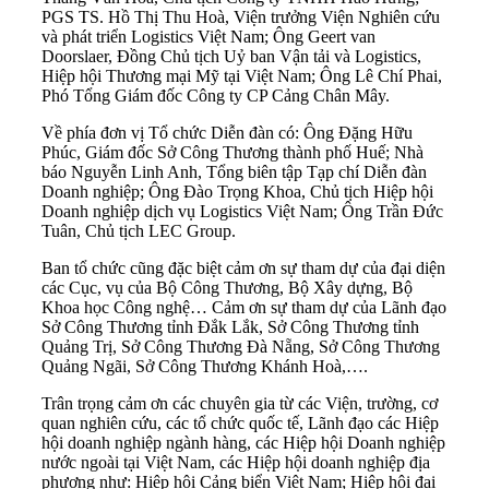
PGS TS. Hồ Thị Thu Hoà, Viện trưởng Viện Nghiên cứu
và phát triển Logistics Việt Nam; Ông Geert van
Doorslaer, Đồng Chủ tịch Uỷ ban Vận tải và Logistics,
Hiệp hội Thương mại Mỹ tại Việt Nam; Ông Lê Chí Phai,
Phó Tổng Giám đốc Công ty CP Cảng Chân Mây.
Về phía đơn vị Tổ chức Diễn đàn có: Ông Đặng Hữu
Phúc, Giám đốc Sở Công Thương thành phố Huế; Nhà
báo Nguyễn Linh Anh, Tổng biên tập Tạp chí Diễn đàn
Doanh nghiệp; Ông Đào Trọng Khoa, Chủ tịch Hiệp hội
Doanh nghiệp dịch vụ Logistics Việt Nam; Ông Trần Đức
Tuân, Chủ tịch LEC Group.
Ban tổ chức cũng đặc biệt cảm ơn sự tham dự của đại diện
các Cục, vụ của Bộ Công Thương, Bộ Xây dựng, Bộ
Khoa học Công nghệ… Cảm ơn sự tham dự của Lãnh đạo
Sở Công Thương tỉnh Đắk Lắk, Sở Công Thương tỉnh
Quảng Trị, Sở Công Thương Đà Nẵng, Sở Công Thương
Quảng Ngãi, Sở Công Thương Khánh Hoà,….
Trân trọng cảm ơn các chuyên gia từ các Viện, trường, cơ
quan nghiên cứu, các tổ chức quốc tế, Lãnh đạo các Hiệp
hội doanh nghiệp ngành hàng, các Hiệp hội Doanh nghiệp
nước ngoài tại Việt Nam, các Hiệp hội doanh nghiệp địa
phương như: Hiệp hội Cảng biển Việt Nam; Hiệp hội đại