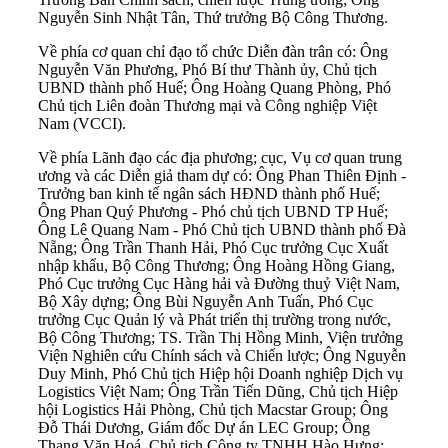
Nguyễn Sinh Nhật Tân, Thứ trưởng Bộ Công Thương.
Về phía cơ quan chỉ đạo tổ chức Diễn đàn trân có: Ông
Nguyễn Văn Phương, Phó Bí thư Thành ủy, Chủ tịch
UBND thành phố Huế; Ông Hoàng Quang Phòng, Phó
Chủ tịch Liên đoàn Thương mại và Công nghiệp Việt
Nam (VCCI).
Về phía Lãnh đạo các địa phương; cục, Vụ cơ quan trung
ương và các Diễn giả tham dự có: Ông Phan Thiên Định -
Trưởng ban kinh tế ngân sách HĐND thành phố Huế;
Ông Phan Quý Phương - Phó chủ tịch UBND TP Huế;
Ông Lê Quang Nam - Phó Chủ tịch UBND thành phố Đà
Nẵng; Ông Trần Thanh Hải, Phó Cục trưởng Cục Xuất
nhập khẩu, Bộ Công Thương; Ông Hoàng Hồng Giang,
Phó Cục trưởng Cục Hàng hải và Đường thuỷ Việt Nam,
Bộ Xây dựng; Ông Bùi Nguyễn Anh Tuấn, Phó Cục
trưởng Cục Quản lý và Phát triển thị trường trong nước,
Bộ Công Thương; TS. Trần Thị Hồng Minh, Viện trưởng
Viện Nghiên cứu Chính sách và Chiến lược; Ông Nguyễn
Duy Minh, Phó Chủ tịch Hiệp hội Doanh nghiệp Dịch vụ
Logistics Việt Nam; Ông Trần Tiến Dũng, Chủ tịch Hiệp
hội Logistics Hải Phòng, Chủ tịch Macstar Group; Ông
Đỗ Thái Dương, Giám đốc Dự án LEC Group; Ông
Thang Văn Hoá, Chủ tịch Công ty TNHH Hào Hưng;