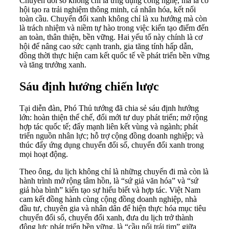
Chuyển đổi số không chỉ là ứng dụng công nghệ, mà là cơ
hội tạo ra trải nghiệm thông minh, cá nhân hóa, kết nối
toàn cầu. Chuyển đổi xanh không chỉ là xu hướng mà còn
là trách nhiệm và niềm tự hào trong việc kiến tạo điểm đến
an toàn, thân thiện, bền vững. Hai yếu tố này chính là cơ
hội để nâng cao sức cạnh tranh, gia tăng tính hấp dẫn,
đồng thời thực hiện cam kết quốc tế về phát triển bền vững
và tăng trưởng xanh.
Sáu định hướng chiến lược
Tại diễn đàn, Phó Thủ tướng đã chia sẻ sáu định hướng
lớn: hoàn thiện thể chế, đổi mới tư duy phát triển; mở rộng
hợp tác quốc tế; đẩy mạnh liên kết vùng và ngành; phát
triển nguồn nhân lực; hỗ trợ cộng đồng doanh nghiệp; và
thúc đẩy ứng dụng chuyển đổi số, chuyển đổi xanh trong
mọi hoạt động.
Theo ông, du lịch không chỉ là những chuyến đi mà còn là
hành trình mở rộng tâm hồn, là “sứ giả văn hóa” và “sứ
giả hòa bình” kiến tạo sự hiểu biết và hợp tác. Việt Nam
cam kết đồng hành cùng cộng đồng doanh nghiệp, nhà
đầu tư, chuyên gia và nhân dân để hiện thực hóa mục tiêu
chuyển đổi số, chuyển đổi xanh, đưa du lịch trở thành
động lực phát triển bền vững, là “cầu nối trái tim” giữa