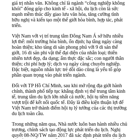
giá trị nhân văn. Không chỉ là ngành “công nghiệp không
khói” đóng góp cho kinh tế - xã hội, du lịch còn là sức
mạnh mềm thúc đẩy giao lưu văn hóa, tăng cường tình
hữu nghị và kiến tạo một thế giới hòa bình, hợp tác, phát
triển.
Việt Nam với vị trí trung tâm Đông Nam Á sở hữu nhiều
lợi thế: môi trường hòa bình, ổn định; hạ tầng ngày càng
hoàn thiện; kho tàng di sản phong phú với 9 di sản thế
giới, 16 di sản phi vật thể đại diện của nhân loại; thiên
nhiên tươi đẹp, đa dạng; ẩm thực đặc sắc; con người thân
thiện; chi phí hợp lý; dịch vụ ngày càng chuyên nghiệp.
Đặc biệt, nguồn nhân lực trẻ dồi dào cũng là yếu tố góp
phần quan trọng vào phát triển ngành.
Đối với TP Hồ Chí Minh, sau khi mở rộng địa giới hành
chính, thành phố tiếp tục khẳng định vị thế trung tâm kinh
tế, trung tâm du lịch lớn nhất cả nước, hội tụ tiềm năng
vượt trội để kết nối quốc tế. Đây là điều kiện thuận lợi để
Việt Nam trở thành điểm hội tụ lý tưởng của các thị trường
du lịch toàn cầu.
Trong những năm qua, Nhà nước luôn ban hành nhiều chủ
trương, chính sách tạo động lực phát triển du lịch. Nghị
quyết 08-NQ/TW năm 2017 đã xác định phát triển du lịch