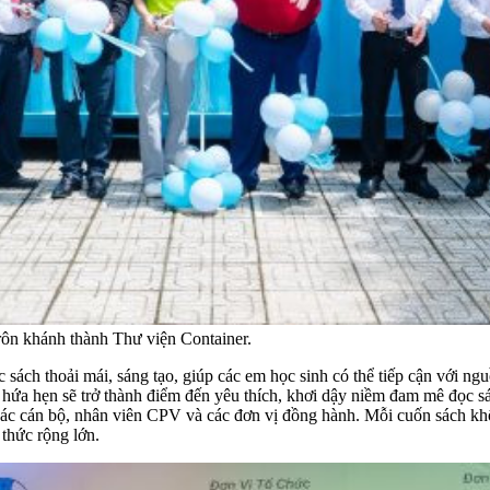
rôn khánh thành Thư viện Container.
 sách thoải mái, sáng tạo, giúp các em học sinh có thể tiếp cận với ngu
iện hứa hẹn sẽ trở thành điểm đến yêu thích, khơi dậy niềm đam mê đọc
ác cán bộ, nhân viên CPV và các đơn vị đồng hành. Mỗi cuốn sách khôn
 thức rộng lớn.