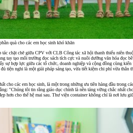
 phần quà cho các em học sinh khó khăn
 hợp tác chặt chẽ giữa CPV với CLB Công tác xã hội thanh thiếu niên 
ng tay tạo môi trường đọc sách tích cực và nuôi dưỡng văn hóa đọc bề
thấy sự hợp lực giữa các tổ chức, doanh nghiệp và cộng đồng cùng kiến
ủ tiện nghi là một giải pháp sáng tạo, vừa tiết kiệm chi phí vừa thân t
ốt nhất cho các em học sinh, là một trong những ưu tiên hàng đầu tron
: "Chúng tôi tin rằng giáo dục chính là nền tảng vững chắc nhất cho s
đẹp hơn cho thế hệ mai sau. Thư viện container không chỉ là nơi lưu g