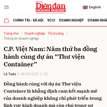
English
CHÍNH TRỊ - XÃ HỘI
VCCI
DOANH NGHIỆP
DOANH NH
bình luận
Trang chủ
Doanh nghiệp - Thị trường
Thông tin doanh nghiệp
C.P. Việt Nam: Năm thứ ba đồng
hành cùng dự án “Thư viện
Container”
Lê Tuấn
08/09/2025 11:32
Hủy
G
Đồng hành cùng với dự án Thư viện
Container là khẳng định cam kết mạnh mẽ
của doanh nghiệp không chỉ phát triển trong
lĩnh vực kinh doanh mà còn chú trọng sự