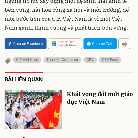
ngừng nỗ lực xây dựng một hệ sinh thái kinh tế
bền vững, hài hòa cùng xã hội và môi trường, để
mỗi bước tiến của C.P. Việt Nam là vì một Việt
Nam xanh, thịnh vượng và phát triển bền vững.
Theo dõi trên
Chia sẻ Facebook
Chia sẻ Zalo
C.P. Việt Nam
Thư viện Container
CPV
CPV Food
BÀI LIÊN QUAN
Khát vọng đổi mới giáo
dục Việt Nam