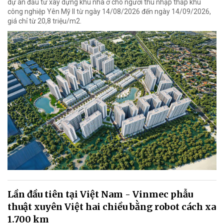
dự án đầu tư xây dựng khu nhà ở cho người thu nhập thấp khu
công nghiệp Yên Mỹ II từ ngày 14/08/2026 đến ngày 14/09/2026,
giá chỉ từ 20,8 triệu/m2.
Lần đầu tiên tại Việt Nam - Vinmec phẫu
thuật xuyên Việt hai chiều bằng robot cách xa
1.700 km