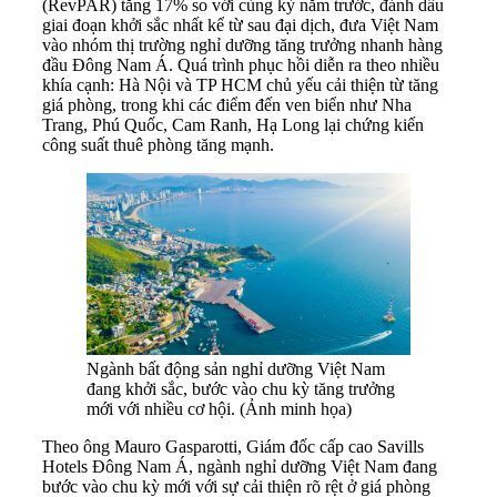
(RevPAR) tăng 17% so với cùng kỳ năm trước, đánh dấu
giai đoạn khởi sắc nhất kể từ sau đại dịch, đưa Việt Nam
vào nhóm thị trường nghỉ dưỡng tăng trưởng nhanh hàng
đầu Đông Nam Á. Quá trình phục hồi diễn ra theo nhiều
khía cạnh: Hà Nội và TP HCM chủ yếu cải thiện từ tăng
giá phòng, trong khi các điểm đến ven biển như Nha
Trang, Phú Quốc, Cam Ranh, Hạ Long lại chứng kiến
công suất thuê phòng tăng mạnh.
Ngành bất động sản nghỉ dưỡng Việt Nam
đang khởi sắc, bước vào chu kỳ tăng trưởng
mới với nhiều cơ hội. (Ảnh minh họa)
Theo ông Mauro Gasparotti, Giám đốc cấp cao Savills
Hotels Đông Nam Á, ngành nghỉ dưỡng Việt Nam đang
bước vào chu kỳ mới với sự cải thiện rõ rệt ở giá phòng