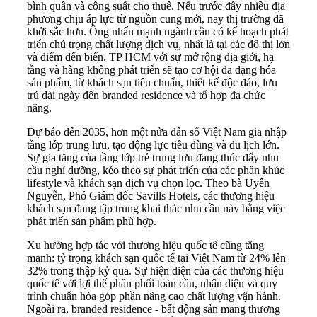
bình quân và công suất cho thuê. Nếu trước đây nhiều địa
phương chịu áp lực từ nguồn cung mới, nay thị trường đã
khởi sắc hơn. Ông nhấn mạnh ngành cần có kế hoạch phát
triển chú trọng chất lượng dịch vụ, nhất là tại các đô thị lớn
và điểm đến biển. TP HCM với sự mở rộng địa giới, hạ
tầng và hàng không phát triển sẽ tạo cơ hội đa dạng hóa
sản phẩm, từ khách sạn tiêu chuẩn, thiết kế độc đáo, lưu
trú dài ngày đến branded residence và tổ hợp đa chức
năng.
Dự báo đến 2035, hơn một nửa dân số Việt Nam gia nhập
tầng lớp trung lưu, tạo động lực tiêu dùng và du lịch lớn.
Sự gia tăng của tầng lớp trẻ trung lưu đang thúc đẩy nhu
cầu nghỉ dưỡng, kéo theo sự phát triển của các phân khúc
lifestyle và khách sạn dịch vụ chọn lọc. Theo bà Uyên
Nguyễn, Phó Giám đốc Savills Hotels, các thương hiệu
khách sạn đang tập trung khai thác nhu cầu này bằng việc
phát triển sản phẩm phù hợp.
Xu hướng hợp tác với thương hiệu quốc tế cũng tăng
mạnh: tỷ trọng khách sạn quốc tế tại Việt Nam từ 24% lên
32% trong thập kỷ qua. Sự hiện diện của các thương hiệu
quốc tế với lợi thế phân phối toàn cầu, nhận diện và quy
trình chuẩn hóa góp phần nâng cao chất lượng vận hành.
Ngoài ra, branded residence - bất động sản mang thương