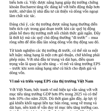
biểu hơn cả. Việc được nâng hạng giúp thị trường chứng
khoán Bucharest tăng tốc đáng kể với biến động thấp hơn
trước, nhờ tâm lý nhà đầu tư cải thiện và dòng vốn ngoại
làm chất xúc tác.
Đáng chú ý, các thị trường được nâng hạng thường diễn
biến tích cực trong giai đoạn trước khi các quỹ bị động
phân bổ theo thị trường mới nổi chính thức giải ngân. Đây
là thời kỳ mà các quỹ chủ động thường “đi trước” – mua
ròng sớm để đón đầu làn sóng dòng vốn thụ động sau đó.
Từ kinh nghiệm các thị trường đi trước, có thể rút ra một
kết luận: nâng hạng là một cơn gió thuận, chứ không phải
phép màu. Với nhà đầu tư trung và dài hạn, điều quan
trọng vẫn là quay lại nền tảng – vĩ mô và tăng trưởng EPS
– trước khi xem nâng hạng như cú hích cho định giá và
dòng vốn.
Vĩ mô và triển vọng EPS của thị trường Việt Nam
Với Việt Nam, bức tranh vĩ mô hiện tại vẫn sáng với với
mục tiêu tăng trưởng GDP hơn 8% trong 2025 và có thể
hơn 10% cho năm 2026. Dù thời gian gần đây, áp lực tỷ
giá khiến khối ngoại liên tục bán ròng, song về trung và
dài hạn, nền kinh tế vẫn duy trì mục tiêu tăng trưởng cao.