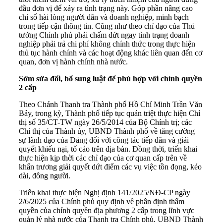
đầu đơn vị để xảy ra tình trạng này. Góp phần nâng cao
chỉ số hài lòng người dân và doanh nghiệp, minh bạch
trong tiếp cận thông tin. Cũng như theo chỉ đạo của Thủ
tướng Chính phủ phải chấm dứt ngay tình trạng doanh
nghiệp phải trả chi phí không chính thức trong thực hiện
thủ tục hành chính và các hoạt động khác liên quan đến cơ
quan, đơn vị hành chính nhà nước.
Sớm sửa đổi, bổ sung luật để phù hợp với chính quyền
2 cấp
Theo Chánh Thanh tra Thành phố Hồ Chí Minh Trần Văn
Bảy, trong kỳ, Thành phố tiếp tục quán triệt thực hiện Chỉ
thị số 35/CT-TW ngày 26/5/2014 của Bộ Chính trị; các
Chỉ thị của Thành ủy, UBND Thành phố về tăng cường
sự lãnh đạo của Đảng đối với công tác tiếp dân và giải
quyết khiếu nại, tố cáo trên địa bàn. Đồng thời, triển khai
thực hiện kịp thời các chỉ đạo của cơ quan cấp trên về
khẩn trương giải quyết dứt điểm các vụ việc tồn đọng, kéo
dài, đông người.
Triển khai thực hiện Nghị định 141/2025/NĐ-CP ngày
2/6/2025 của Chính phủ quy định về phân định thẩm
quyền của chính quyền địa phương 2 cấp trong lĩnh vực
quản lý nhà nước của Thanh tra Chính phủ, UBND Thành