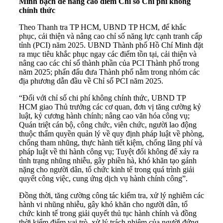
Minh bạch để nâng cao điểm Chỉ số Chi phí không
chính thức
Theo Thanh tra TP HCM, UBND TP HCM, để khắc
phục, cải thiện và nâng cao chỉ số năng lực cạnh tranh cấp
tỉnh (PCI) năm 2025. UBND Thành phố Hồ Chí Minh đặt
ra mục tiêu khắc phục ngay các điểm tồn tại, cải thiện và
nâng cao các chỉ số thành phần của PCI Thành phố trong
năm 2025; phấn đấu đưa Thành phố nằm trong nhóm các
địa phương dẫn đầu về Chỉ số PCI năm 2025.
“Đối với chỉ số chi phí không chính thức, UBND TP
HCM giao Thủ trưởng các cơ quan, đơn vị tăng cường kỷ
luật, kỷ cương hành chính; nâng cao văn hóa công vụ;
Quán triệt cán bộ, công chức, viên chức, người lao động
thuộc thẩm quyền quản lý về quy định pháp luật về phòng,
chống tham nhũng, thực hành tiết kiệm, chống lãng phí và
pháp luật về thi hành công vụ; Tuyệt đối không để xảy ra
tình trạng nhũng nhiễu, gây phiền hà, khó khăn tạo gánh
nặng cho người dân, tổ chức kinh tế trong quá trình giải
quyết công việc, cung ứng dịch vụ hành chính công”.
Đồng thời, tăng cường công tác kiểm tra, xử lý nghiêm các
hành vi nhũng nhiễu, gây khó khăn cho người dân, tổ
chức kinh tế trong giải quyết thủ tục hành chính và đồng
thời kiểm điểm vai trò, xử lý trách nhiệm của người đứng