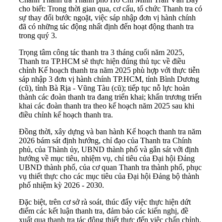
cho biết: Trong thời gian qua, cơ cấu, tổ chức Thanh tra có
sự thay đổi bước ngoặt, việc sáp nhập đơn vị hành chính
đã có những tác động nhất định đến hoạt động thanh tra
trong quý 3.
Trọng tâm công tác thanh tra 3 tháng cuối năm 2025,
Thanh tra TP.HCM sẽ thực hiện đúng thủ tục về điều
chỉnh Kế hoạch thanh tra năm 2025 phù hợp với thực tiễn
sáp nhập 3 đơn vị hành chính TP.HCM, tỉnh Bình Dương
(cũ), tỉnh Bà Rịa - Vũng Tàu (cũ); tiếp tục nỗ lực hoàn
thành các đoàn thanh tra đang triển khai; khẩn trương triển
khai các đoàn thanh tra theo kế hoạch năm 2025 sau khi
điều chỉnh kế hoạch thanh tra.
Đồng thời, xây dựng và ban hành Kế hoạch thanh tra năm
2026 bám sát định hướng, chỉ đạo của Thanh tra Chính
phủ, của Thành ủy, UBND thành phố và gắn sát với định
hướng về mục tiêu, nhiệm vụ, chỉ tiêu của Đại hội Đảng
UBND thành phố, của cơ quan Thanh tra thành phố, phục
vụ thiết thực cho các mục tiêu của Đại hội Đảng bộ thành
phố nhiệm kỳ 2026 - 2030.
Đặc biệt, trên cơ sở rà soát, thúc đẩy việc thực hiện dứt
điểm các kết luận thanh tra, đảm bảo các kiến nghị, đề
xuất qua thanh tra tác động thiết thực đến việc chấn chỉnh,