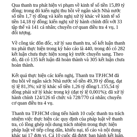
Qua thanh tra phát hiện vi phạm về kinh tế số tiền 15,89 tỷ
đồng; trong đó kiến nghị thu hồi về ngân sách Nhà nước
số tiền 1,7 tỷ đồng và kiến nghị xử lý khác về kinh tế số
tiền 14,18 tỷ đồng; kiến nghị xử lý hành chính đối với 33
tập thể và 141 cá nhân; chuyển cơ quan điều tra 4 vụ, 1
đối tượng.
Về công tác đôn đốc, xử lý sau thanh tra, số kết luận thanh
tra phải thực hiện trong kỳ báo cáo là 440, trong đó có 282
kết luận chưa thực hiện xong kỳ trước chuyển sang. Theo
đó, đã có 135 kết luận đã hoàn thành và 305 kết luận chưa
hoàn thành.
Kết quả thực hiện các kiến nghị, Thanh tra TP.HCM đã
thu hồi về ngân sách Nhà nước số tiền 49,39 tỷ đồng, đạt
tỷ lệ 81,3%; xử lý khác số tiền 1,26 tỷ đồng/1.155,54 tỷ
đồng phải xử lý khác trong kỳ (đạt tỷ lệ 0,001%); đã xử lý
hành chính 124/126 tổ chức và 728/770 cá nhân; chuyển
cơ quan điều tra 4 vụ.
Thanh tra TP.HCM cũng tiến hành 10 cuộc thanh tra trách
nhiệm việc thực hiện các quy định của pháp luật về thanh
tra, có lồng ghép nội dung trách nhiệm trong thực hiện
pháp luật về tiếp công dân, khiếu nại, tố cáo và nội dung
khác tại 17 đơn vị. Cả 10 cuộc đã được ban hành kết luận,