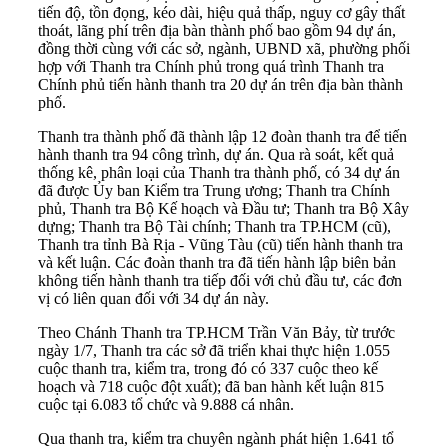
tiến độ, tồn đọng, kéo dài, hiệu quả thấp, nguy cơ gây thất
thoát, lãng phí trên địa bàn thành phố bao gồm 94 dự án,
đồng thời cùng với các sở, ngành, UBND xã, phường phối
hợp với Thanh tra Chính phủ trong quá trình Thanh tra
Chính phủ tiến hành thanh tra 20 dự án trên địa bàn thành
phố.
Thanh tra thành phố đã thành lập 12 đoàn thanh tra để tiến
hành thanh tra 94 công trình, dự án. Qua rà soát, kết quả
thống kê, phân loại của Thanh tra thành phố, có 34 dự án
đã được Ủy ban Kiểm tra Trung ương; Thanh tra Chính
phủ, Thanh tra Bộ Kế hoạch và Đầu tư; Thanh tra Bộ Xây
dựng; Thanh tra Bộ Tài chính; Thanh tra TP.HCM (cũ),
Thanh tra tỉnh Bà Rịa - Vũng Tàu (cũ) tiến hành thanh tra
và kết luận. Các đoàn thanh tra đã tiến hành lập biên bản
không tiến hành thanh tra tiếp đối với chủ đầu tư, các đơn
vị có liên quan đối với 34 dự án này.
Theo Chánh Thanh tra TP.HCM Trần Văn Bảy, từ trước
ngày 1/7, Thanh tra các sở đã triển khai thực hiện 1.055
cuộc thanh tra, kiểm tra, trong đó có 337 cuộc theo kế
hoạch và 718 cuộc đột xuất); đã ban hành kết luận 815
cuộc tại 6.083 tổ chức và 9.888 cá nhân.
Qua thanh tra, kiểm tra chuyên ngành phát hiện 1.641 tổ