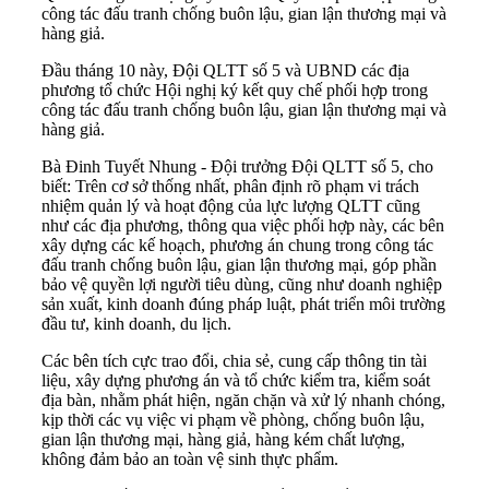
công tác đấu tranh chống buôn lậu, gian lận thương mại và
hàng giả.
Đầu tháng 10 này, Đội QLTT số 5 và UBND các địa
phương tổ chức Hội nghị ký kết quy chế phối hợp trong
công tác đấu tranh chống buôn lậu, gian lận thương mại và
hàng giả.
Bà Đinh Tuyết Nhung - Đội trưởng Đội QLTT số 5, cho
biết: Trên cơ sở thống nhất, phân định rõ phạm vi trách
nhiệm quản lý và hoạt động của lực lượng QLTT cũng
như các địa phương, thông qua việc phối hợp này, các bên
xây dựng các kế hoạch, phương án chung trong công tác
đấu tranh chống buôn lậu, gian lận thương mại, góp phần
bảo vệ quyền lợi người tiêu dùng, cũng như doanh nghiệp
sản xuất, kinh doanh đúng pháp luật, phát triển môi trường
đầu tư, kinh doanh, du lịch.
Các bên tích cực trao đổi, chia sẻ, cung cấp thông tin tài
liệu, xây dựng phương án và tổ chức kiểm tra, kiểm soát
địa bàn, nhằm phát hiện, ngăn chặn và xử lý nhanh chóng,
kịp thời các vụ việc vi phạm về phòng, chống buôn lậu,
gian lận thương mại, hàng giả, hàng kém chất lượng,
không đảm bảo an toàn vệ sinh thực phẩm.