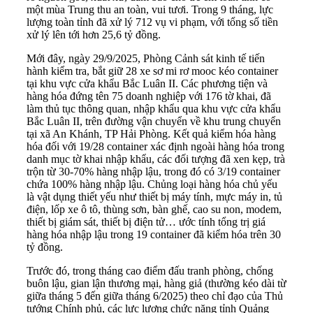
một mùa Trung thu an toàn, vui tươi. Trong 9 tháng, lực
lượng toàn tỉnh đã xử lý 712 vụ vi phạm, với tổng số tiền
xử lý lên tới hơn 25,6 tỷ đồng.
Mới đây, ngày 29/9/2025, Phòng Cảnh sát kinh tế tiến
hành kiểm tra, bắt giữ 28 xe sơ mi rơ mooc kéo container
tại khu vực cửa khẩu Bắc Luân II. Các phương tiện và
hàng hóa đứng tên 75 doanh nghiệp với 176 tờ khai, đã
làm thủ tục thông quan, nhập khẩu qua khu vực cửa khẩu
Bắc Luân II, trên đường vận chuyển về khu trung chuyển
tại xã An Khánh, TP Hải Phòng. Kết quả kiểm hóa hàng
hóa đối với 19/28 container xác định ngoài hàng hóa trong
danh mục tờ khai nhập khẩu, các đối tượng đã xen kẹp, trà
trộn từ 30-70% hàng nhập lậu, trong đó có 3/19 container
chứa 100% hàng nhập lậu. Chủng loại hàng hóa chủ yếu
là vật dụng thiết yếu như thiết bị máy tính, mực máy in, tủ
điện, lốp xe ô tô, thùng sơn, bàn ghế, cao su non, modem,
thiết bị giám sát, thiết bị điện tử… ước tính tổng trị giá
hàng hóa nhập lậu trong 19 container đã kiểm hóa trên 30
tỷ đồng.
Trước đó, trong tháng cao điểm đấu tranh phòng, chống
buôn lậu, gian lận thương mại, hàng giả (thường kéo dài từ
giữa tháng 5 đến giữa tháng 6/2025) theo chỉ đạo của Thủ
tướng Chính phủ, các lực lượng chức năng tỉnh Quảng