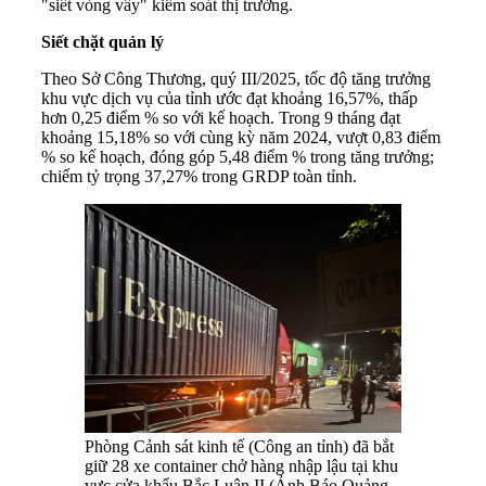
"siết vòng vây" kiểm soát thị trường.
Siết chặt quản lý
Theo Sở Công Thương, quý III/2025, tốc độ tăng trưởng
khu vực dịch vụ của tỉnh ước đạt khoảng 16,57%, thấp
hơn 0,25 điểm % so với kế hoạch. Trong 9 tháng đạt
khoảng 15,18% so với cùng kỳ năm 2024, vượt 0,83 điểm
% so kế hoạch, đóng góp 5,48 điểm % trong tăng trưởng;
chiếm tỷ trọng 37,27% trong GRDP toàn tỉnh.
Phòng Cảnh sát kinh tế (Công an tỉnh) đã bắt
giữ 28 xe container chở hàng nhập lậu tại khu
vực cửa khẩu Bắc Luân II (Ảnh Báo Quảng