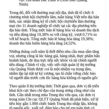
Ninh)
Trong đó, đối với thương mại nội địa, tỉnh đã tổ chức 6
chương trình hội chợ/triển lãm, tuần hàng Việt trên địa bàn
tỉnh, xác nhận đăng ký tổ chức hội chợ/triển lãm thương
mại cho 11 doanh nghiệp tổ chức tại các địa phương trên
địa bàn tỉnh. Tổng mức bán lẻ hàng hóa và doanh thu dịch
vụ tiêu dùng tăng 19,38% so với cùng kỳ, vượt 0,71% so
với kế hoạch. Tổng mức bán lẻ hàng hóa tăng 19,38%;
doanh thu bán buôn hàng hóa tăng 24,52%.
Những tháng cuối năm là thời điểm nhu cầu mua sắm tăng
vọt, nhưng cũng là lúc hàng giả, hàng nhái, thực phẩm bẩn
hoành hành, đe dọa trực tiếp sức khỏe và tài chính người
tiêu dùng. Chính vì vậy, việc siết chặt quản lý thị trường
của Quảng Ninh được coi là một nhiệm vụ trọng tâm,
nhằm lập lại trật tự kỷ cương, tạo lá chắn vững chắc bảo
vệ người dân trước cơn lốc hàng hóa không rõ nguồn gốc
Theo quản lí thị trưởng tỉnh: Thời gian qua, đơn vị đã triển
khai tích cực theo chỉ đạo của trung ương cũng như của
tỉnh. Gần nhất trong mùa Trung thu vừa qua, các đơn vị
trong toàn Chi cục QLTT Quảng Ninh đã phát hiện, xử lý
tiêu hủy gần 1.000 chiếc bánh Trung thu nhập lậu, không
rõ nguồn gốc, xuất xứ, đảm bảo cho trẻ em toàn tỉnh có